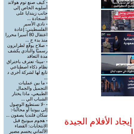
-
كيف صنع توم هولاند
أسلوبه الخاص إلى
جانب زيندايا على
السجادة ...
-
نادي الأسير
الفلسطيني: إعادة
اعتقال 80 أسيرا محررا
منذ بدء ح ...
-
صلاح يوقّع لطرابزون
رسميًا والنادي يكشف
مدة التعاقد
-
-ميتا- تعترف باختراق
نظام ذكاء اصطناعي
تابع لها لشركة أخرى د
...
-
ما بين عمليات
التجميل والجمال
الطبيعي، ماذا يختار
الشباب الي ...
-
-لا نستطيع الوصول
إلى بيوتنا أو محالّنا-:
سكان قلنديا يصفون ...
جاد الأفلام الجيدة
-
هجوم ميونيخ قبل
الانتخابات: القضاء
ا
الألماني يحسم مصير