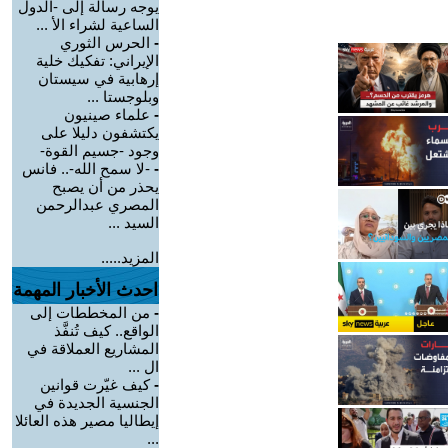
يوجه رسالة إلى -الدول
الساعية لشراء الأ ...
-
الحرس الثوري
الإيراني: تفكيك خلية
إرهابية في سيستان
وبلوجستا ...
-
علماء صينيون
يكتشفون دليلا على
وجود -جسيم القوة-
-
-لا سمح الله-.. فانس
يحذر من أن يصبح
المصري عبدالرحمن
السيد ...
المزيد.....
احدث الأخبار المهمة
-
من المخططات إلى
الواقع.. كيف تُنفَّذ
المشاريع العملاقة في
ال ...
-
كيف غيّرت قوانين
الجنسية الجديدة في
إيطاليا مصير هذه العائلا
...