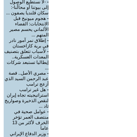
-
-لا نستطيع الوصول
إلى بيوتنا أو محالّنا-:
سكان قلنديا يصفون ...
-
هجوم ميونيخ قبل
الانتخابات: القضاء
الألماني يحسم مصير
المتهم ...
-
إطلاق نمر آمور نادر
في برية كازاخستان
-
لأسباب تتعلق بتصنيف
المعدات العسكرية..
إيطاليا تستبعد شركات
...
-
مصري الأصل.. قصة
عبد الرحمن السيد الذي
أزعج ترامب
-
هل غير ترامب
استراتيجيته تجاه إيران
لنقص الذخيرة وصواريخ
ثاد ...
-
عوامل صحية في
منتصف العمر تؤخر
الخرف لأكثر من 13
عاما
-
وزير الدفاع الإيراني