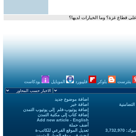
لى قطاع غزة؟ وما الخيارات لديها؟
بنترست
بلوكر
فليبورد
الموبايل
بودكاست
اضافة موضوع جديد
التضامنية
اضافة خبر
إضافة يوتيوب-فلم إلى يوتيوب التمدن
إضافة كتاب إلى مكتبة التمدن
Add new article - English
أضف حملة
3,732,97
تعديل الموقع الفرعي للكاتب-ة
ابحث في موقع الحوار المتمدن