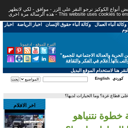
 أنواع الكوكيز نرجو النقر على الزر - موافق - لكي لاتظهر
This website uses cookies to ensure you ge
وكالة أنباء العمال
-
وكالة أنباء حقوق الإنسان
-
اخبار الرياضة
-
اخبار
لوم
التبرع للموقع - ادعمونا
حرية والعدالة الاجتماعية للجميع
"
تى نالها أعلام في الفكر والثقافة
قر هنا لاستخدام الموقع البديل
كوردي
English
لى قطاع غزة؟ وما الخيارات لديها؟
اخر الافلام
 خطوة نتنياهو