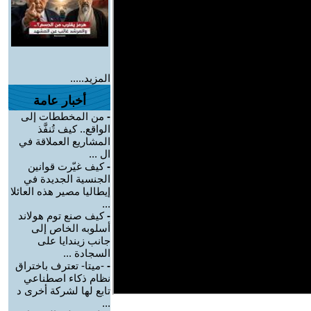
المزيد.....
أخبار عامة
-
من المخططات إلى
الواقع.. كيف تُنفَّذ
المشاريع العملاقة في
ال ...
-
كيف غيّرت قوانين
الجنسية الجديدة في
إيطاليا مصير هذه العائلا
...
-
كيف صنع توم هولاند
أسلوبه الخاص إلى
جانب زيندايا على
السجادة ...
-
-ميتا- تعترف باختراق
نظام ذكاء اصطناعي
تابع لها لشركة أخرى د
...