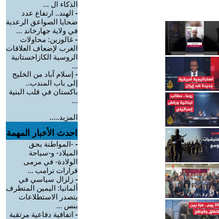
الذكاء ال ...
-
الهند.. ارتفاع عدد
ضحايا الصواعق الرعدية
في ولاية جهارخاند ...
-
غالوزين: محاولات
الغرب لإضعاف العلاقات
الروسية الكازاخستانية
...
-
إسلام آباد من الخليج
إلى باب المندب..
باكستان في قلب البنية
...
المزيد.....
احدث الأخبار المهمة
-
-المواطنة بحق
الميلاد- و-سياحة
الولادة- في مرمى
قرارات ترامب ...
-
زلزال سياسي في
ألمانيا: اليمين المتطرف
يتصدر الاستطلاعات
بنس ...
-
اتفاقية دفاعية مرتقبة