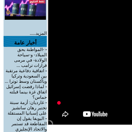
المزيد.....
أخبار عامة
-
-المواطنة بحق
الميلاد- و-سياحة
الولادة- في مرمى
قرارات ترامب ...
-
اتفاقية دفاعية مرتقبة
بين السعودية وتركيا
وباكستان وسط توترا ...
-
لماذا رفضت إسرائيل
اتفاق غزة بينما قبلته
حماس؟
-
غارديان: أزمة سبتة
تختبر رهان سانشيز
على إسبانيا المستقلة
-
اليويفا يقول إن
المقاطعة قد تستمر
والاتحاد الإنجليزي