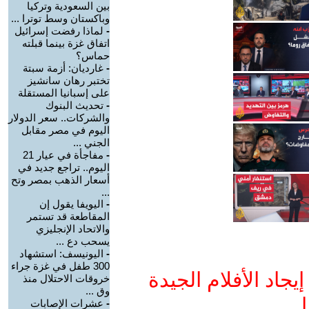
بين السعودية وتركيا
وباكستان وسط توترا ...
-
لماذا رفضت إسرائيل
اتفاق غزة بينما قبلته
حماس؟
-
غارديان: أزمة سبتة
تختبر رهان سانشيز
على إسبانيا المستقلة
-
تحديث البنوك
والشركات.. سعر الدولار
اليوم في مصر مقابل
الجني ...
-
مفاجأة في عيار 21
اليوم.. تراجع جديد في
أسعار الذهب بمصر وتح
...
-
اليويفا يقول إن
المقاطعة قد تستمر
والاتحاد الإنجليزي
يسحب دع ...
-
اليونيسف: استشهاد
300 طفل في غزة جراء
جاد الأفلام الجيدة
خروقات الاحتلال منذ
وق ...
ا
-
عشرات الإصابات