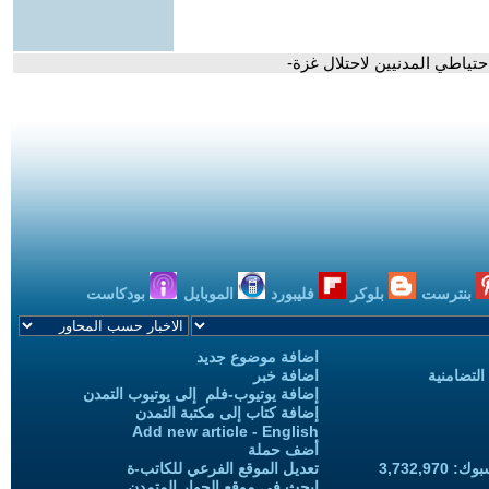
احتياطي المدنيين لاحتلال غزة-
بنترست
بلوكر
فليبورد
الموبايل
بودكاست
اضافة موضوع جديد
التضامنية
اضافة خبر
إضافة يوتيوب-فلم إلى يوتيوب التمدن
إضافة كتاب إلى مكتبة التمدن
Add new article - English
أضف حملة
3,732,97
تعديل الموقع الفرعي للكاتب-ة
ابحث في موقع الحوار المتمدن