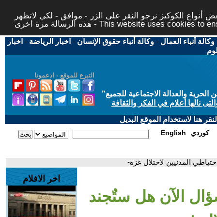
 أنواع الكوكيز نرجو النقر على الزر - موافق - لكي لاتظهر
This website uses cookies to ensure you ge
وكالة أنباء العمال
-
وكالة أنباء حقوق الإنسان
-
اخبار الرياضة
-
اخبار
لوم
التبرع للموقع - ادعمونا
حرية والعدالة الاجتماعية للجميع
"
تى نالها أعلام في الفكر والثقافة
قر هنا لاستخدام الموقع البديل
كوردي
English
احتياطي المدنيين لاحتلال غزة-
اخر الافلام
سؤال الآن هل ستٌجند