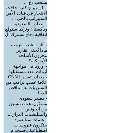
يسحب دع ...
-
بلومبيرغ: كثرة حالات
الانتحار في قيادة الأمن
السيبراني بالجي ...
-
مصادر: السعودية
وباكستان وتركيا ستوقّع
اتفاقية دفاع مشترك ال
...
-
أثارت غضب ترمب..
ماذا تُخفي تقارير
مخزون الأسلحة
الأمريكية؟ ...
-
أوروبا في مواجهة
أزمات تهدد مستقبلها
-
مصادر تفسر لـCNN
علاقة غضب ترامب من
التسريبات عن تناقص
الذخا ...
-
مصدر سعودي
مسؤول: هناك تنسيق
بين الحوثيين
والميليشيات العراق ...
-
علماء -ستانفورد-
يبتكرون فيروسات
اصطناعية باستخدام