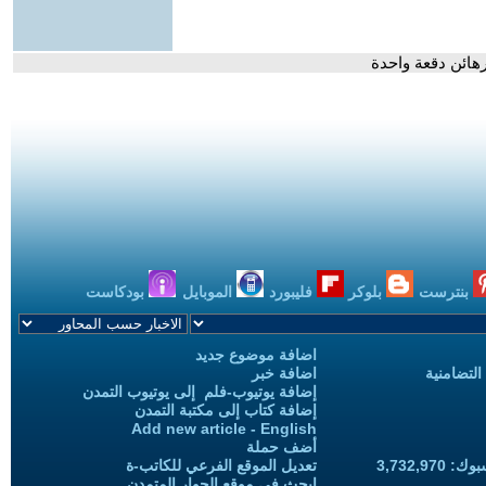
ائن دقعة واحدة
بنترست
بلوكر
فليبورد
الموبايل
بودكاست
اضافة موضوع جديد
التضامنية
اضافة خبر
إضافة يوتيوب-فلم إلى يوتيوب التمدن
إضافة كتاب إلى مكتبة التمدن
Add new article - English
أضف حملة
3,732,97
تعديل الموقع الفرعي للكاتب-ة
ابحث في موقع الحوار المتمدن