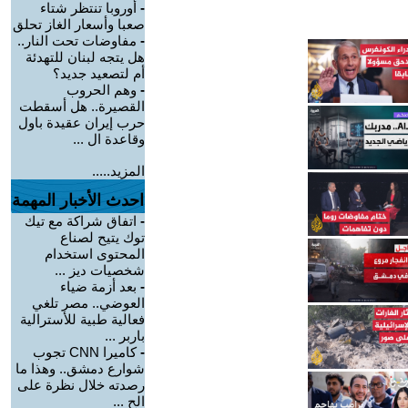
-
أوروبا تنتظر شتاء
صعبا وأسعار الغاز تحلق
-
مفاوضات تحت النار..
هل يتجه لبنان للتهدئة
أم لتصعيد جديد؟
-
وهم الحروب
القصيرة.. هل أسقطت
حرب إيران عقيدة باول
وقاعدة ال ...
المزيد.....
احدث الأخبار المهمة
-
اتفاق شراكة مع تيك
توك يتيح لصناع
المحتوى استخدام
شخصيات ديز ...
-
بعد أزمة ضياء
العوضي.. مصر تلغي
فعالية طبية للأسترالية
باربر ...
-
كاميرا CNN تجوب
شوارع دمشق.. وهذا ما
رصدته خلال نظرة على
الح ...