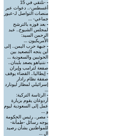
-
-نلتقي في 15
أغسطس-.. دعوات عبر
منصات التواصل لـ-عبور
جماعي- ...
-
بعد فوزه بالترشح
لمجلس الشيوخ.. عبد
الرحمن السيد:
الأمريكيون ...
-
جبهة حرب اليمن.. إلى
أين يتجه التصعيد بين
الحوثيين والسعودية ...
-
نتنياهو يصعد بلبنان..
صفعة لترامب وإيران
-
إيطاليا.. القضاء يوقف
صفقة نظام رادار
إسرائيلي لمطار ليونارد
...
-
الرئاسة التركية:
أردوغان يقوم بزيارة
عمل إلى السعودية ليوم
و ...
-
مصر.. رئيس الحكومة
يوجه رسائل -طمأنة-
للمواطنين بشأن رصيد
ال ...