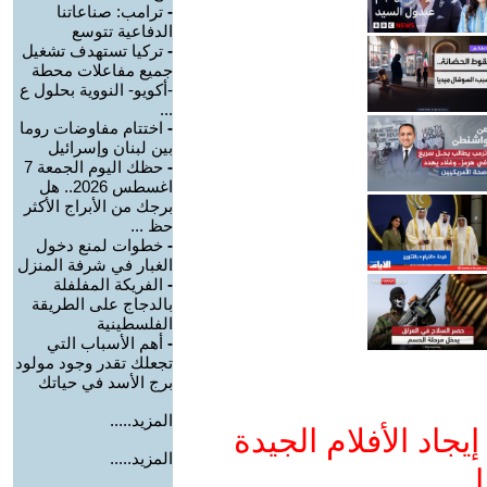
-
ترامب: صناعاتنا
الدفاعية تتوسع
-
تركيا تستهدف تشغيل
جميع مفاعلات محطة
-أكويو- النووية بحلول ع
...
-
اختتام مفاوضات روما
بين لبنان وإسرائيل
-
حظك اليوم الجمعة 7
اغسطس 2026.. هل
برجك من الأبراج الأكثر
حظ ...
-
خطوات لمنع دخول
الغبار في شرفة المنزل
-
الفريكة المفلفلة
بالدجاج على الطريقة
الفلسطينية
-
أهم الأسباب التي
تجعلك تقدر وجود مولود
برج الأسد في حياتك
المزيد.....
جاد الأفلام الجيدة
المزيد.....
ا