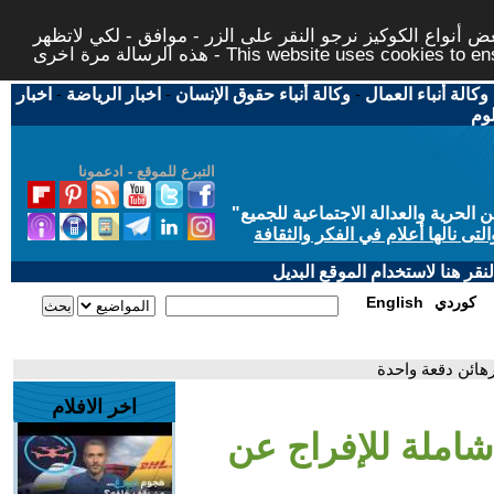
 أنواع الكوكيز نرجو النقر على الزر - موافق - لكي لاتظهر
This website uses cookies to ensure you ge
وكالة أنباء العمال
-
وكالة أنباء حقوق الإنسان
-
اخبار الرياضة
-
اخبار
لوم
التبرع للموقع - ادعمونا
حرية والعدالة الاجتماعية للجميع
"
تى نالها أعلام في الفكر والثقافة
قر هنا لاستخدام الموقع البديل
كوردي
English
ائن دقعة واحدة
اخر الافلام
ملة للإفراج عن