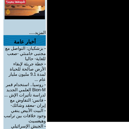
المزيد.....
أخبار عامة
-
بزشكيان: التواصل مع
مجتبى خامنئي -صعب
للغاية- حاليا
-
خطة جريئة لإبقاء
الأرض صالحة للحياة
لمدة 9.1 مليون مليار
عام ...
-
روسيا.. استخدام قمر
Bion-M العلمي الجديد
لدراسة تأثيرات الإش ...
-
فانس: التفاوض مع
إيران -معقد وشائك-
-
البيت الأبيض ينفي
وجود خلافات بين ترامب
وهيغسيث
-
الجيش الإسرائيلي