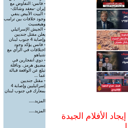
-
فانس: التفاوض مع
إيران -معقد وشائك-
-
البيت الأبيض ينفي
وجود خلافات بين ترامب
وهيغسيث
-
الجيش الإسرائيلي
يعلن مقتل جنديين
وإصابة 4 جنوب لبنان
-
فانس يؤكد وجود
اختلافات في الرأي مع
نتنياهو
-
دوي انفجارين في
مضيق هرمز.. وناقلة
تبلغ عن الواقعة قبالة
عما ...
-
مقتل جنديين
إسرائيليين وإصابة 4
بمعارك في جنوب لبنان
المزيد.....
المزيد.....
جاد الأفلام الجيدة
ا