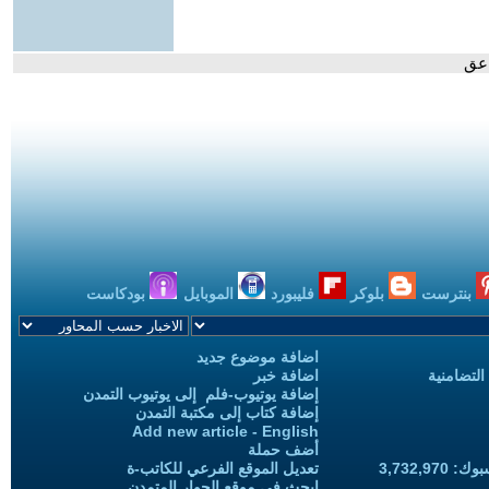
اعق
بنترست
بلوكر
فليبورد
الموبايل
بودكاست
اضافة موضوع جديد
التضامنية
اضافة خبر
إضافة يوتيوب-فلم إلى يوتيوب التمدن
إضافة كتاب إلى مكتبة التمدن
Add new article - English
أضف حملة
3,732,97
تعديل الموقع الفرعي للكاتب-ة
ابحث في موقع الحوار المتمدن