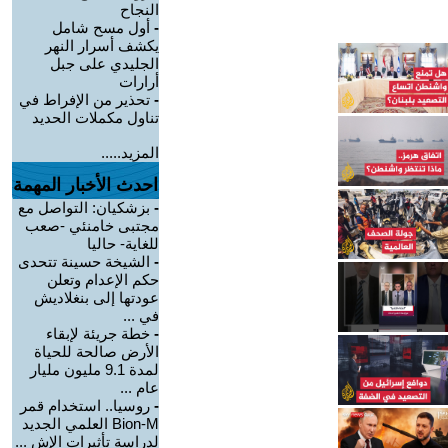
النجاح
-
أول مسح شامل
يكشف أسرار النهر
الجليدي على جبل
أرارات
-
تحذير من الإفراط في
تناول مكملات الحديد
المزيد.....
احدث الأخبار المهمة
-
بزشكيان: التواصل مع
مجتبى خامنئي -صعب
للغاية- حاليا
-
الشيخة حسينة تتحدى
حكم الإعدام وتعلن
عودتها إلى بنغلاديش
في ...
-
خطة جريئة لإبقاء
الأرض صالحة للحياة
لمدة 9.1 مليون مليار
عام ...
-
روسيا.. استخدام قمر
Bion-M العلمي الجديد
لدراسة تأثيرات الإش ...