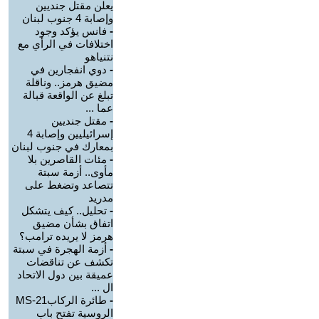
يعلن مقتل جنديين
وإصابة 4 جنوب لبنان
-
فانس يؤكد وجود
اختلافات في الرأي مع
نتنياهو
-
دوي انفجارين في
مضيق هرمز.. وناقلة
تبلغ عن الواقعة قبالة
عما ...
-
مقتل جنديين
إسرائيليين وإصابة 4
بمعارك في جنوب لبنان
-
مئات القاصرين بلا
مأوى.. أزمة سبتة
تتصاعد وتضغط على
مدريد
-
تحليل.. كيف يتشكل
اتفاق بشأن مضيق
هرمز لا يريده ترامب؟
-
أزمة الهجرة في سبتة
تكشف عن تناقضات
عميقة بين دول الاتحاد
ال ...
-
طائرة الركابMS-21
الروسية تفتح باب