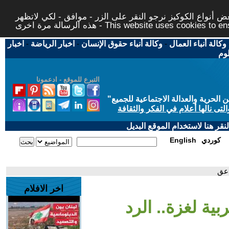
 أنواع الكوكيز نرجو النقر على الزر - موافق - لكي لاتظهر
This website uses cookies to ensure you ge
وكالة أنباء العمال
-
وكالة أنباء حقوق الإنسان
-
اخبار الرياضة
-
اخبار
لوم
التبرع للموقع - ادعمونا
حرية والعدالة الاجتماعية للجميع
"
تى نالها أعلام في الفكر والثقافة
قر هنا لاستخدام الموقع البديل
كوردي
English
اعق
اخر الافلام
بية لغزة.. الرد