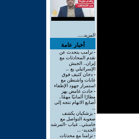
المزيد.....
أخبار عامة
-
ترامب يتحدث عن
تقدم المحادثات مع
إيران.. الجيش
الإسرائيلي يع ...
-
دخان كثيف فوق
غابات واشنطن مع
استمرار جهود الإطفاء
-
حادث غامض يهز
مطارًا ألمانيًا مهمًا..
أصابع الاتهام تتجه إلى
...
-
بزشكيان يكشف
صعوبة التواصل مع
خامنئي.. غياب -المرشد
الجديد- ...
-
تزامنا مع محدثات