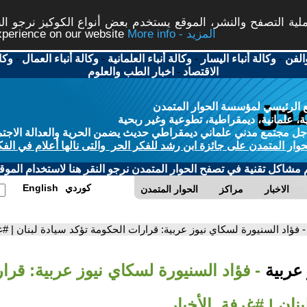
ة التصفح والنشر، الموقع يستخدم بعض أنواع الكوكيز نرجو النق
More info - المزيد
experience on our website
الفن
-
وكالة أنباء اليسار
-
وكالة أنباء العلمانية
-
وكالة أنباء العمال
-
وكا
الاقتصاد
-
اخبار الطب والعلوم
 الرئيسي لمؤسسة الحوار المتمدن
، علمانية، ديمقراطية، تطوعية وغير ربحية
ل مجتمع مدني علماني ديمقراطي حديث يضمن الحرية والعدالة الاجتم
حوار المتمدن على جائزة ابن رشد للفكر الحر والتى نالها أعلام في الفك
م مشاكل تقنية في تصفح الحوار المتمدن نرجو النقر هنا لاستخدام الموقع
كوردي
English
الاخبار
مراكز
الحوار المتمدن
- فؤاد السنيورة لسكاي نيوز عربية: قرارات الحكومة تؤكد سيادة لبنان | #غ
 عربية
- فؤاد السنيورة لسكاي نيوز عربية: قرا
بنان | #غرفة_الأخبار