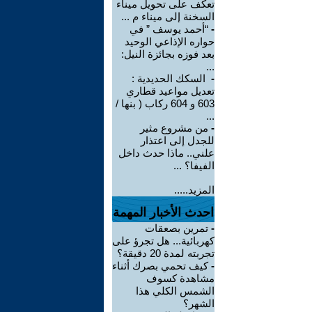
تعكف على تحويل ميناء
السخنة إلى ميناء م ...
-
“أحمد يوسف ” في
حواره الإذاعي الوحيد
بعد فوزه بجائزة النيل:
...
-
السكك الحديدية :
تعديل مواعيد قطاري
603 و 604 ركاب ( بنها /
...
-
من مشروع مثير
للجدل إلى اعتذار
علني.. ماذا حدث داخل
الفيفا؟ ...
المزيد.....
احدث الأخبار المهمة
-
تمرين بصعقات
كهربائية... هل تجرؤ على
تجربته لمدة 20 دقيقة؟
-
كيف تحمي بصرك أثناء
مشاهدة كسوف
الشمس الكلي هذا
الشهر؟