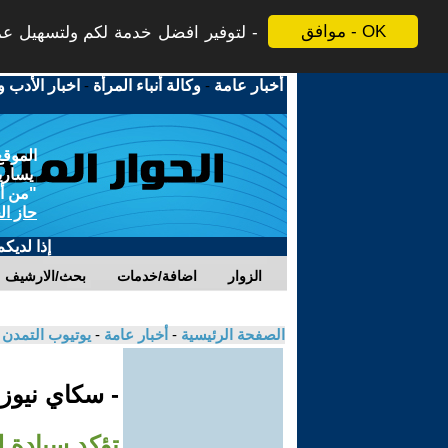
موافق - OK
لتوفير افضل خدمة لكم ولتسهيل عملي
أخبار عامة
-
وكالة أنباء المرأة
-
اخبار الأدب و
الموقع
يسارية
"من أج
حاز ال
إذا لديك
الزوار
اضافة/خدمات
بحث/الارشيف
الصفحة الرئيسية
-
أخبار عامة
-
يوتيوب التمدن
- سكاي نيوز
تؤكد سيادة ل