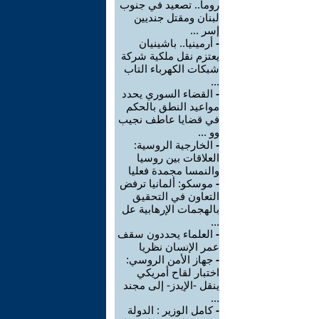
روما.. تصعيد في جنوب
لبنان ومقتل جنديين
إسر ...
-
أرمينيا.. باشينيان
يعتزم نقل ملكية شركة
شبكات الكهرباء التاب
...
-
القضاء السوري يحدد
مواعيد النطق بالحكم
في قضايا عاطف نجيب
وو ...
-
الخارجية الروسية:
العلاقات بين روسيا
والنمسا مجمدة فعليا
-
موسكو: ألمانيا ترفض
التعاون في التحقيق
بالهجمات الإرهابية عل
...
-
العلماء يحددون سقف
عمر الإنسان نظريا
-
جهاز الأمن الروسي:
اختبار لقاح أمريكي
ينقل -الإيدز- إلى مجند
...
-
كامل الوزير : الدولة