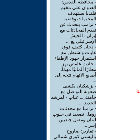
-
محافظة القدس:
العدوان على مخيم
قلنديا يستهدف
المخيمات وقضية ...
-
ترامب يتحدث عن
تقدم المحادثات مع
إيران.. الجيش
الإسرائيلي يع ...
-
دخان كثيف فوق
غابات واشنطن مع
استمرار جهود الإطفاء
-
حادث غامض يهز
مطارًا ألمانيًا مهمًا..
أصابع الاتهام تتجه إلى
...
-
بزشكيان يكشف
ا
صعوبة التواصل مع
خامنئي.. غياب -المرشد
الجديد- ...
-
تزامنا مع محدثات
روما.. تصعيد في جنوب
لبنان ومقتل جنديين
إسر ...
-
تقارير: صاروخ
باليستي كوري شمالي