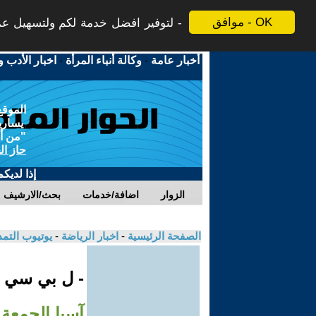
موافق - OK
لتوفير افضل خدمة لكم ولتسهيل عملي
أخبار عامة
-
وكالة أنباء المرأة
-
اخبار الأدب و
الموقع
يسارية
"من أج
حاز ال
إذا لديك
الزوار
اضافة/خدمات
بحث/الارشيف
الصفحة الرئيسية
-
اخبار الرياضة
-
يوتيوب التم
- ل بي سي
آسيا الجمعة 6 مساءً عبر الـB2