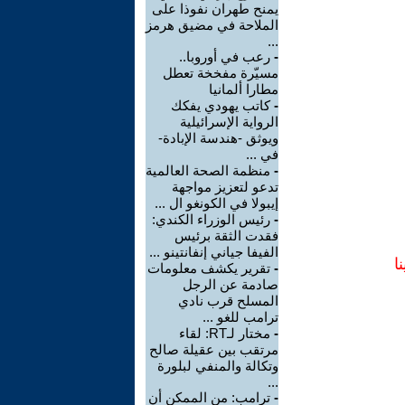
يمنح طهران نفوذا على
الملاحة في مضيق هرمز
...
-
رعب في أوروبا..
مسيّرة مفخخة تعطل
مطارا ألمانيا
-
كاتب يهودي يفكك
الرواية الإسرائيلية
ويوثق -هندسة الإبادة-
في ...
-
منظمة الصحة العالمية
تدعو لتعزيز مواجهة
إيبولا في الكونغو ال ...
-
رئيس الوزراء الكندي:
فقدت الثقة برئيس
الفيفا جياني إنفانتينو ...
ا
-
تقرير يكشف معلومات
صادمة عن الرجل
المسلح قرب نادي
ترامب للغو ...
-
مختار لـRT: لقاء
مرتقب بين عقيلة صالح
وتكالة والمنفي لبلورة
...
-
ترامب: من الممكن أن