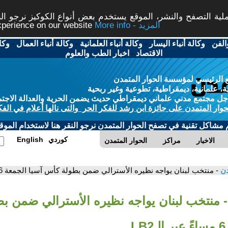
ة التصفح والنشر، الموقع يستخدم بعض أنواع الكوكيز نرجو النق
More info - المزيد
experience on our website
الفن
-
وكالة أنباء اليسار
-
وكالة أنباء العلمانية
-
وكالة أنباء العمال
-
وكا
الاقتصاد
-
اخبار الطب والعلوم
 الرئيسي لمؤسسة الحوار المتمدن
، علمانية، ديمقراطية، تطوعية وغير ربحية
ل مجتمع مدني علماني ديمقراطي حديث يضمن الحرية والعدالة الاجتم
حوار المتمدن على جائزة ابن رشد للفكر الحر والتى نالها أعلام في الفك
م مشاكل تقنية في تصفح الحوار المتمدن نرجو النقر هنا لاستخدام الموقع
كوردي
English
الاخبار
مراكز
الحوار المتمدن
دن
- منتخب لبنان يواجه نظيره الأسترالي ضمن بطولة كأس آسيا الجمعة 6 مساءً عبر الـLB2
- منتخب لبنان يواجه نظيره الأسترالي ضمن ب
L