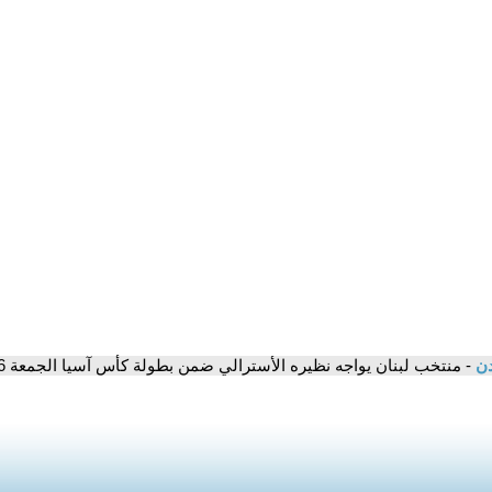
دن
- منتخب لبنان يواجه نظيره الأسترالي ضمن بطولة كأس آسيا الجمعة 6 مساءً عبر الـLB2