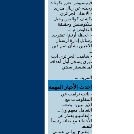
فينيسيوس تعزز تكهنات
رحيله عن ريال مدريد
-
الاتحاد الجزائري
يكشف كواليس رحيل
بيتكوفيتش وحقيقة
التفاوض م ...
-
-لحظة أرتيتا- تقترب..
رسائل إدارة أرسنال
للاعبين بشأن ضم فين
...
-
شاهد.. الجزائري آيت
نوري يسجل أول أهدافه
لمانشستر سيتي
المزيد.....
احدث الأخبار المهمة
-
نائب ترامب عن
المفاوضات مع
الإيرانيين: -يصعب
التعامل معهم ون ...
-
إنفانتينو يعتذر عن
الأخطاء مع بقائه رئيساً
للفيفا
-
مقترح إيراني عماني