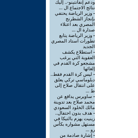
ودعم إنفانتينو-.. إليك
نتائج الاجتماع ال ...
-
وزير الرياضة يحتفي
بإنجاز الشطرنج
المصري بعد اعتلاء
صدارة ال ...
-
وزير الرياضة يتابع
تطورات استاد المصري
الجديد
-
استطلاع يكشف
العقوبة التي يرغب
مشجعو كرة القدم في
إلغائها
-
ليس كرة القدم فقط..
دبلوماسي تركي يعلق
على انتقال صلاح إلى
ط ...
-
ساويرس يدافع عن
محمد صلاح بعد تدوينة
مالك الخلود السعودي
-
هدف بدون احتفال..
زينيت يهزم بالتيكا في
مستهل مشواره بكأس
رو ...
-
إشارة صادمة من