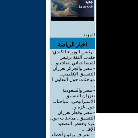
المزيد.....
اخبار الرياضة
-
رئيس الوزراء الكندي:
فقدت الثقة برئيس
الفيفا جياني إنفانتينو ...
-
مصر والجزائر تعززان
التنسيق الإقليمي..
مباحثات حول التعاون ا
...
-
مصر والسعودية
تعززان التنسيق
الاستراتيجي.. مباحثات
حول غزة و ...
-
مصر وقطر تعززان
التنسيق.. مباحثات حول
غزة وخفض التصعيد
الإقل ...
-
-اعتراف بوقوع أخطاء