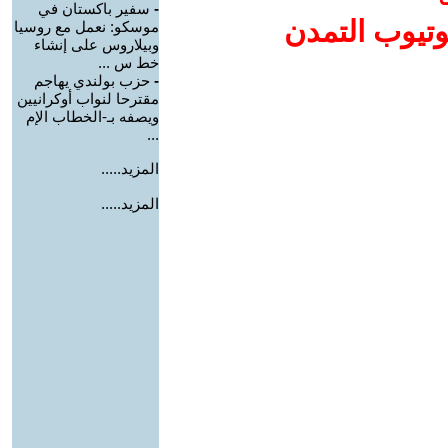
-
سفير باكستان في
وتيوب التمدن
موسكو: نعمل مع روسيا
وبيلاروس على إنشاء
خط س ...
-
حزب بولندي يهاجم
مقترحا لنواب أوكرانيين
ويصفه بـ-الخطاب الإم
...
المزيد.....
المزيد.....