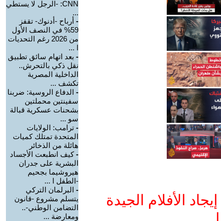
CNN: -الرجل لا يستطي
...
-
أرباح -أدنوك- تقفز
59% في النصف الأول
من 2026 رغم التحديات
ا ...
-
بعد اتهام سائق تطبيق
نقل ذكي بالتحرش..
الداخلية المصرية
تكشف ...
-
الدفاع الروسية: ضربنا
سفينتين محملتين
بشحنات عسكرية قبالة
سو ...
-
ترامب: الولايات
المتحدة تمتلك كميات
هائلة من الذخائر
-
كيف انطبعت الأجساد
البشرية على جدران
هيروشيما بجحيم
-الطفل ا ...
-
البرلمان التركي
جاد الأفلام الجيدة
يتسلم مشروع -قانون
التضامن الوطني-..
ا
ومعارضة ...