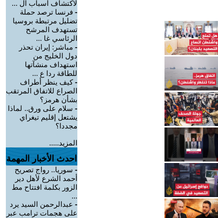
لاكتشاف أسباب ال ...
-
فرنسا ترصد حملة
تضليل مرتبطة بروسيا
تستهدف المرشح
الرئاسي غا ...
-
مباشر: إيران تحذر
دول الخليج من
استهداف منشآتها
للطاقة ردا ع ...
-
كيف ينظر أطراف
الصراع للاتفاق المرتقب
بشأن هرمز؟
-
سلام على ورق.. لماذا
يشتعل إقليم تيغراي
مجددا؟
المزيد.....
احدث الأخبار المهمة
-
سوريا.. رواج تصريح
أحمد الشرع لأهل دير
الزور بكلمة افتتاح مط
...
-
عبدالرحمن السيد يرد
على هجمات ترامب عبر