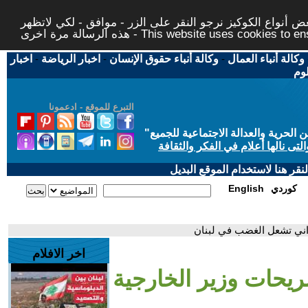
 أنواع الكوكيز نرجو النقر على الزر - موافق - لكي لاتظهر
This website uses cookies to ensure you ge
وكالة أنباء العمال
-
وكالة أنباء حقوق الإنسان
-
اخبار الرياضة
-
اخبار
لوم
التبرع للموقع - ادعمونا
حرية والعدالة الاجتماعية للجميع
"
تى نالها أعلام في الفكر والثقافة
قر هنا لاستخدام الموقع البديل
كوردي
English
يراني تشعل الغضب في لبنان
اخر الافلام
ريحات وزير الخارجية