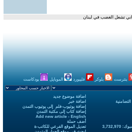
يراني تشعل الغضب في لبنان
بنترست
بلوكر
فليبورد
الموبايل
بودكاست
اضافة موضوع جديد
التضامنية
اضافة خبر
إضافة يوتيوب-فلم إلى يوتيوب التمدن
إضافة كتاب إلى مكتبة التمدن
Add new article - English
أضف حملة
3,732,97
تعديل الموقع الفرعي للكاتب-ة
ابحث في موقع الحوار المتمدن