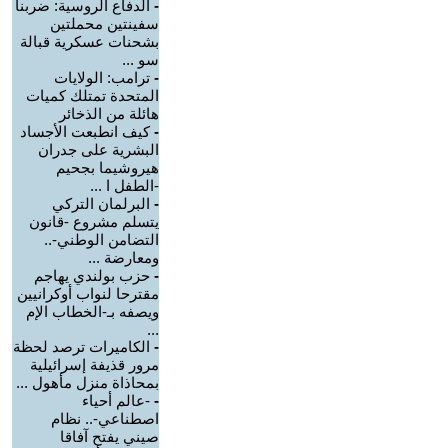
-
الدفاع الروسية: ضربنا
سفينتين محملتين
بشحنات عسكرية قبالة
سو ...
-
ترامب: الولايات
المتحدة تمتلك كميات
هائلة من الذخائر
-
كيف انطبعت الأجساد
البشرية على جدران
هيروشيما بجحيم
-الطفل ا ...
-
البرلمان التركي
يتسلم مشروع -قانون
التضامن الوطني-..
ومعارضة ...
-
حزب بولندي يهاجم
مقترحا لنواب أوكرانيين
ويصفه بـ-الخطاب الإم
...
-
الكاميرات ترصد لحظة
مرور قذيفة إسرائيلية
بمحاذاة منزل مأهول ...
-
-عالم أحياء
اصطناعي-.. نظام
صيني يفتح آفاقا