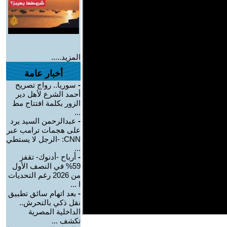
المزيد.....
أخبار عامة
-
سوريا.. رواج تصريح
أحمد الشرع لأهل دير
الزور بكلمة افتتاح مط
...
-
عبدالرحمن السيد يرد
على هجمات ترامب عبر
CNN: -الرجل لا يستطي
...
-
أرباح -أدنوك- تقفز
59% في النصف الأول
من 2026 رغم التحديات
ا ...
-
بعد اتهام سائق تطبيق
نقل ذكي بالتحرش..
الداخلية المصرية
تكشف ...