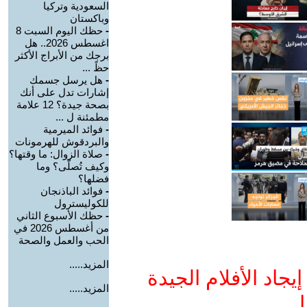
السعودية وتركيا
وباكستان
-
حظك اليوم السبت 8
اغسطس 2026.. هل
برجك من الأبراج الأكثر
حظً ...
-
هل يرسل جسمك
إشارات تدل على أنك
بصحة جيدة؟ 12 علامة
مطمئنة ل ...
-
فوائد الميرمية
والبردقوش للهرمونات
-
صلاة الزوال: ما وقتها؟
وكيف تُصلّى؟ وما
فضلها؟
-
فوائد الباذنجان
للكوليسترول
-
حظك الأسبوع الثاني
من أغسطس 2026 في
الحب والعمل والصحة
المزيد.....
جاد الأفلام الجيدة
المزيد.....
ا