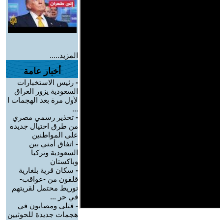
المزيد.....
أخبار عامة
-
رئيس الاستخبارات
السعودية يزور العراق
لأول مرة بعد الهجمات ا
...
-
تحذير رسمي مصري
من طرق احتيال جديدة
على المواطنين
-
اتفاق أمني بين
السعودية وتركيا
وباكستان
-
سكان قرية بلغارية
قلقون من -عواقب-
توريط محتمل لقريتهم
في حر ...
-
قتلى ومصابون في
هجمات جديدة للحوثيين