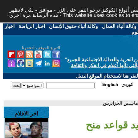
 أنواع الكوكيز نرجو النقر على الزر - موافق - لكي لاتظهر
This website uses cookies to ensure you ge
وكالة أنباء العمال
-
وكالة أنباء حقوق الإنسان
-
اخبار الرياضة
-
اخبار
لوم
التبرع للموقع - ادعمونا
حرية والعدالة الاجتماعية للجميع
"
تى نالها أعلام في الفكر والثقافة
قر هنا لاستخدام الموقع البديل
كوردي
English
ماسيين الجزائريين
اخر الافلام
د قواعد منح