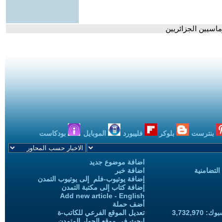
ماسيين الجزائريين
بنترست
بلوكر
فليبورد
الموبايل
بودكاست
اضافة موضوع جديد
التضامنية
اضافة خبر
إضافة يوتيوب-فلم إلى يوتيوب التمدن
إضافة كتاب إلى مكتبة التمدن
Add new article - English
أضف حملة
3,732,97
تعديل الموقع الفرعي للكاتب-ة
ابحث في موقع الحوار المتمدن