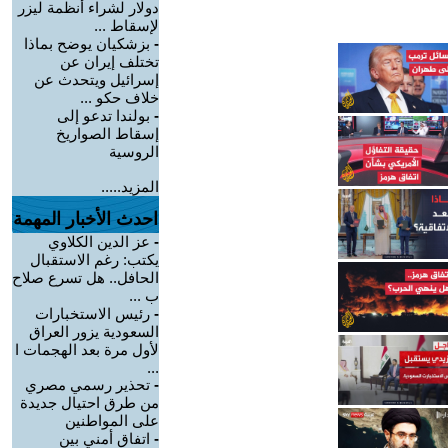
دولار لشراء أنظمة ليزر
لإسقاط ...
-
بزشكيان يوضح بماذا
تختلف إيران عن
إسرائيل ويتحدث عن
خلاف حكو ...
-
بولندا تدعو إلى
إسقاط الصواريخ
الروسية
المزيد.....
احدث الأخبار المهمة
-
عز الدين الكلاوي
يكتب: رغم الاستقبال
الحافل.. هل تسرع صلاح
ب ...
-
رئيس الاستخبارات
السعودية يزور العراق
لأول مرة بعد الهجمات ا
...
-
تحذير رسمي مصري
من طرق احتيال جديدة
على المواطنين
-
اتفاق أمني بين