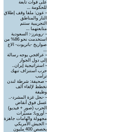
على قوات تابعة
للحكومة ...
-
عون: ملفا وقف إطلاق
النار والمناطق
التجريبية ستتم
متابعتهما ...
-
-رويترز-: السعودية
استخدمت نحو 86% من
صواريخ -باتريوت- الاع
...
-
عراقجي يوجه رسالة
إلى دول الجوار
-
استراتيجية إيران..
حرب استنزاف تنهك
ترامب
-
صحيفة: شرطة لندن
تخطط لإلغاء ألف
وظيفة
-
-نحل غزة المشرد-..
عسل فوق أنقاض
الحرب (صور + فيديو)
-
أوروبا: مسيّرات
مجهولة واتّهامات جاهزة
-
الجيش الأمريكي
يخصص 400 مليون