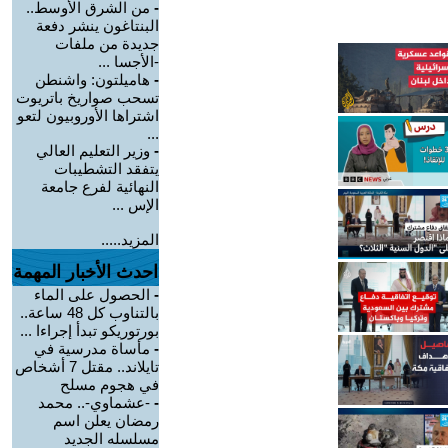
-
من الشرق الأوسط..
البنتاغون ينشر دفعة
جديدة من ملفات
-الأجسا ...
-
هاميلتون: واشنطن
تسحب صواريخ باتريوت
اشتراها الأوروبيون لتعو
...
-
وزير التعليم العالي
يتفقد التشطيبات
النهائية لفرع جامعة
الإس ...
المزيد.....
احدث الأخبار المهمة
-
الحصول على الماء
بالتناوب كل 48 ساعة..
بورتوريكو تبدأ إجراءا ...
-
مأساة مدرسية في
تايلاند.. مقتل 7 أشخاص
في هجوم مسلح
-
-عشماوي-.. محمد
رمضان يعلن اسم
مسلسله الجديد