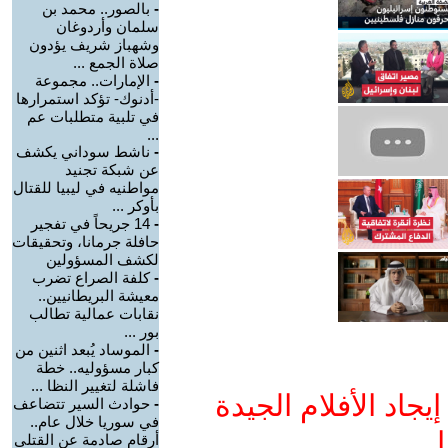
-
بالصور.. محمد بن
سلمان وأردوغان
وشهباز شريف يؤدون
صلاة الجمع ...
-
الإمارات.. مجموعة
-أدنوك- تؤكد استمرارها
في تلبية متطلبات عم
...
-
ناشط سوداني يكشف
عن شبكة تجنيد
مواطنيه في ليبيا للقتال
بأوكر ...
-
14 جريحاً في تفجير
حافلة جرمانا، وتحقيقات
لكشف المسؤولين
-
كلفة الصراع تضرب
معيشة البريطانيين..
نقابات عمالية تطالب
بور ...
-
الموساد يُبعد اثنين من
كبار مسؤوليه.. خطة
فاشلة لتغيير النظا ...
جاد الأفلام الجيدة
-
حوادث السير تتضاعف
في سوريا خلال عام..
ا
أرقام صادمة عن القتلى