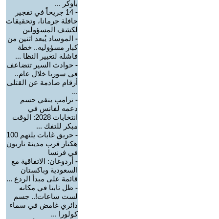
بأوكر ...
-
14 جريحاً في تفجير
حافلة جرمانا، وتحقيقات
لكشف المسؤولين
-
الموساد يُبعد اثنين من
كبار مسؤوليه.. خطة
فاشلة لتغيير النظا ...
-
حوادث السير تتضاعف
في سوريا خلال عام..
أرقام صادمة عن القتلى
...
-
ترامب ينفي حسم
دعمه لفانس في
انتخابات 2028: الوقت
مبكر للتفك ...
-
حريق غابات يلتهم 100
هكتار قرب مدينة ناربون
في فرنسا
-
أردوغان: الاتفاقية مع
السعودية وباكستان
قائمة على مبدأ الردع ...
-
ظل ثابتا في مكانه
لست ساعات!.. جسم
دائري غامض في سماء
كولورا ...