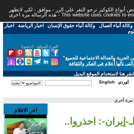
 أنواع الكوكيز نرجو النقر على الزر - موافق - لكي لاتظهر
This website uses cookies to ensure you ge
وكالة أنباء العمال
-
وكالة أنباء حقوق الإنسان
-
اخبار الرياضة
-
اخبار
لوم
التبرع للموقع - ادعمونا
حرية والعدالة الاجتماعية للجميع
"
تى نالها أعلام في الفكر والثقافة
قر هنا لاستخدام الموقع البديل
كوردي
English
ب مرة أخرى
اخر الافلام
-إيران-: احذروا..