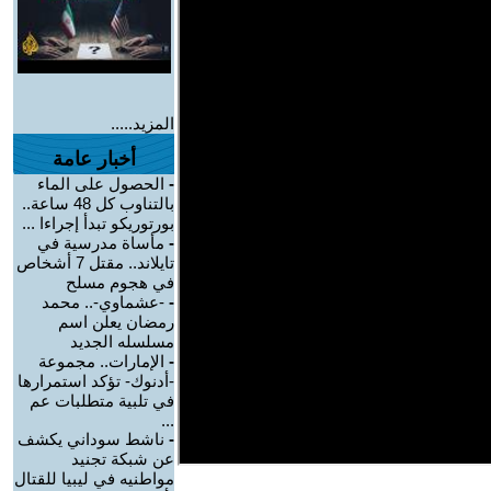
المزيد.....
أخبار عامة
-
الحصول على الماء
بالتناوب كل 48 ساعة..
بورتوريكو تبدأ إجراءا ...
-
مأساة مدرسية في
تايلاند.. مقتل 7 أشخاص
في هجوم مسلح
-
-عشماوي-.. محمد
رمضان يعلن اسم
مسلسله الجديد
-
الإمارات.. مجموعة
-أدنوك- تؤكد استمرارها
في تلبية متطلبات عم
...
-
ناشط سوداني يكشف
عن شبكة تجنيد
مواطنيه في ليبيا للقتال