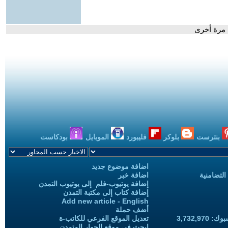
ب مرة أخرى
بنترست
بلوكر
فليبورد
الموبايل
بودكاست
اضافة موضوع جديد
التضامنية
اضافة خبر
إضافة يوتيوب-فلم إلى يوتيوب التمدن
إضافة كتاب إلى مكتبة التمدن
Add new article - English
أضف حملة
3,732,97
تعديل الموقع الفرعي للكاتب-ة
ابحث في موقع الحوار المتمدن