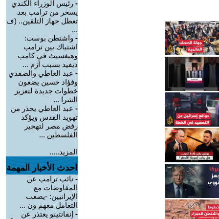
-
رئيس الوزراء الكندي
يسخر من ترامب بعد
تعطل جهاز التلقين.. (ف
...
-
واشنطن بوست:
اشتباك بين ترامب
وهيغسيث في كامب
ديفيد بسبب أزم ...
-
عبد العاطي والصفدي
وفؤاد حسين يضعون
خطوات جديدة لتعزيز
الشرا ...
-
عبد العاطي يحذر من
تهويد القدس ويؤكد
رفض مصر لتهجير
الفلسطين ...
المزيد.....
احدث الأخبار المهمة
-
نائب ترامب عن
المفاوضات مع
الإيرانيين: -يصعب
التعامل معهم ون ...
-
إنفانتينو يعتذر عن