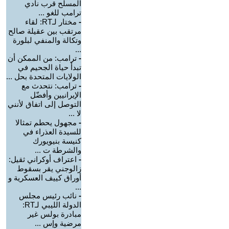
المسلح قرب نادي
ترامب للغو ...
-
مختار لـRT: لقاء
مرتقب بين عقيلة صالح
وتكالة والمنفي لبلورة
...
-
ترامب: من الممكن أن
تبدأ حياة الجحيم في
الولايات المتحدة بحل ...
-
ترامب: نتحدث مع
الإيرانيين وأفضّل
التوصل إلى اتفاق لأنني
لا ...
-
مجهول يحطم تمثالا
للسيدة العذراء في
كنيسة بنيويورك
والشرطة ت ...
-
اعتراف أوكراني ثقيل:
زالوجني يقر بسقوط
أوراق كييف العسكرية و
...
-
نائب رئيس مجلس
الدولة الليبي لـRT:
مبادرة بولس غير
مرضية وإس ...