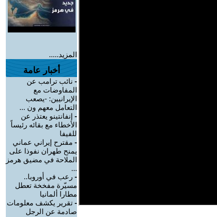
المزيد.....
أخبار عامة
-
نائب ترامب عن
المفاوضات مع
الإيرانيين: -يصعب
التعامل معهم ون ...
-
إنفانتينو يعتذر عن
الأخطاء مع بقائه رئيساً
للفيفا
-
مقترح إيراني عماني
يمنح طهران نفوذا على
الملاحة في مضيق هرمز
...
-
رعب في أوروبا..
مسيّرة مفخخة تعطل
مطارا ألمانيا
-
تقرير يكشف معلومات
صادمة عن الرجل