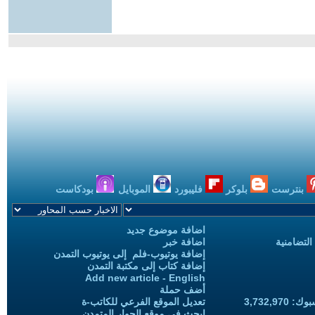
بنترست
بلوكر
فليبورد
الموبايل
بودكاست
اضافة موضوع جديد
التضامنية
اضافة خبر
إضافة يوتيوب-فلم إلى يوتيوب التمدن
إضافة كتاب إلى مكتبة التمدن
Add new article - English
أضف حملة
3,732,97
تعديل الموقع الفرعي للكاتب-ة
ابحث في موقع الحوار المتمدن