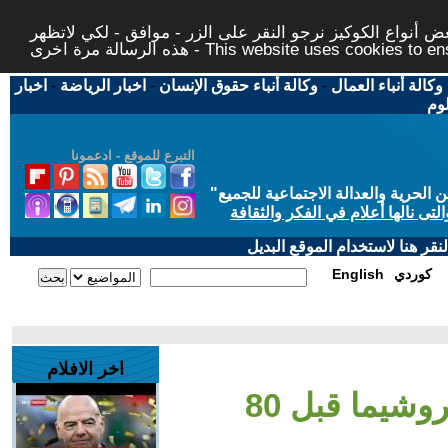
 أنواع الكوكيز نرجو النقر على الزر - موافق - لكي لاتظهر
This website uses cookies to ensure you ge
وكالة أنباء العمال
-
وكالة أنباء حقوق الإنسان
-
اخبار الرياضة
-
اخبار
لوم
التبرع للموقع - ادعمونا
حرية والعدالة الاجتماعية للجميع
"
تى نالها أعلام في الفكر والثقافة
قر هنا لاستخدام الموقع البديل
كوردي
English
اخر الافلام
- ماذا حدث في هيروشيما قبل 80