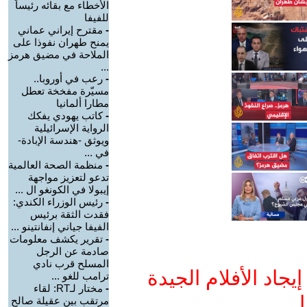
الأخطاء مع بقائه رئيساً
للفيفا
-
مقترح إيراني عماني
يمنح طهران نفوذا على
الملاحة في مضيق هرمز
...
-
رعب في أوروبا..
مسيّرة مفخخة تعطل
مطارا ألمانيا
-
كاتب يهودي يفكك
الرواية الإسرائيلية
ويوثق -هندسة الإبادة-
في ...
-
منظمة الصحة العالمية
تدعو لتعزيز مواجهة
إيبولا في الكونغو ال ...
-
رئيس الوزراء الكندي:
فقدت الثقة برئيس
الفيفا جياني إنفانتينو ...
-
تقرير يكشف معلومات
صادمة عن الرجل
المسلح قرب نادي
جاد الأفلام الجيدة
ترامب للغو ...
-
مختار لـRT: لقاء
ا
مرتقب بين عقيلة صالح