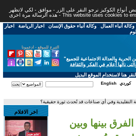
 أنواع الكوكيز نرجو النقر على الزر - موافق - لكي لاتظهر
This website uses cookies to ensure you ge
وكالة أنباء العمال
-
وكالة أنباء حقوق الإنسان
-
اخبار الرياضة
-
اخبار
لوم
التبرع للموقع - ادعمونا
حرية والعدالة الاجتماعية للجميع
"
تى نالها أعلام في الفكر والثقافة
قر هنا لاستخدام الموقع البديل
كوردي
English
بة التقليدية وفي أي صناعات قد تُحدث ثورة حقيقية؟
اخر الافلام
الفرق بينها وبين