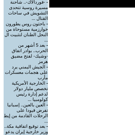
-
-فوردالاك-.. شاحنة
مسيرة روسية تتحدى
التشويش في ساحات
القتال ...
-
باحثون روس يطورون
خوارزمية مستوحاة من
النحل الطنان لتثبيت ال
...
-
بعد 5 أشهر من
الحرب.. بوادر اتفاق
-وشيك- لفتح مضيق
هرمز
-
الجيش اليمني يرد
على هجمات معسكرات
مأرب
-
الخارجية الأمريكية
تخصص مليار دولار
لدعم إدارة رئيس
كولومبيا ...
-
العين بالعين.. إسبانيا
تفرض قيودا على
الرحلات القادمة من إيط
...
-
بعد توقيع اتفاقية مكة..
وزير خارجية إيران يدعو