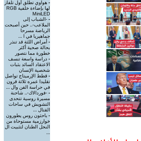
-
هواوي تطلق أول تلفاز
لها بإضاءة خلفية RGB
MiniLED
-
-الشباب إلى
الملاعب-.. حين أصبحت
الرياضة مسرحا
جماهيريا في ا ...
-
أمراض اللثة قد تنذر
بحالة صحية أكثر
خطورة مما نتصور
-
دراسة واسعة تنسف
الاعتقاد السائد بثبات
شخصية الإنسان
-
قطط الإرميتاج تواصل
تقليدا عمره ثلاثة قرون
في حراسة الفن وال ...
-
-فوردالاك-.. شاحنة
مسيرة روسية تتحدى
التشويش في ساحات
القتال ...
-
باحثون روس يطورون
خوارزمية مستوحاة من
النحل الطنان لتثبيت ال
...