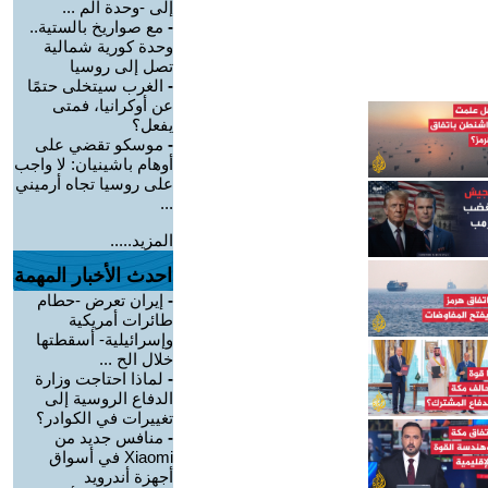
إلى -وحدة الم ...
-
مع صواريخ بالستية..
وحدة كورية شمالية
تصل إلى روسيا
-
الغرب سيتخلى حتمًا
عن أوكرانيا، فمتى
يفعل؟
-
موسكو تقضي على
أوهام باشينيان: لا واجب
على روسيا تجاه أرميني
...
المزيد.....
احدث الأخبار المهمة
-
إيران تعرض -حطام
طائرات أمريكية
وإسرائيلية- أسقطتها
خلال الح ...
-
لماذا احتاجت وزارة
الدفاع الروسية إلى
تغييرات في الكوادر؟
-
منافس جديد من
Xiaomi في أسواق
أجهزة أندرويد