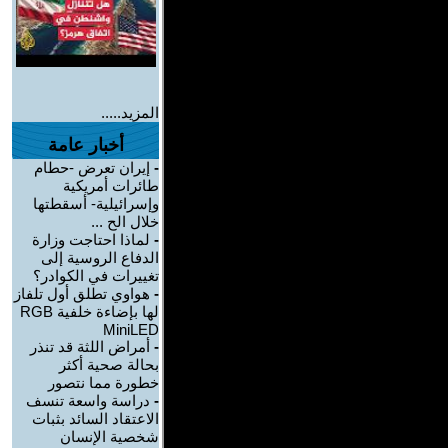
المزيد.....
أخبار عامة
-
إيران تعرض -حطام
طائرات أمريكية
وإسرائيلية- أسقطتها
خلال الح ...
-
لماذا احتاجت وزارة
الدفاع الروسية إلى
تغييرات في الكوادر؟
-
هواوي تطلق أول تلفاز
لها بإضاءة خلفية RGB
MiniLED
-
أمراض اللثة قد تنذر
بحالة صحية أكثر
خطورة مما نتصور
-
دراسة واسعة تنسف
الاعتقاد السائد بثبات
شخصية الإنسان