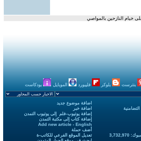
لى خيام النازحين بالمواصي
بنترست
بلوكر
فليبورد
الموبايل
بودكاست
اضافة موضوع جديد
التضامنية
اضافة خبر
إضافة يوتيوب-فلم إلى يوتيوب التمدن
إضافة كتاب إلى مكتبة التمدن
Add new article - English
أضف حملة
3,732,97
تعديل الموقع الفرعي للكاتب-ة
ابحث في موقع الحوار المتمدن