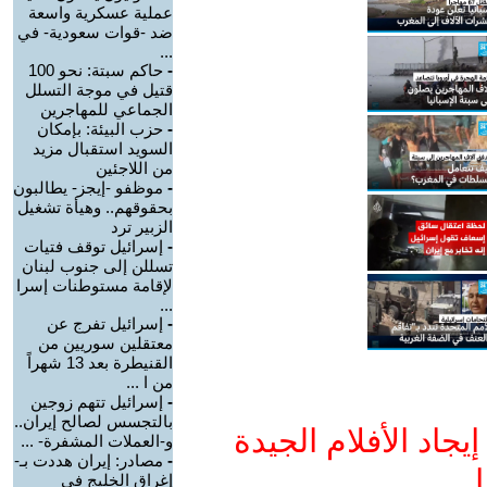
عملية عسكرية واسعة
ضد -قوات سعودية- في
...
-
حاكم سبتة: نحو 100
قتيل في موجة التسلل
الجماعي للمهاجرين
-
حزب البيئة: بإمكان
السويد استقبال مزيد
من اللاجئين
-
موظفو -إيجز- يطالبون
بحقوقهم.. وهيأة تشغيل
الزبير ترد
-
إسرائيل توقف فتيات
تسللن إلى جنوب لبنان
لإقامة مستوطنات إسرا
...
-
إسرائيل تفرج عن
معتقلين سوريين من
القنيطرة بعد 13 شهراً
من ا ...
-
إسرائيل تتهم زوجين
بالتجسس لصالح إيران..
جاد الأفلام الجيدة
و-العملات المشفرة- ...
-
مصادر: إيران هددت بـ-
ا
إغراق الخليج في