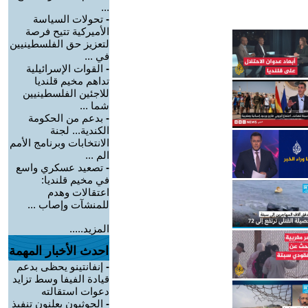
...
-
تحولات السياسة
الأميركية تتيح فرصة
لتعزيز حق الفلسطينيين
في ...
-
القوات الإسرائيلية
تداهم مخيم قلنديا
للاجئين الفلسطينيين
شما ...
-
بدعم من الحكومة
الكندية... لجنة
الانتخابات وبرنامج الأمم
الم ...
-
تصعيد عسكري واسع
في مخيم قلنديا:
اعتقالات وهدم
للمنشآت وإصاب ...
المزيد.....
احدث الأخبار المهمة
-
إنفانتينو يحظى بدعم
قيادة الفيفا وسط تزايد
دعوات استقالته
-
الحوثيون يعلنون تنفيذ