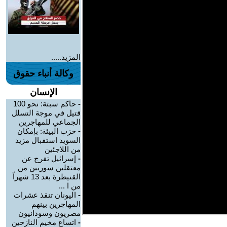
المزيد.....
وكالة أنباء حقوق
الإنسان
-
حاكم سبتة: نحو 100
قتيل في موجة التسلل
الجماعي للمهاجرين
-
حزب البيئة: بإمكان
السويد استقبال مزيد
من اللاجئين
-
إسرائيل تفرج عن
معتقلين سوريين من
القنيطرة بعد 13 شهراً
من ا ...
-
اليونان تنقذ عشرات
المهاجرين بينهم
مصريون وسودانيون
-
اتساع مخيم النازحين