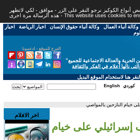
 أنواع الكوكيز نرجو النقر على الزر - موافق - لكي لاتظهر
This website uses cookies to ensure you ge
وكالة أنباء العمال
-
وكالة أنباء حقوق الإنسان
-
اخبار الرياضة
-
اخبار
لوم
التبرع للموقع - ادعمونا
حرية والعدالة الاجتماعية للجميع
"
تى نالها أعلام في الفكر والثقافة
قر هنا لاستخدام الموقع البديل
كوردي
English
لى خيام النازحين بالمواصي
اخر الافلام
ف إسرائيلي على خيام