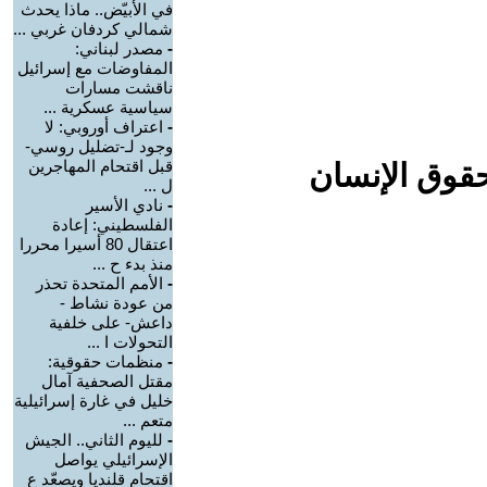
في الأبيّض.. ماذا يحدث
شمالي كردفان غربي ...
-
مصدر لبناني:
المفاوضات مع إسرائيل
ناقشت مسارات
سياسية عسكرية ...
-
اعتراف أوروبي: لا
وجود لـ-تضليل روسي-
قبل اقتحام المهاجرين
حقوق الإنسان
ل ...
-
نادي الأسير
الفلسطيني: إعادة
اعتقال 80 أسيرا محررا
منذ بدء ح ...
-
الأمم المتحدة تحذر
من عودة نشاط -
داعش- على خلفية
التحولات ا ...
-
منظمات حقوقية:
مقتل الصحفية آمال
خليل في غارة إسرائيلية
متعم ...
-
لليوم الثاني.. الجيش
الإسرائيلي يواصل
اقتحام قلنديا ويصعّد ع