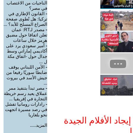
الناجيات من الاغتصاب
في مصر؟
-
القانون الإطاري في
تركيا: هل تُطوى صفحة
الصراع المسلح للأبد؟ ...
-
مصدر لـRT: عمان
تعلن اتفاقا حول مضيق
هرمز خلال ساعات
-
أمير سعودي يرد على
أكاديمي إماراتي وسط
جدال حول -اتفاق مكة
ل ...
-
الأمن اللبناني يوقف
ضابطا سوريّا رفيعا من
جيش الأسد في بيروت
...
-
مصر تبدأ بتنفيذ ممر
عملاق يعيد رسم خريطة
التجارة في إفريقيا ...
-
رادارات رومانيا تفشل
في رصد مسيرة اتجهت
نحو بلغاريا
جاد الأفلام الجيدة
المزيد.....
ا