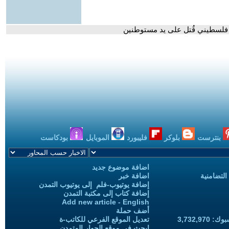
 فلسطيني قُتل على يد مستوطنين
بنترست
بلوكر
فليبورد
الموبايل
بودكاست
اضافة موضوع جديد
التضامنية
اضافة خبر
إضافة يوتيوب-فلم إلى يوتيوب التمدن
إضافة كتاب إلى مكتبة التمدن
Add new article - English
أضف حملة
3,732,97
تعديل الموقع الفرعي للكاتب-ة
ابحث في موقع الحوار المتمدن