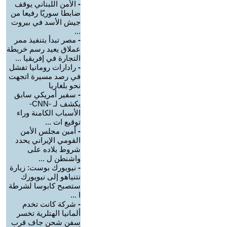
-
الأمن اللبناني يوقف
ضابطا سوريّا رفيعا من
جيش الأسد في بيروت
...
-
مصر تبدأ بتنفيذ ممر
عملاق يعيد رسم خريطة
التجارة في إفريقيا ...
-
رادارات رومانيا تفشل
في رصد مسيرة اتجهت
نحو بلغاريا
-
سفير أمريكي سابق
يكشف لـ -CNN-
الأسباب الكامنة وراء
توقيع ات ...
-
أمين مجلس الأمن
القومي الإيراني يحدد
شروط بلاده على
واشنطن ل ...
-
نيويورك بوست: زيارة
نتنياهو إلى نيويورك
ستصبح كابوسا لشرطة
ا ...
-
شركة كانت تخدم
ألمانيا الهتلرية تخسر
سفن شحن جاف قرب