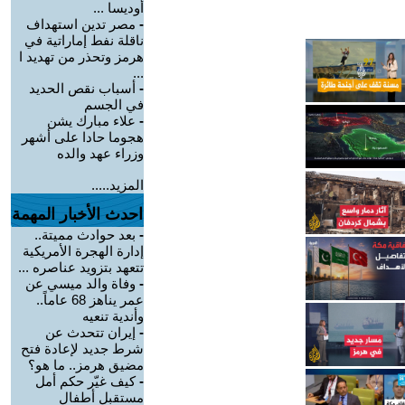
أوديسا ...
-
مصر تدين استهداف
ناقلة نفط إماراتية في
هرمز وتحذر من تهديد ا
...
-
أسباب نقص الحديد
في الجسم
-
علاء مبارك يشن
هجوما حادا على أشهر
وزراء عهد والده
المزيد.....
احدث الأخبار المهمة
-
بعد حوادث مميتة..
إدارة الهجرة الأمريكية
تتعهد بتزويد عناصره ...
-
وفاة والد ميسي عن
عمر يناهز 68 عاماً..
وأندية تنعيه
-
إيران تتحدث عن
شرط جديد لإعادة فتح
مضيق هرمز.. ما هو؟
-
كيف غيّر حكم أمل
مستقبل أطفال