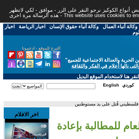
 أنواع الكوكيز نرجو النقر على الزر - موافق - لكي لاتظهر
This website uses cookies to ensure you ge
وكالة أنباء العمال
-
وكالة أنباء حقوق الإنسان
-
اخبار الرياضة
-
اخبار
لوم
التبرع للموقع - ادعمونا
حرية والعدالة الاجتماعية للجميع
"
تى نالها أعلام في الفكر والثقافة
قر هنا لاستخدام الموقع البديل
كوردي
English
 فلسطيني قُتل على يد مستوطنين
اخر الافلام
ام للمطالبة بإعادة