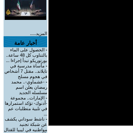
المزيد.....
أخبار عامة
-
الحصول على الماء
بالتناوب كل 48 ساعة..
بورتوريكو تبدأ إجراءا ...
-
مأساة مدرسية في
تايلاند.. مقتل 7 أشخاص
في هجوم مسلح
-
-عشماوي-.. محمد
رمضان يعلن اسم
مسلسله الجديد
-
الإمارات.. مجموعة
-أدنوك- تؤكد استمرارها
في تلبية متطلبات عم
...
-
ناشط سوداني يكشف
عن شبكة تجنيد
مواطنيه في ليبيا للقتال