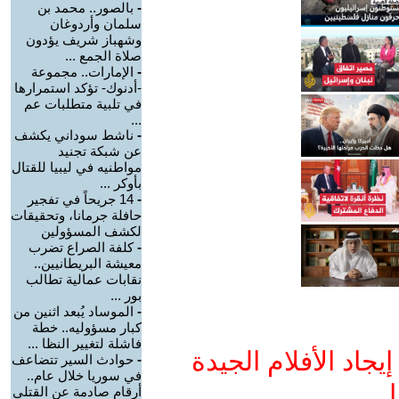
-
بالصور.. محمد بن
سلمان وأردوغان
وشهباز شريف يؤدون
صلاة الجمع ...
-
الإمارات.. مجموعة
-أدنوك- تؤكد استمرارها
في تلبية متطلبات عم
...
-
ناشط سوداني يكشف
عن شبكة تجنيد
مواطنيه في ليبيا للقتال
بأوكر ...
-
14 جريحاً في تفجير
حافلة جرمانا، وتحقيقات
لكشف المسؤولين
-
كلفة الصراع تضرب
معيشة البريطانيين..
نقابات عمالية تطالب
بور ...
-
الموساد يُبعد اثنين من
كبار مسؤوليه.. خطة
فاشلة لتغيير النظا ...
جاد الأفلام الجيدة
-
حوادث السير تتضاعف
في سوريا خلال عام..
ا
أرقام صادمة عن القتلى