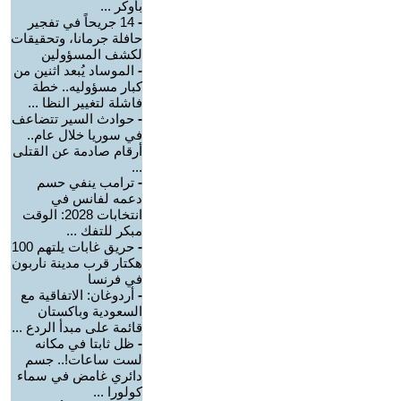
بأوكر ...
-
14 جريحاً في تفجير
حافلة جرمانا، وتحقيقات
لكشف المسؤولين
-
الموساد يُبعد اثنين من
كبار مسؤوليه.. خطة
فاشلة لتغيير النظا ...
-
حوادث السير تتضاعف
في سوريا خلال عام..
أرقام صادمة عن القتلى
...
-
ترامب ينفي حسم
دعمه لفانس في
انتخابات 2028: الوقت
مبكر للتفك ...
-
حريق غابات يلتهم 100
هكتار قرب مدينة ناربون
في فرنسا
-
أردوغان: الاتفاقية مع
السعودية وباكستان
قائمة على مبدأ الردع ...
-
ظل ثابتا في مكانه
لست ساعات!.. جسم
دائري غامض في سماء
كولورا ...