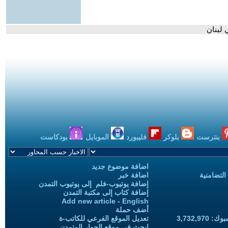
 لبنان
بنترست
بلوكر
فليبورد
الموبايل
بودكاست
اضافة موضوع جديد
التضامنية
اضافة خبر
إضافة يوتيوب-فلم إلى يوتيوب التمدن
إضافة كتاب إلى مكتبة التمدن
Add new article - English
أضف حملة
3,732,97
تعديل الموقع الفرعي للكاتب-ة
ابحث في موقع الحوار المتمدن