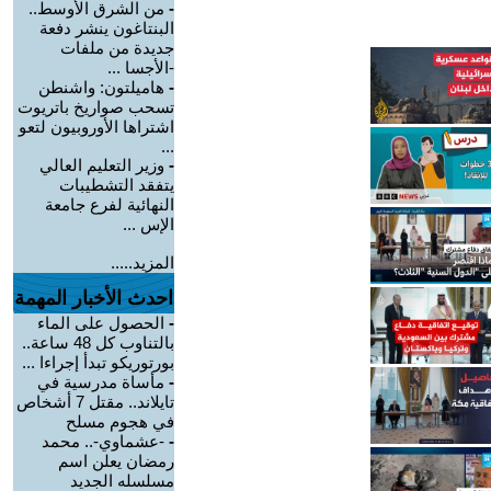
-
من الشرق الأوسط..
البنتاغون ينشر دفعة
جديدة من ملفات
-الأجسا ...
-
هاميلتون: واشنطن
تسحب صواريخ باتريوت
اشتراها الأوروبيون لتعو
...
-
وزير التعليم العالي
يتفقد التشطيبات
النهائية لفرع جامعة
الإس ...
المزيد.....
احدث الأخبار المهمة
-
الحصول على الماء
بالتناوب كل 48 ساعة..
بورتوريكو تبدأ إجراءا ...
-
مأساة مدرسية في
تايلاند.. مقتل 7 أشخاص
في هجوم مسلح
-
-عشماوي-.. محمد
رمضان يعلن اسم
مسلسله الجديد