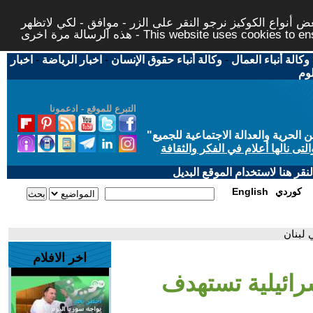
 أنواع الكوكيز نرجو النقر على الزر - موافق - لكي لاتظهر
This website uses cookies to ensure you ge
وكالة أنباء العمال
-
وكالة أنباء حقوق الإنسان
-
اخبار الرياضة
-
اخبار
لوم
التبرع للموقع - ادعمونا
حرية والعدالة الاجتماعية للجميع
"
تى نالها أعلام في الفكر والثقافة
قر هنا لاستخدام الموقع البديل
كوردي
English
 لبنان
اخر الافلام
إسرائيلية تستهدف