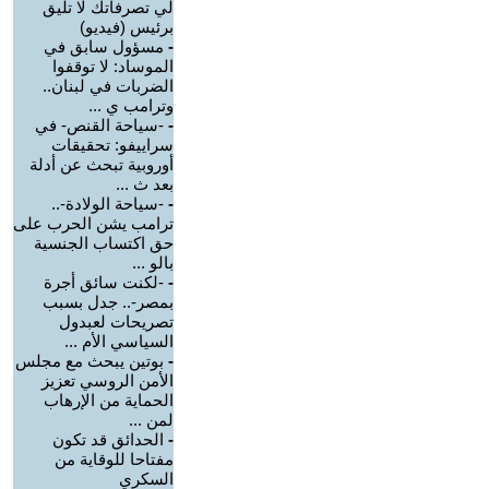
لي تصرفاتك لا تليق
برئيس (فيديو)
-
مسؤول سابق في
الموساد: لا توقفوا
الضربات في لبنان..
وترامب ي ...
-
-سياحة القنص- في
سراييفو: تحقيقات
أوروبية تبحث عن أدلة
بعد ث ...
-
-سياحة الولادة-..
ترامب يشن الحرب على
حق اكتساب الجنسية
بالو ...
-
-لكنت سائق أجرة
بمصر-.. جدل بسبب
تصريحات لعبدول
السياسي الأم ...
-
بوتين يبحث مع مجلس
الأمن الروسي تعزيز
الحماية من الإرهاب
لمن ...
-
الحدائق قد تكون
مفتاحا للوقاية من
السكري