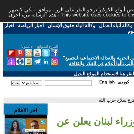
 أنواع الكوكيز نرجو النقر على الزر - موافق - لكي لاتظهر
This website uses cookies to ensure you ge
وكالة أنباء العمال
-
وكالة أنباء حقوق الإنسان
-
اخبار الرياضة
-
اخبار
لوم
التبرع للموقع - ادعمونا
حرية والعدالة الاجتماعية للجميع
"
تى نالها أعلام في الفكر والثقافة
قر هنا لاستخدام الموقع البديل
كوردي
English
لنزع سلاح حزب الله
اخر الافلام
وزراء لبنان يعلن عن