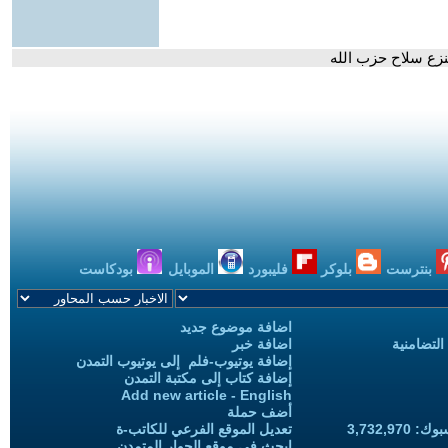
لنزع سلاح حزب الله
بنترست
بلوكر
فليبورد
الموبايل
بودكاست
اضافة موضوع جديد
التضامنية
اضافة خبر
إضافة يوتيوب-فلم إلى يوتيوب التمدن
إضافة كتاب إلى مكتبة التمدن
Add new article - English
أضف حملة
3,732,97
تعديل الموقع الفرعي للكاتب-ة
ابحث في موقع الحوار المتمدن