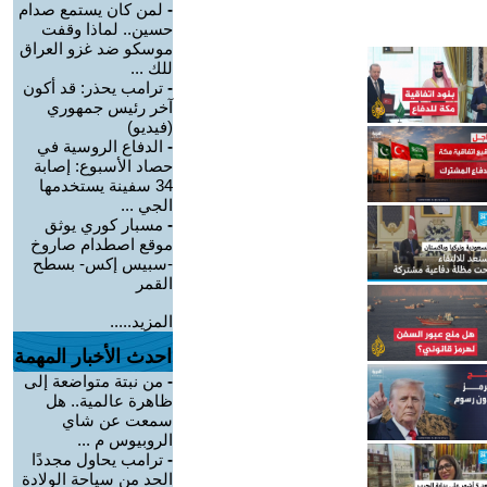
-
لمن كان يستمع صدام
حسين.. لماذا وقفت
موسكو ضد غزو العراق
للك ...
-
ترامب يحذر: قد أكون
آخر رئيس جمهوري
(فيديو)
-
الدفاع الروسية في
حصاد الأسبوع: إصابة
34 سفينة يستخدمها
الجي ...
-
مسبار كوري يوثق
موقع اصطدام صاروخ
-سبيس إكس- بسطح
القمر
المزيد.....
احدث الأخبار المهمة
-
من نبتة متواضعة إلى
ظاهرة عالمية.. هل
سمعت عن شاي
الروبيوس م ...
-
ترامب يحاول مجددًا
الحد من سياحة الولادة