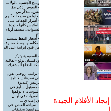
ومنح الجنسية بالولا ...
-
البعوض أذكى ممّا
تظن.. يتذكّر من
يحاولون ضربه لتجنّبهم
-
أسرار الحفاظ على
الملابس كأنها جديدة
لسنوات.. منسقة أزياء
تج ...
-
أسعار النفط تتمسك
بمكاسبها وسط مخاوف
من قيود إيرانية على الم
...
-
السعودية وتركيا
وباكستان توقع -اتفاقية
مكة للدفاع المشترك-..
...
-
ترامب: زوجتي تقول
لي تصرفاتك لا تليق
برئيس (فيديو)
-
مسؤول سابق في
الموساد: لا توقفوا
الضربات في لبنان..
جاد الأفلام الجيدة
وترامب ي ...
-
-سياحة القنص- في
ا
سراييفو: تحقيقات