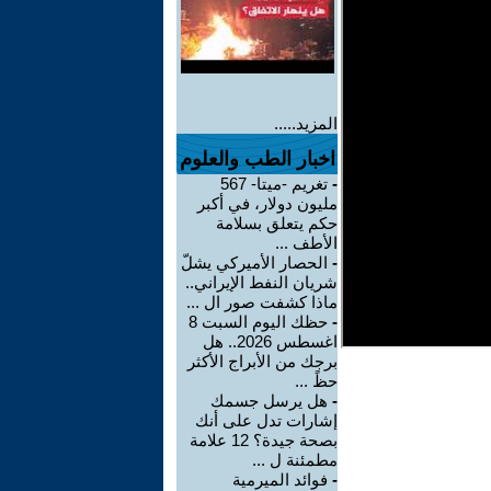
المزيد.....
اخبار الطب والعلوم
-
تغريم -ميتا- 567
مليون دولار، في أكبر
حكم يتعلق بسلامة
الأطف ...
-
الحصار الأميركي يشلّ
شريان النفط الإيراني..
ماذا كشفت صور ال ...
-
حظك اليوم السبت 8
اغسطس 2026.. هل
برجك من الأبراج الأكثر
حظً ...
-
هل يرسل جسمك
إشارات تدل على أنك
بصحة جيدة؟ 12 علامة
مطمئنة ل ...
-
فوائد الميرمية