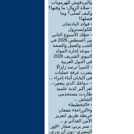
والبردقوش للهرمونات
-
صلاة الزوال: ما وقتها؟
وكيف تُصلّى؟ وما
فضلها؟
-
فوائد الباذنجان
للكوليسترول
-
حظك الأسبوع الثاني
من أغسطس 2026 في
الحب والعمل والصحة
-
موعد إجازة المولد
النبوي الشريف 2026
في الدول العربية
-
كاميرا ترصد زلزالًا
يضرب غرفة عمليات
في اليابان أثناء إجراء ...
-
-دماغك الذي يتعفن-..
لغز أكبر كذبة علمية
طاردت مستخدمي
الشاش ...
-
«التخطيط»
و«الزراعة» تضعان
خريطة طريق لتعزيز
الأمن الغذائي و ...
-
نسر يربي صغار -الإوز
المصري- دون أن يدري..