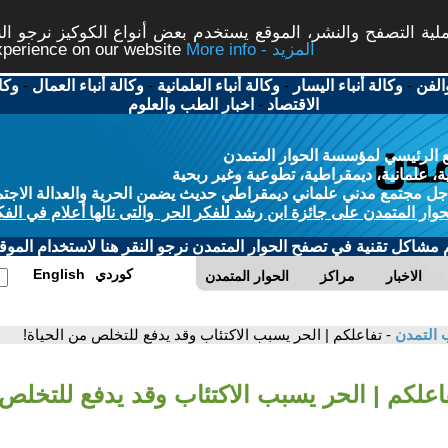
ة التصفح والنشر، الموقع يستخدم بعض أنواع الكوكيز نرجو النق
More info - المزيد
experience on our website
الفن
-
وكالة أنباء اليسار
-
وكالة أنباء العلمانية
-
وكالة أنباء العمال
-
وكا
الاقتصاد
-
اخبار الطب والعلوم
 الرئيسي لمؤسسة الحوار المتمدن
، علمانية، ديمقراطية، تطوعية وغير ربحية
ل مجتمع مدني علماني ديمقراطي حديث يضمن الحرية والعدالة الاجتم
حوار المتمدن على جائزة ابن رشد للفكر الحر والتى نالها أعلام في الفك
م مشاكل تقنية في تصفح الحوار المتمدن نرجو النقر هنا لاستخدام الموقع
كوردي
English
الاخبار
مراكز
الحوار المتمدن
 التمدن
- تفاعلكم | الحر يسبب الاكتئاب وقد يدفع للتخلص من الحياة!
فاعلكم | الحر يسبب الاكتئاب وقد يدفع للتخلص 