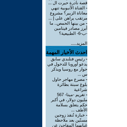
قصة نادرة حيرت ال ...
-
القناة الأنبوبية تنهي
معاناة الزبير؟ مشروع
مرتقب يراهن على إ ...
-
من بينها الحمص.. ما
أبرز مصادر فيتامين
-ب-6- الطبيعية؟
المزيد.....
احدث الأخبار المهمة
-
رئيس فنلندي سابق
يدعو أوروبا للدخول في
حوار مع روسيا ويذكر
س ...
-
مصرع مهاجر حاول
بلوغ سبتة بطائرة
شراعية
-
تغريم -ميتا- 567
مليون دولار، في أكبر
حكم يتعلق بسلامة
الأطف ...
-
خبازة تُنقذ زوجين
مسنّين بعد ملاحظة
غيابهما المفاجئ عن