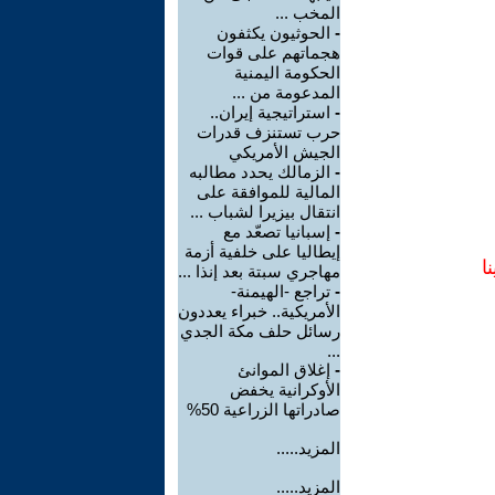
المخب ...
-
الحوثيون يكثفون
هجماتهم على قوات
الحكومة اليمنية
المدعومة من ...
-
استراتيجية إيران..
حرب تستنزف قدرات
الجيش الأمريكي
-
الزمالك يحدد مطالبه
المالية للموافقة على
انتقال بيزيرا لشباب ...
-
إسبانيا تصعّد مع
إيطاليا على خلفية أزمة
ا
مهاجري سبتة بعد إنذا ...
-
تراجع -الهيمنة-
الأمريكية.. خبراء يعددون
رسائل حلف مكة الجدي
...
-
إغلاق الموانئ
الأوكرانية يخفض
صادراتها الزراعية 50%
المزيد.....
المزيد.....