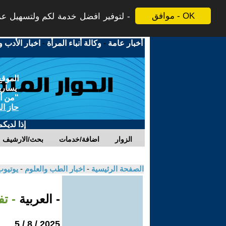
موافق - OK
لتوفير افضل خدمة لكم ولتسهيل عملي
أخبار عامة
-
وكالة أنباء المرأة
-
اخبار الأدب و
الموقع
يسارية
"من أج
حاز ال
إذا لديك
الزوار
اضافة/خدمات
بحث/الارشيف
الصفحة الرئيسية
-
اخبار الطب والعلوم
-
يوتيوب
- العربية
- ت
2025 / 8 / 5