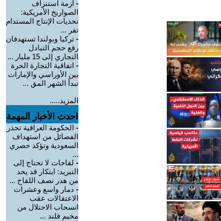
-
أزمة استنزاف
الصواريخ الأمريكية:
تحديات الإنتاج المستدام
تفر ...
-
تركيا وبولندا تستهدفان
رفع حجم التبادل
التجاري إلى 15 مليار ...
-
اتفاقية التجارة الحرة
بين الأوراسي والإمارات
تبدأ الشهر المق ...
المزيد.....
احدث الأخبار المهمة
-
الحكومة العراقية تحذر
الفصائل من استهداف
السعودية وتؤكد حصري
...
-
لقاحات لا تحتاج إلى
التبريد: ابتكار قد يحد
من هدر نصف اللقاح ...
-
دمار واسع وعشرات
الاعتقالات عقب
انسحاب الاحتلال من
مخيم قلند ...