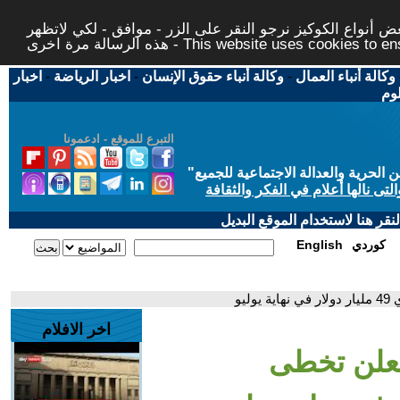
 أنواع الكوكيز نرجو النقر على الزر - موافق - لكي لاتظهر
This website uses cookies to ensure you ge
وكالة أنباء العمال
-
وكالة أنباء حقوق الإنسان
-
اخبار الرياضة
-
اخبار
لوم
التبرع للموقع - ادعمونا
حرية والعدالة الاجتماعية للجميع
"
تى نالها أعلام في الفكر والثقافة
قر هنا لاستخدام الموقع البديل
كوردي
English
يو
اخر الافلام
يعلن تخطى