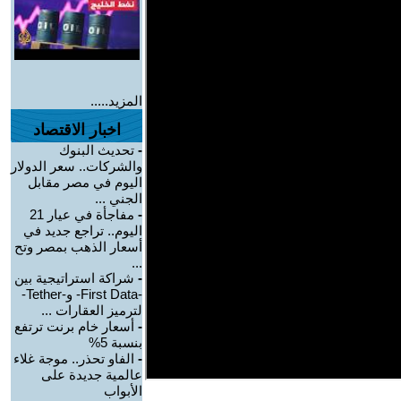
المزيد.....
اخبار الاقتصاد
-
تحديث البنوك
والشركات.. سعر الدولار
اليوم في مصر مقابل
الجني ...
-
مفاجأة في عيار 21
اليوم.. تراجع جديد في
أسعار الذهب بمصر وتح
...
-
شراكة استراتيجية بين
-First Data- و-Tether-
لترميز العقارات ...
-
أسعار خام برنت ترتفع
بنسبة 5%
-
الفاو تحذر.. موجة غلاء
عالمية جديدة على
الأبواب