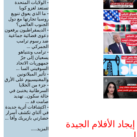
-
الولايات المتحدة
تستعد لغزو كوبا
-
ما الذي يعوق تنويع
روسيا تجارتها مع دول
الجنوب العالمي؟
-
الديمقراطيون يرفعون
دعوى قضائية جماعية
ضد رسوم ترامب
الجمركي ...
-
ترامب ونتنياهو
يسعيان إلى جرّ
جمهوريات الاتحاد
السوفيتي السا ...
-
تأثير الميلاتونين
والمغنيسيوم على الأرق
-
جزء من الخلايا
السرطانية يختبئ في
حالة سكون.. تهديد
صامت قد ...
-
اكتشافات أثرية جديدة
في ألتاي تكشف أسرار
حضارتي بازيريك وأفا ...
جاد الأفلام الجيدة
المزيد.....
ا