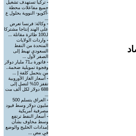
-
تركيا تستهدف تشغيل
جميع مفاعلات محطة
-أكويو- النووية بحلول ع
...
-
وكالة: فرنسا تعرض
على الهند إنتاجا مشتركا
لـ100 طائرة مقاتلة ...
-
واردات الولايات
المتحدة من النفط
اد
السعودي تهبط إلى
الصفر لأول ...
-
فاتورة بـ71 مليار دولار
وفجوة تمويلية ضخمة..
من يتحمل كلفة إ ...
-
أسعار الغاز الأوروبية
تقفز 10% لتصل إلى
688 دولار لكل ألف مت
...
-
العراق يتسلم 500
مليون دولار وسط قيود
مصرفية أمريكية
-
أسعار النفط ترتفع
وسط مخاوف بشأن
إمدادات الخليج والوضع
في مض ...