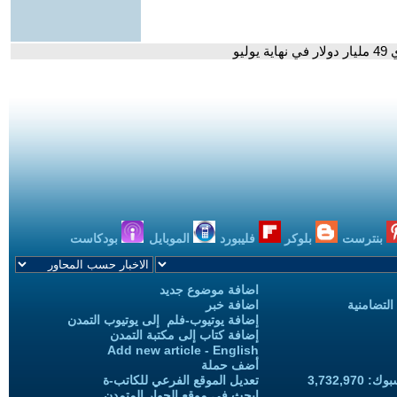
يو
بنترست
بلوكر
فليبورد
الموبايل
بودكاست
اضافة موضوع جديد
التضامنية
اضافة خبر
إضافة يوتيوب-فلم إلى يوتيوب التمدن
إضافة كتاب إلى مكتبة التمدن
Add new article - English
أضف حملة
3,732,97
تعديل الموقع الفرعي للكاتب-ة
ابحث في موقع الحوار المتمدن