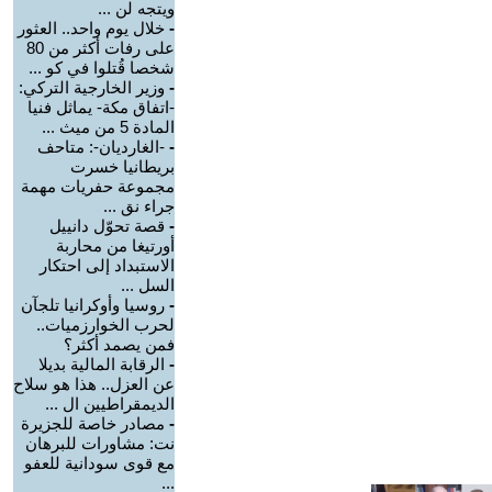
ويتجه لن ...
-
خلال يوم واحد.. العثور
على رفات أكثر من 80
شخصا قُتلوا في كو ...
-
وزير الخارجية التركي:
-اتفاق مكة- يماثل فنيا
المادة 5 من ميث ...
-
-الغارديان-: متاحف
بريطانيا خسرت
مجموعة حفريات مهمة
جراء نق ...
-
قصة تحوّل دانييل
أورتيغا من محاربة
الاستبداد إلى احتكار
السل ...
-
روسيا وأوكرانيا تلجآن
لحرب الخوارزميات..
فمن يصمد أكثر؟
-
الرقابة المالية بديلا
عن العزل.. هذا هو سلاح
الديمقراطيين ال ...
-
مصادر خاصة للجزيرة
نت: مشاورات للبرهان
مع قوى سودانية للعفو
...