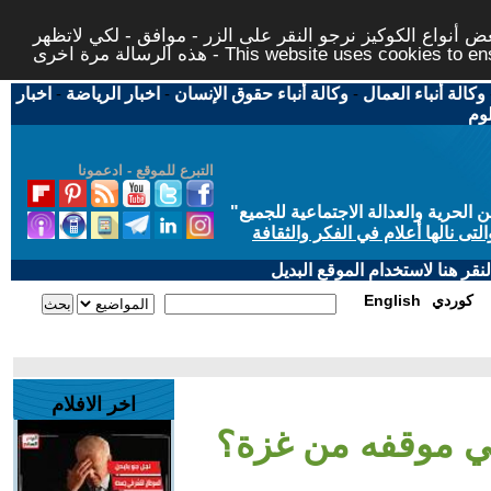
 أنواع الكوكيز نرجو النقر على الزر - موافق - لكي لاتظهر
This website uses cookies to ensure you ge
وكالة أنباء العمال
-
وكالة أنباء حقوق الإنسان
-
اخبار الرياضة
-
اخبار
لوم
التبرع للموقع - ادعمونا
حرية والعدالة الاجتماعية للجميع
"
تى نالها أعلام في الفكر والثقافة
قر هنا لاستخدام الموقع البديل
كوردي
English
اخر الافلام
ربي موقفه من غزة؟