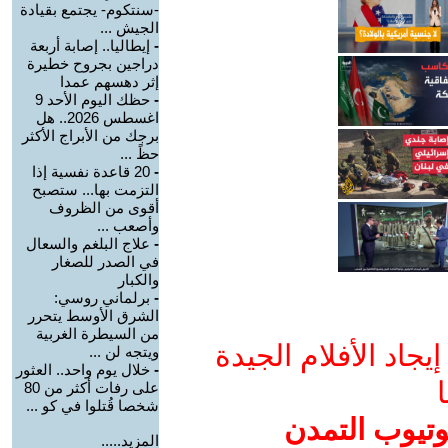
-سنتكوم- يجتمع بقيادة
الجيش ...
-
إيطاليا.. إصابة أربعة
دراجين بجروح خطيرة
إثر دهسهم عمدا
-
حظك اليوم الأحد 9
اغسطس 2026.. هل
برجك من الأبراج الأكثر
حظً ...
-
20 قاعدة نفسية إذا
التزمت بها... ستصبح
أقوى من الظروف
وأصعب ...
-
علاج البلغم والسعال
في الصدر للصغار
والكبار
-
برلماني روسي:
الشرق الأوسط يتحرر
من السيطرة الغربية
جاد الأفلام الجيدة
ويتجه لن ...
-
خلال يوم واحد.. العثور
ا
على رفات أكثر من 80
شخصا قُتلوا في كو ...
وتيوب التمدن
المزيد.....