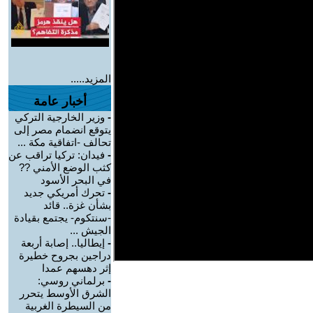
المزيد.....
أخبار عامة
-
وزير الخارجية التركي
يتوقع انضمام مصر إلى
تحالف -اتفاقية مكة ...
-
فيدان: تركيا تراقب عن
كثب الوضع الأمني ??
في البحر الأسود
-
تحرك أمريكي جديد
بشأن غزة.. قائد
-سنتكوم- يجتمع بقيادة
الجيش ...
-
إيطاليا.. إصابة أربعة
دراجين بجروح خطيرة
إثر دهسهم عمدا
-
برلماني روسي:
الشرق الأوسط يتحرر
من السيطرة الغربية