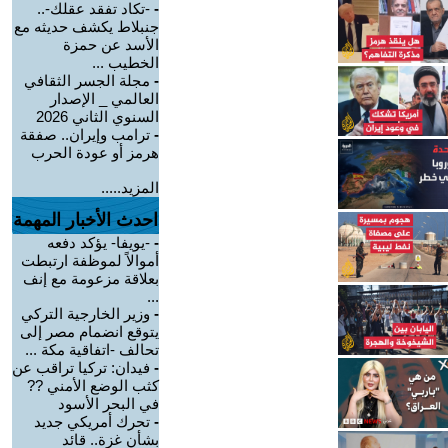
-
-تكاد تفقد عقلك-..
جنبلاط يكشف حديثه مع
الأسد عن حمزة
الخطيب ...
-
مجلة الجسر الثقافي
العالمي _ الإصدار
السنوي الثاني 2026
-
ترامب وإيران.. صفقة
هرمز أو عودة الحرب
المزيد.....
احدث الأخبار المهمة
-
-يويفا- يؤكد دفعه
أموالاً لموظفة ارتبطت
بعلاقة مزعومة مع إنف
...
-
وزير الخارجية التركي
يتوقع انضمام مصر إلى
تحالف -اتفاقية مكة ...
-
فيدان: تركيا تراقب عن
كثب الوضع الأمني ??
في البحر الأسود
-
تحرك أمريكي جديد
بشأن غزة.. قائد