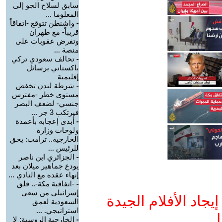
سابق لسلاح الجو إلى
المعلوما ...
-
واشنطن تتوقع -اتفاقاً
قريباً- مع طهران
وتفرض عقوبات على
منصة ...
-
تحالف سعودي تركي
باكستاني برسائل
إقليمية
-
شرطة لندن تخفض
مستوى خطر -مفترس
جنسي- لضعف البصر
فيرتكب 3 جر ...
-
أبدى إعجابه بأعمدة
ولوحات وزارة
الخارجية.. ترامب: يحق
للرئيس ...
-
الجزائري ابن ناصر
يودع جماهير ميلان بعد
إنهاء عقده مع النادي ...
-
-اتفاقية مكة-.. قلق
إسرائيلي من سعي
جاد الأفلام الجيدة
السعودية لعمق
استراتيجي. ...
ا
-
الخارجية الروسية: لا