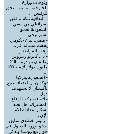
ولوحات وزارة
الخارجية.. ترامب: يحق
للرئيس ...
-
-اتفاقية مكة-.. قلق
إسرائيلي من سعي
السعودية لعمق
استراتيجي. ...
-
مصر.. بيان حكومي
يحسم مسألة أثارت
رعب المواطنين
-
دي كابريو وبيزوس
يطلقان مبادرة بـ200
مليون دولار لإنقاذ 100
...
-
السعودية وتركيا
تؤكدان أن الاتفاقية مع
باكستان لا تستهدف
دول ...
-
اتفاقية مكة للدفاع
المشترك.. هل تعيد
تشكيل معادلة الأمن
الإق ...
-
رئيس فنلندي سابق
يدعو أوروبا للدخول في
حوار مع روسيا ويذكر