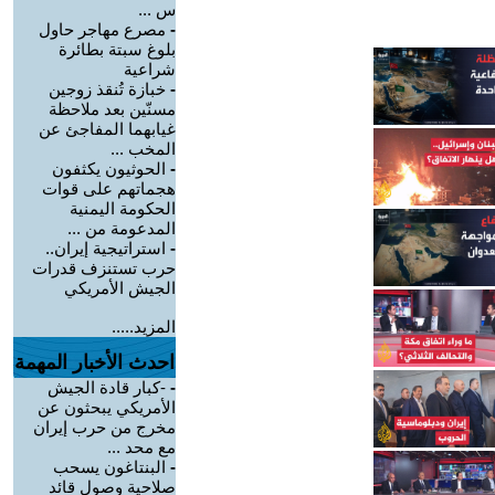
س ...
-
مصرع مهاجر حاول
بلوغ سبتة بطائرة
شراعية
-
خبازة تُنقذ زوجين
مسنّين بعد ملاحظة
غيابهما المفاجئ عن
المخب ...
-
الحوثيون يكثفون
هجماتهم على قوات
الحكومة اليمنية
المدعومة من ...
-
استراتيجية إيران..
حرب تستنزف قدرات
الجيش الأمريكي
المزيد.....
احدث الأخبار المهمة
-
-كبار قادة الجيش
الأمريكي يبحثون عن
مخرج من حرب إيران
مع محد ...
-
البنتاغون يسحب
صلاحية وصول قائد