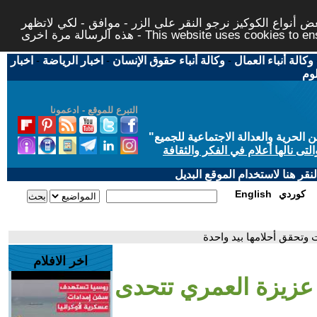
 أنواع الكوكيز نرجو النقر على الزر - موافق - لكي لاتظهر
This website uses cookies to ensure you ge
وكالة أنباء العمال
-
وكالة أنباء حقوق الإنسان
-
اخبار الرياضة
-
اخبار
لوم
التبرع للموقع - ادعمونا
حرية والعدالة الاجتماعية للجميع
"
تى نالها أعلام في الفكر والثقافة
قر هنا لاستخدام الموقع البديل
كوردي
English
 وتحقق أحلامها بيد واحدة
اخر الافلام
 عزيزة العمري تتحدى