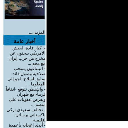
المزيد.....
أخبار عامة
-
-كبار قادة الجيش
الأمريكي يبحثون عن
مخرج من حرب إيران
مع محد ...
-
البنتاغون يسحب
صلاحية وصول قائد
سابق لسلاح الجو إلى
المعلوما ...
-
واشنطن تتوقع -اتفاقاً
قريباً- مع طهران
وتفرض عقوبات على
منصة ...
-
تحالف سعودي تركي
باكستاني برسائل
إقليمية
-
أبدى إعجابه بأعمدة