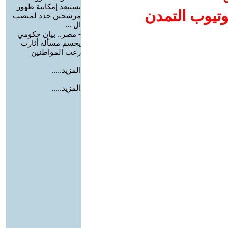
نستبعد إمكانية ظهور
وتيوب التمدن
مرشحين جدد لمنصب
ال ...
-
مصر.. بيان حكومي
يحسم مسألة أثارت
رعب المواطنين
المزيد.....
المزيد.....