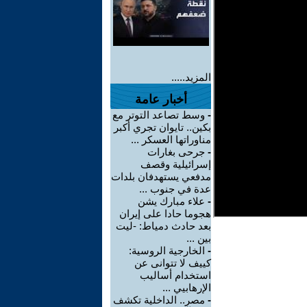
المزيد.....
أخبار عامة
-
وسط تصاعد التوتر مع
بكين.. تايوان تجري أكبر
مناوراتها العسكر ...
-
جرحى بغارات
إسرائيلية وقصف
مدفعي يستهدفان بلدات
عدة في جنوب ...
-
علاء مبارك يشن
هجوما حادا على إيران
بعد حادث دمياط: -ليت
بين ...
-
الخارجية الروسية:
كييف لا تتوانى عن
استخدام أساليب
الإرهابيي ...
-
مصر.. الداخلية تكشف