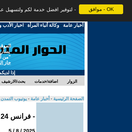
موافق - OK
لتوفير افضل خدمة لكم ولتسهيل عملي
أخبار عامة
-
وكالة أنباء المرأة
-
اخبار الأدب و
الموقع
يسارية
"من أج
حاز ال
إذا لديك
الزوار
اضافة/خدمات
بحث/الارشيف
الصفحة الرئيسية
-
أخبار عامة
-
يوتيوب التمدن
- فرانس 24
2025 / 8 / 5