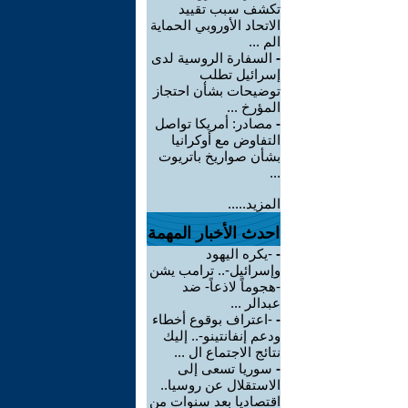
تكشف سبب تقييد
الاتحاد الأوروبي الحماية
الم ...
-
السفارة الروسية لدى
إسرائيل تطلب
توضيحات بشأن احتجاز
المؤرخ ...
-
مصادر: أمريكا تواصل
التفاوض مع أوكرانيا
بشأن صواريخ باتريوت
...
المزيد.....
احدث الأخبار المهمة
-
-يكره اليهود
وإسرائيل-.. ترامب يشن
-هجوماً لاذعاً- ضد
عبدالر ...
-
-اعتراف بوقوع أخطاء
ودعم إنفانتينو-.. إليك
نتائج الاجتماع ال ...
-
سوريا تسعى إلى
الاستقلال عن روسيا..
اقتصاديا بعد سنوات من