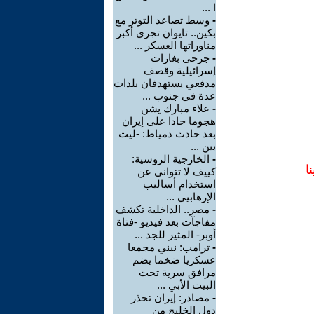
ا ...
-
وسط تصاعد التوتر مع
بكين.. تايوان تجري أكبر
مناوراتها العسكر ...
-
جرحى بغارات
إسرائيلية وقصف
مدفعي يستهدفان بلدات
عدة في جنوب ...
-
علاء مبارك يشن
هجوما حادا على إيران
بعد حادث دمياط: -ليت
بين ...
-
الخارجية الروسية:
ا
كييف لا تتوانى عن
استخدام أساليب
الإرهابيي ...
-
مصر.. الداخلية تكشف
مفاجآت بعد فيديو -فتاة
أوبر- المثير للجد ...
-
ترامب: نبني مجمعا
عسكريا ضخما يضم
مرافق سرية تحت
البيت الأبي ...
-
مصادر: إيران تحذر
دول الخليج من