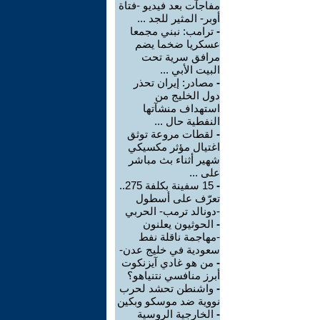
مفاجآت بعد فيديو -فتاة
أوبر- المثير للجد ...
-
ترامب: نبني مجمعا
عسكريا ضخما يضم
مرافق سرية تحت
البيت الأبي ...
-
مصادر: إيران تحذر
دول الخليج من
استهداف منشآتها
النفطية حال ...
-
لقطات مروعة توثق
اغتيال مؤثر مكسيكي
شهير أثناء بث مباشر
على ...
-
15 سفينة بكلفة 275..
تعرّف على أسطول
-دونالد ترمب- الحربي
-
الحوثيون يعلنون
-مهاجمة ناقلة نفط
سعودية في خليج عدن-
-
من هو غادي آيزنكوت
أبرز منافسي نتنياهو؟
-
واشنطن تحشد لحرب
نووية ضد موسكو وبكين
-
الخارجية الروسية