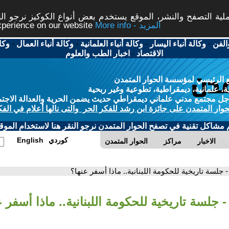
ة التصفح والنشر، الموقع يستخدم بعض أنواع الكوكيز نرجو النق
More info - المزيد
experience on our website
الفن
-
وكالة أنباء اليسار
-
وكالة أنباء العلمانية
-
وكالة أنباء العمال
-
وكا
الاقتصاد
-
اخبار الطب والعلوم
 الرئيسي لمؤسسة الحوار المتمدن
، علمانية، ديمقراطية، تطوعية وغير ربحية
ل مجتمع مدني علماني ديمقراطي حديث يضمن الحرية والعدالة الاجتم
حوار المتمدن على جائزة ابن رشد للفكر الحر والتى نالها أعلام في الفك
م مشاكل تقنية في تصفح الحوار المتمدن نرجو النقر هنا لاستخدام الموقع
كوردي
English
الاخبار
مراكز
الحوار المتمدن
- جلسة تاريخية للحكومة اللبنانية.. ماذا أسفر عنها؟
- جلسة تاريخية للحكومة اللبنانية.. ماذا أسفر ع