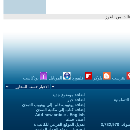
ات من الفوز
بنترست
بلوكر
فليبورد
الموبايل
بودكاست
اضافة موضوع جديد
التضامنية
اضافة خبر
إضافة يوتيوب-فلم إلى يوتيوب التمدن
إضافة كتاب إلى مكتبة التمدن
Add new article - English
أضف حملة
3,732,97
تعديل الموقع الفرعي للكاتب-ة
ابحث في موقع الحوار المتمدن