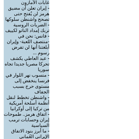
غابات الأمازون
-
إيران تعلن أن مضيق
هرمز لن يٌفتح حتى
تصحح واشنطن سلوكها
-
الضربات الروسية
تربك إمداد الناتو لكييف
-
فانس: نحن في
-منتصف اللعبة- وإيران
أبلغتنا أنها لن تفرض
رسوم ...
-
عبد العاطي يكشف
تحركا مصريا جديدا تجاه
سوريا
-
منسوب نهر اللوار في
فرنسا ينخفض إلى
مستوى حرج بسبب
الجفاف
-
واشنطن تخطط لنقل
أنظمة أسلحة أمريكية
من تركيا إلى أوكرانيا
-
اتفاق هرمز.. طموحات
إيران وحسابات ترمب
السياسية
-
ما أبرز بنود الاتفاق
الإيراني العُماني