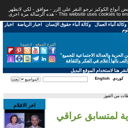
 أنواع الكوكيز نرجو النقر على الزر - موافق - لكي لاتظهر
This website uses cookies to ensure you ge
وكالة أنباء العمال
-
وكالة أنباء حقوق الإنسان
-
اخبار الرياضة
-
اخبار
لوم
التبرع للموقع - ادعمونا
حرية والعدالة الاجتماعية للجميع
"
تى نالها أعلام في الفكر والثقافة
قر هنا لاستخدام الموقع البديل
كوردي
English
ات من الفوز
اخر الافلام
ة لمتسابق عراقي