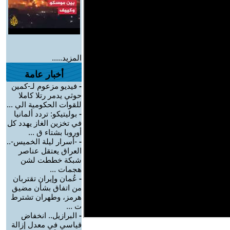
المزيد.....
أخبار عامة
-
فيديو مزعوم لـ-كمين
حوثي يدمر رتلا كاملا
للقوات الحكومية الي ...
-
بوليتيكو: تردد ألمانيا
في تخزين الغاز يهدد كل
أوروبا بشتاء ق ...
-
-أسرار ليلة الخميس-..
العراق يعتقل عناصر
شبكة خططت لشن
هجمات ...
-
عُمان وإيران تقتربان
من اتفاق بشأن مضيق
هرمز، وطهران تشترط
ت ...
-
البرازيل.. انخفاض
قياسي في معدل إزالة