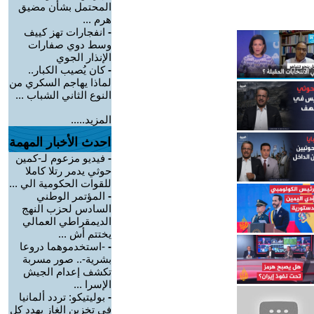
المحتمل بشأن مضيق
هرم ...
-
انفجارات تهز كييف
وسط دوي صفارات
الإنذار الجوي
-
كان يُصيب الكبار..
لماذا يهاجم السكري من
النوع الثاني الشباب ...
المزيد.....
احدث الأخبار المهمة
-
فيديو مزعوم لـ-كمين
حوثي يدمر رتلا كاملا
للقوات الحكومية الي ...
-
المؤتمر الوطني
السادس لحزب النهج
الديمقراطي العمالي
يختتم أش ...
-
-استخدموهما دروعا
بشرية-.. صور مسربة
تكشف إعدام الجيش
الإسرا ...
-
بوليتيكو: تردد ألمانيا
في تخزين الغاز يهدد كل