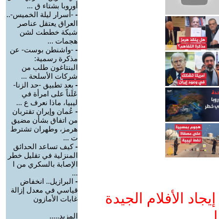
أوروبا بشتاء ق ...
-
-أسرار ليلة الخميس-..
العراق يعتقل عناصر
شبكة خططت لشن
هجمات ...
-
-واشنطن بوست- عن
مذكرة رسمية:
البنتاغون طلب من
شركات الأسلحة ...
-
بعد تطبيق -حد الزنا-
عَلَناً على امرأة في
ليبيا، ماذا نعرف ع ...
-
عُمان وإيران تقتربان
من اتفاق بشأن مضيق
هرمز، وطهران تشترط
ت ...
-
كيف تساعد الحدائق
المنزلية في تقليل خطر
الإصابة بالسكري من ا
...
-
البرازيل.. انخفاض
قياسي في معدل إزالة
جاد الأفلام الجيدة
غابات الأمازون
ا
المزيد.....