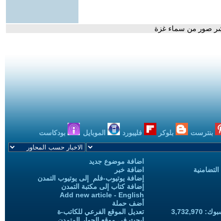
نشر صور من سماء غزة
بنترست
بلوكر
فليبورد
الموبايل
بودكاست
اضافة موضوع جديد
التضامنية
اضافة خبر
إضافة يوتيوب-فلم إلى يوتيوب التمدن
إضافة كتاب إلى مكتبة التمدن
Add new article - English
أضف حملة
3,732,97
تعديل الموقع الفرعي للكاتب-ة
ابحث في موقع الحوار المتمدن