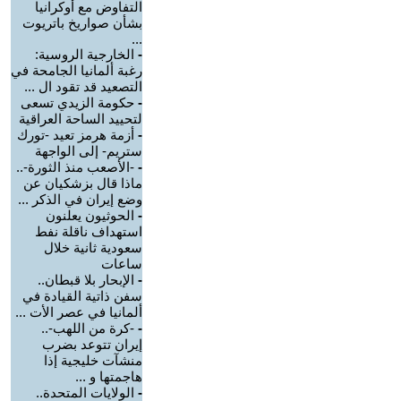
التفاوض مع أوكرانيا
بشأن صواريخ باتريوت
...
-
الخارجية الروسية:
رغبة ألمانيا الجامحة في
التصعيد قد تقود ال ...
-
حكومة الزيدي تسعى
لتحييد الساحة العراقية
-
أزمة هرمز تعيد -تورك
ستريم- إلى الواجهة
-
-الأصعب منذ الثورة-..
ماذا قال بزشكيان عن
وضع إيران في الذكر ...
-
الحوثيون يعلنون
استهداف ناقلة نفط
سعودية ثانية خلال
ساعات
-
الإبحار بلا قبطان..
سفن ذاتية القيادة في
ألمانيا في عصر الأت ...
-
-كرة من اللهب-..
إيران تتوعد بضرب
منشآت خليجية إذا
هاجمتها و ...
-
الولايات المتحدة..