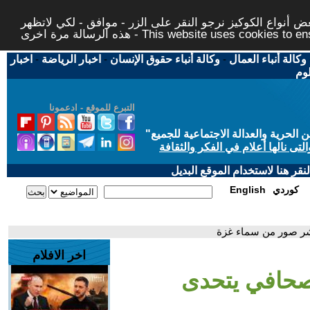
 أنواع الكوكيز نرجو النقر على الزر - موافق - لكي لاتظهر
This website uses cookies to ensure you ge
وكالة أنباء العمال
-
وكالة أنباء حقوق الإنسان
-
اخبار الرياضة
-
اخبار
لوم
التبرع للموقع - ادعمونا
حرية والعدالة الاجتماعية للجميع
"
تى نالها أعلام في الفكر والثقافة
قر هنا لاستخدام الموقع البديل
كوردي
English
نشر صور من سماء غزة
اخر الافلام
 صحافي يتحدى