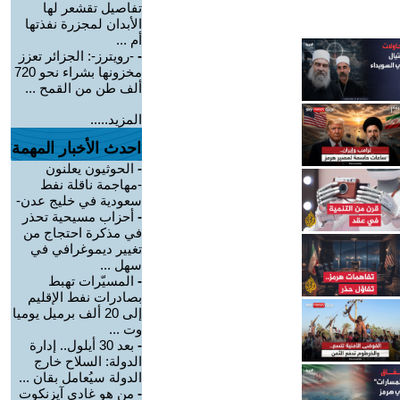
تفاصيل تقشعر لها
الأبدان لمجزرة نفذتها
أم ...
-
-رويترز-: الجزائر تعزز
مخزونها بشراء نحو 720
ألف طن من القمح ...
المزيد.....
احدث الأخبار المهمة
-
الحوثيون يعلنون
-مهاجمة ناقلة نفط
سعودية في خليج عدن-
-
أحزاب مسيحية تحذر
في مذكرة احتجاج من
تغيير ديموغرافي في
سهل ...
-
المسيّرات تهبط
بصادرات نفط الإقليم
إلى 20 ألف برميل يوميا
وت ...
-
بعد 30 أيلول.. إدارة
الدولة: السلاح خارج
الدولة سيُعامل بقان ...
-
من هو غادي آيزنكوت