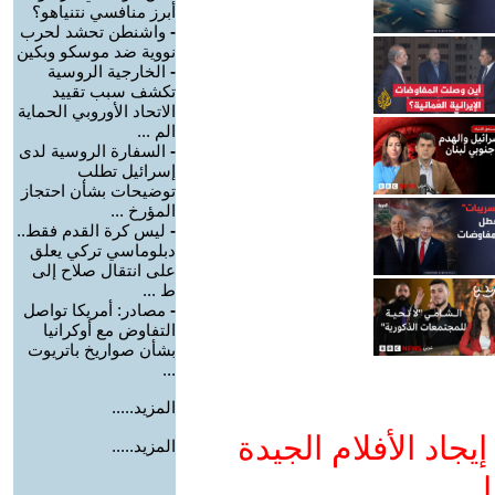
أبرز منافسي نتنياهو؟
-
واشنطن تحشد لحرب
نووية ضد موسكو وبكين
-
الخارجية الروسية
تكشف سبب تقييد
الاتحاد الأوروبي الحماية
الم ...
-
السفارة الروسية لدى
إسرائيل تطلب
توضيحات بشأن احتجاز
المؤرخ ...
-
ليس كرة القدم فقط..
دبلوماسي تركي يعلق
على انتقال صلاح إلى
ط ...
-
مصادر: أمريكا تواصل
التفاوض مع أوكرانيا
بشأن صواريخ باتريوت
...
المزيد.....
جاد الأفلام الجيدة
المزيد.....
ا