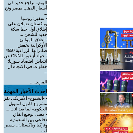
اليوم.. تراجع جديد في
أسعار الذهب بمصر وتح
...
-
سفير: روسيا
وباكستان تعملان على
إطلاق أول خط سكة
حديد للشحن ...
-
إغلاق الموانئ
الأوكرانية يخفض
صادراتها الزراعية 50%
-
جهاد أزعور لـCNN عن
انتعاش اقتصاد سوريا:
خطوات في الاتجاه ال
...
المزيد.....
احدث الأخبار المهمة
-
-الشيوخ- الأمريكي يقر
مشروع قانون لتمويل
الحكومة لما بعد انت ...
-
معنى توقيع اتفاق
دفاعي بين السعودية
وتركيا وباكستان.. سفير
أ ...