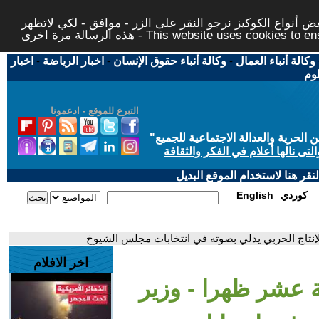
 أنواع الكوكيز نرجو النقر على الزر - موافق - لكي لاتظهر
This website uses cookies to ensure you ge
وكالة أنباء العمال
-
وكالة أنباء حقوق الإنسان
-
اخبار الرياضة
-
اخبار
لوم
التبرع للموقع - ادعمونا
حرية والعدالة الاجتماعية للجميع
"
تى نالها أعلام في الفكر والثقافة
قر هنا لاستخدام الموقع البديل
كوردي
English
 للإنتاج الحربي يدلي بصوته في انتخابات مجلس الشيوخ
اخر الافلام
ية عشر ظهرا - وزير