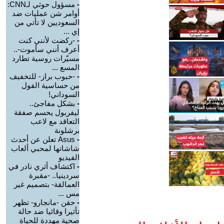
-
مسؤول حوثي لـCNN:
أوامر شن عمليات ضد
السعوديين لا تأتي من
إي ...
-
-ركضت لأنني كنت
أعرف أنني سأموت-..
مسيّرات روسية تطارد
المسع ...
-
-حبوب براز- للتخفيف
من حساسية الفول
السوداني!
-
بشكل مفاجئ..
ليفربول يحسم صفقة
التعاقد مع لاعب
برشلونة
-
Asus تعلن عن أحدث
شاشاتها لمحبي ألعاب
الفيديو
-
اكتشاف أثري نادر في
سردينيا.. -مقبرة
العمالقة- بتصميم غير
مس ...
-
حقن -مانجارو- تظهر
تأثيرا وقائيا ضد حالة
صحية مهددة للحياة