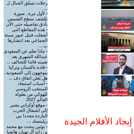
رحلات تسلق الجبال ل
...
-
لأول مرة.. صورة
تكشف سطح الشمس
بأدق تفاصيله حتى الآن
-
هذه المقاطع التي
أشعلت فتيل عبور سبتة
الجماعي بعد انتشارها
ب ...
-
ماذا نعلم عن السعودي
عبدالله الشهري بعد
تعيينه قائدا للتحالف ...
-
قادة باكستان وتركيا
يتوجهون إلى السعودية..
هل يُعلن اتفاق دف ...
-
أسباب استبعاد
المنتخب الروسي
للهوكي من بطولة
العالم 2027
-
موقع أوكراني يشير
إلى اشتعال الحرب
الباردة مجددا بين
جاد الأفلام الجيدة
زيلينسك ...
-
بوتين يبحث مع محمد
ا
بن زايد آل نهيان هاتفيا