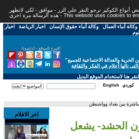
 أنواع الكوكيز نرجو النقر على الزر - موافق - لكي لاتظهر
This website uses cookies to ensure you ge
وكالة أنباء العمال
-
وكالة أنباء حقوق الإنسان
-
اخبار الرياضة
-
اخبار
لوم
التبرع للموقع - ادعمونا
حرية والعدالة الاجتماعية للجميع
"
تى نالها أعلام في الفكر والثقافة
قر هنا لاستخدام الموقع البديل
كوردي
English
باشرة بين بغداد وواشنطن
اخر الافلام
ون الحشد- يشعل