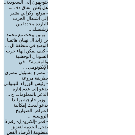
يتوجهون إلى السعودية..
هل يُعلن اتفاق دف ...
-
موقع أوكراني يشير
إلى اشتعال الحرب
الباردة مجددا بين
زيلينسك ...
-
بوتين يبحث مع محمد
بن زايد آل نهيان هاتفيا
الوضع في منطقة ال ...
-
كيف يمكن إنهاء حرب
السودان الوحشية
والمنسية؟ - في
الإيكونومي ...
-
مصرع مسؤول مصري
بطريقة مروعة
-
رئيس الوزراء الليتواني
يدعو إلى عدم إثارة
الذعر بالمعلومات ح ...
-
وزير خارجية بولندا
يدعو لبحث إمكانية
اعتراض الصواريخ
الروسية ...
-
قمر -إلكترو-إل- رقم 5
يدخل الخدمة لتعزيز
منظومة الأرصاد الفض