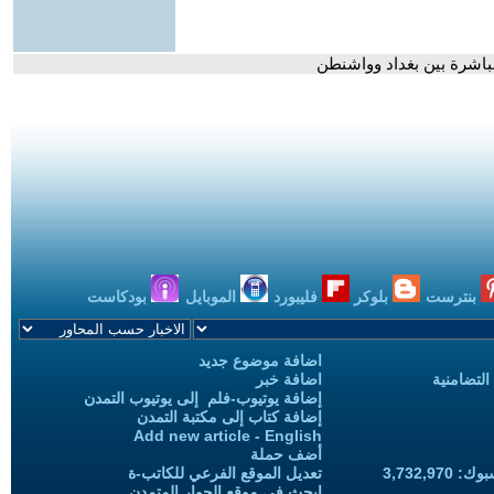
باشرة بين بغداد وواشنطن
بنترست
بلوكر
فليبورد
الموبايل
بودكاست
اضافة موضوع جديد
التضامنية
اضافة خبر
إضافة يوتيوب-فلم إلى يوتيوب التمدن
إضافة كتاب إلى مكتبة التمدن
Add new article - English
أضف حملة
3,732,97
تعديل الموقع الفرعي للكاتب-ة
ابحث في موقع الحوار المتمدن