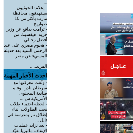
...
-
إعلام: الحوثيون
يستهدفون محافظة
مأرب بأكثر من 10
صواريخ
-
ترامب يدافع عن وزير
حربه: هيغسيث من
أفضل رجالي
-
هجوم مصري على عبد
الرحمن السيد بعد حديثه
المسيء عن مصر
المزيد.....
احدث الأخبار المهمة
-
وثّقت معركتها مع
سرطان نادر.. وفاة
صانعة المحتوى
الأمريكية س ...
-
لحظة احتماء طلاب
تحت الطاولات أثناء
إطلاق نار بمدرسة في
تايل ...
-
بعد تزايد عمليات
الإنقاذ.. ماليزيا تقيّد