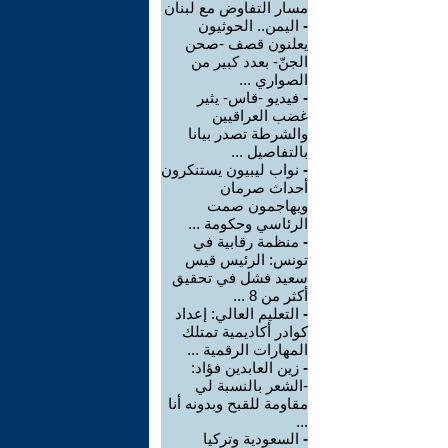
مسار التفاوض مع لبنان
-
اليمن.. الحوثيون
يعلنون قصف -صحن
الجنّ- بعدد كبير من
الصواري ...
-
فيديو -قاس- يثير
غضب العراقيين
والشرطة تصدر بيانا
بالتفاصيل ...
-
نواب ليبيون يستنكرون
أحداث صرمان
ويهاجمون صمت
الرئاسي وحكومة ...
-
منظمة رقابية في
تونس: الرئيس قيس
سعيد فشل في تحقيق
أكثر من 8 ...
-
التعليم العالي: إعداد
كوادر أكاديمية تمتلك
المهارات الرقمية ...
-
زين العابدين فؤاد:
-الشعر بالنسبة لي
مقاومة للقبح وبدونه أنا
...
-
السعودية وتركيا