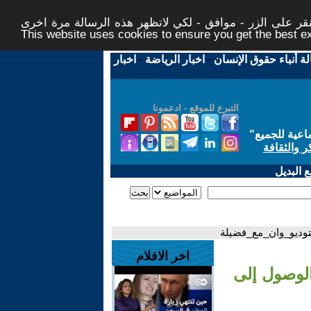
ر على الزر - موافق - لكي لاتظهر هذه الرسالة مرة اخرى -
This website uses cookies to ensure you get the best 
لة أنباء حقوق الإنسان
-
اخبار الرياضة
-
اخبار
التبرع للموقع - ادعمونا
اعية للجميع
"
ر والثقافة
 البديل
وديو_وان_مع_فضيلة
اخر الافلام
لوصول إلى