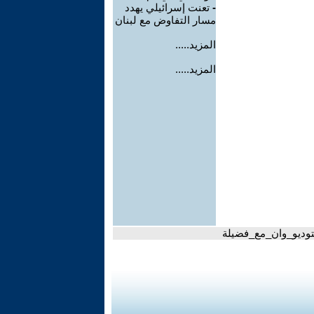
-
تعنت إسرائيلي يهدد
مسار التفاوض مع لبنان
المزيد.....
المزيد.....
وديو_وان_مع_فضيلة