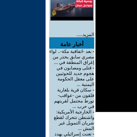
المزيد.....
أخبار عامة
-
بعد -اتفاقية مكة-.. لواء
مصري سابق يحذر من
إغراق المنطقة في ...
-
قتلى ومصابون في
هجوم جديد للحوثيين
على معقل الحكومة
اليمنية ...
-
سكان قرية بلغارية
قلقون من -عواقب-
تورط محتمل لقريتهم
في حرب ...
-
الخارجية الأمريكية:
واشنطن تتحرك لقطع
شريان التمويل غير
المش ...
-
تعنت إسرائيلي يهدد