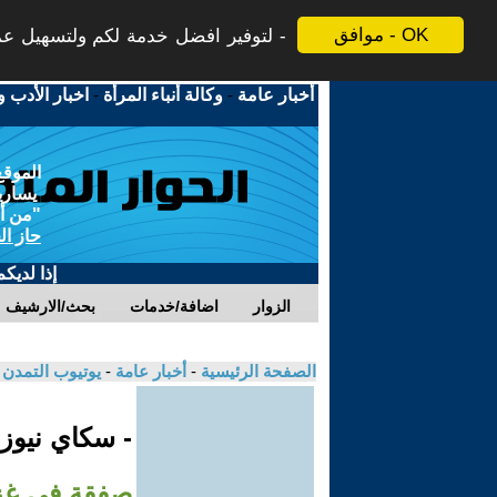
موافق - OK
لتوفير افضل خدمة لكم ولتسهيل عملي
أخبار عامة
-
وكالة أنباء المرأة
-
اخبار الأدب و
الموقع
يسارية
"من أج
حاز ال
إذا لديك
الزوار
اضافة/خدمات
بحث/الارشيف
الصفحة الرئيسية
-
أخبار عامة
-
يوتيوب التمدن
- سكاي نيوز
صفقة في غز