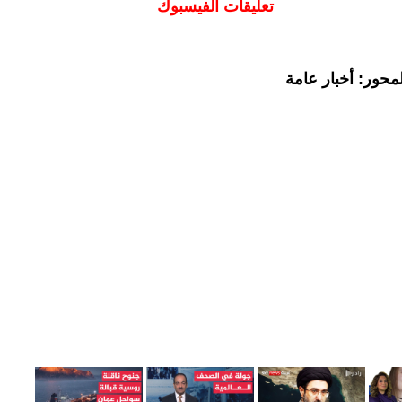
تعليقات الفيسبوك
محور: أخبار عامة