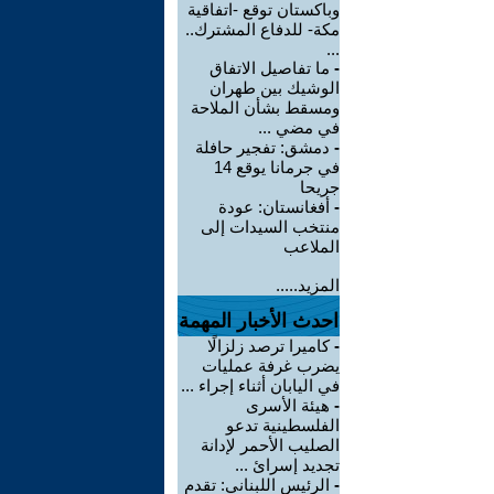
وباكستان توقع -اتفاقية
مكة- للدفاع المشترك..
...
-
ما تفاصيل الاتفاق
الوشيك بين طهران
ومسقط بشأن الملاحة
في مضي ...
-
دمشق: تفجير حافلة
في جرمانا يوقع 14
جريحا
-
أفغانستان: عودة
منتخب السيدات إلى
الملاعب
المزيد.....
احدث الأخبار المهمة
-
كاميرا ترصد زلزالًا
يضرب غرفة عمليات
في اليابان أثناء إجراء ...
-
هيئة الأسرى
الفلسطينية تدعو
الصليب الأحمر لإدانة
تجديد إسرائ ...
-
الرئيس اللبناني: تقدم