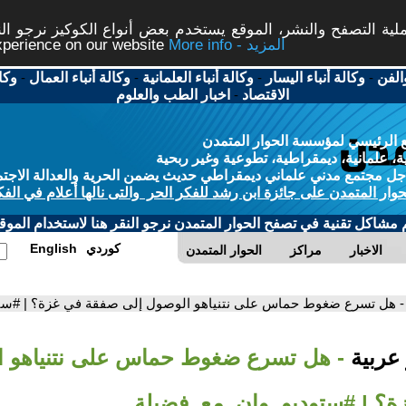
ة التصفح والنشر، الموقع يستخدم بعض أنواع الكوكيز نرجو النق
More info - المزيد
experience on our website
الفن
-
وكالة أنباء اليسار
-
وكالة أنباء العلمانية
-
وكالة أنباء العمال
-
وكا
الاقتصاد
-
اخبار الطب والعلوم
 الرئيسي لمؤسسة الحوار المتمدن
، علمانية، ديمقراطية، تطوعية وغير ربحية
ل مجتمع مدني علماني ديمقراطي حديث يضمن الحرية والعدالة الاجتم
حوار المتمدن على جائزة ابن رشد للفكر الحر والتى نالها أعلام في الفك
م مشاكل تقنية في تصفح الحوار المتمدن نرجو النقر هنا لاستخدام الموقع
كوردي
English
الاخبار
مراكز
الحوار المتمدن
- هل تسرع ضغوط حماس على نتنياهو الوصول إلى صفقة في غزة؟ | #ست
 عربية
- هل تسرع ضغوط حماس على نتنياهو ا
ة؟ | #ستوديو_وان_مع_فضيلة