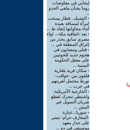
إيجابي في مفاوضات
روما بشأن ملفي الحدو
...
-
التشيك.. قطار يسحب
امرأة لمسافة بعيدة
أثناء محاولتها إنقاذ ط ...
-
بعد -اتفاقية مكة-.. لواء
مصري سابق يحذر من
إغراق المنطقة في ...
-
قتلى ومصابون في
هجوم جديد للحوثيين
على معقل الحكومة
اليمنية ...
-
سكان قرية بلغارية
قلقون من -عواقب-
تورط محتمل لقريتهم
ا
في حرب ...
-
الخارجية الأمريكية:
واشنطن تتحرك لقطع
شريان التمويل غير
المش ...
-
سوريا...عبارة
-المعازف حرام- تنشر
على جدار معهد
موسيقي في دم ...