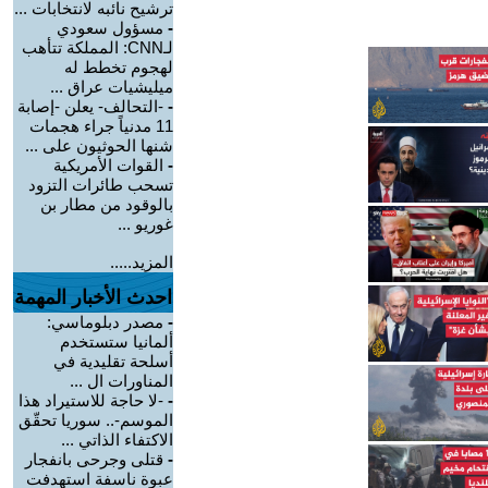
ترشيح نائبه لانتخابات ...
-
مسؤول سعودي
لـCNN: المملكة تتأهب
لهجوم تخطط له
ميليشيات عراق ...
-
-التحالف- يعلن -إصابة
11 مدنياً جراء هجمات
شنها الحوثيون على ...
-
القوات الأمريكية
تسحب طائرات التزود
بالوقود من مطار بن
غوريو ...
المزيد.....
احدث الأخبار المهمة
-
مصدر دبلوماسي:
ألمانيا ستستخدم
أسلحة تقليدية في
المناورات ال ...
-
-لا حاجة للاستيراد هذا
الموسم-.. سوريا تحقّق
الاكتفاء الذاتي ...
-
قتلى وجرحى بانفجار
عبوة ناسفة استهدفت