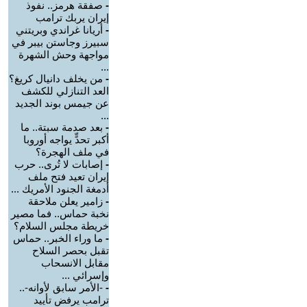
-
صفقة هرمز.. نفوذ
إيران يربك ترامب
-
أريانا غراندي وبريتني
سبيرز وجاستن بيبر في
مواجهة وحش الشهرة
...
-
من يخلف دانيال كريغ؟
العد التنازلي للكشف
عن جيمس بوند الجديد
...
-
بعد صدمة سبتة.. ما
أكبر تحدٍّ يواجه أوروبا
في ملف الهجرة؟
-
إصابات لا تُرى.. حرب
إيران تعيد فتح ملف
أدمغة الجنود الأمريك ...
-
زامير يعلن ملاحقة
نخبة حماس.. فما مصير
خريطة مجلس السلام؟
-
ما وراء الخبر.. حماس
تقبل بحصر السلاح
مقابل الانسحاب
وإسرائي ...
-
-الأمر سابق لأوانه-..
ترامب يرفض تأييد