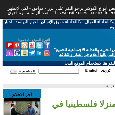
 أنواع الكوكيز نرجو النقر على الزر - موافق - لكي لاتظهر
This website uses cookies to ensure you ge
وكالة أنباء العمال
-
وكالة أنباء حقوق الإنسان
-
اخبار الرياضة
-
اخبار
لوم
التبرع للموقع - ادعمونا
حرية والعدالة الاجتماعية للجميع
"
تى نالها أعلام في الفكر والثقافة
قر هنا لاستخدام الموقع البديل
كوردي
English
غربية
اخر الافلام
منزلا فلسطينيا في