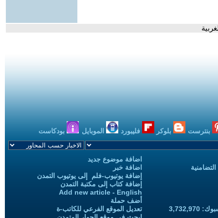
غربية
بنترست
بلوكر
فليبورد
الموبايل
بودكاست
اضافة موضوع جديد
التضامنية
اضافة خبر
إضافة يوتيوب-فلم إلى يوتيوب التمدن
إضافة كتاب إلى مكتبة التمدن
Add new article - English
أضف حملة
3,732,97
تعديل الموقع الفرعي للكاتب-ة
ابحث في موقع الحوار المتمدن