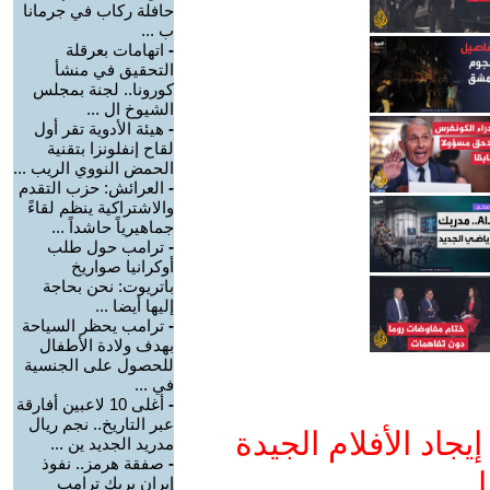
حافلة ركاب في جرمانا
ب ...
-
اتهامات بعرقلة
التحقيق في منشأ
كورونا.. لجنة بمجلس
الشيوخ ال ...
-
هيئة الأدوية تقر أول
لقاح إنفلونزا بتقنية
الحمض النووي الريب ...
-
العرائش: حزب التقدم
والاشتراكية ينظم لقاءً
جماهيرياً حاشداً ...
-
ترامب حول طلب
أوكرانيا صواريخ
باتريوت: نحن بحاجة
إليها أيضا ...
-
ترامب يحظر السياحة
بهدف ولادة الأطفال
للحصول على الجنسية
في ...
-
أغلى 10 لاعبين أفارقة
عبر التاريخ.. نجم ريال
جاد الأفلام الجيدة
مدريد الجديد ين ...
-
صفقة هرمز.. نفوذ
ا
إيران يربك ترامب