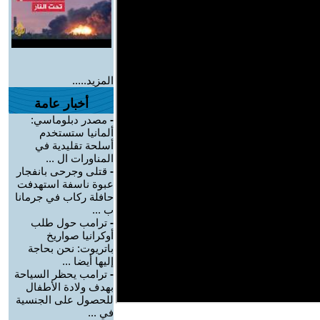
المزيد.....
أخبار عامة
-
مصدر دبلوماسي:
ألمانيا ستستخدم
أسلحة تقليدية في
المناورات ال ...
-
قتلى وجرحى بانفجار
عبوة ناسفة استهدفت
حافلة ركاب في جرمانا
ب ...
-
ترامب حول طلب
أوكرانيا صواريخ
باتريوت: نحن بحاجة
إليها أيضا ...
-
ترامب يحظر السياحة
بهدف ولادة الأطفال
للحصول على الجنسية
في ...