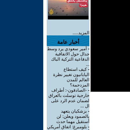
المزيد.....
أخبار عامة
-
أمير سعودي يرد وسط
جدال حول الاتفاقية
الدفاعية التركية الباك
...
-
كيف استطاع
اليابانيون تغيير نظرة
العالم للمدن
المزدحمة؟
-
-الصادقون-: أطراف
خارجية توسلت بالعراق
لضمان عدم الرد على
ال ...
-
بزشكيان يتعهد
بالصمود ويعلن: لن
أستقيل مهما حدث
-
بلومبرغ: اتفاق أمريكي