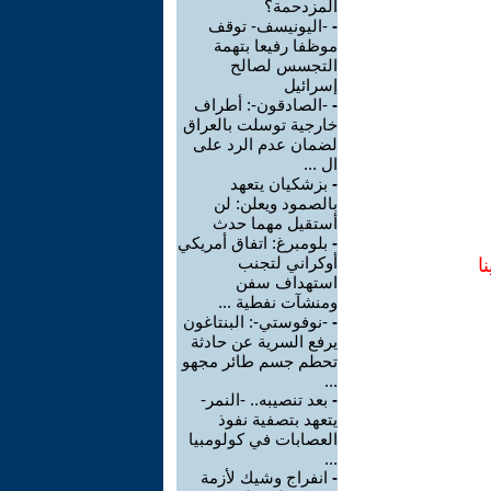
المزدحمة؟
-
-اليونيسف- توقف
موظفا رفيعا بتهمة
التجسس لصالح
إسرائيل
-
-الصادقون-: أطراف
خارجية توسلت بالعراق
لضمان عدم الرد على
ال ...
-
بزشكيان يتعهد
بالصمود ويعلن: لن
أستقيل مهما حدث
-
بلومبرغ: اتفاق أمريكي
أوكراني لتجنب
ا
استهداف سفن
ومنشآت نفطية ...
-
-نوفوستي-: البنتاغون
يرفع السرية عن حادثة
تحطم جسم طائر مجهو
...
-
بعد تنصيبه.. -النمر-
يتعهد بتصفية نفوذ
العصابات في كولومبيا
...
-
انفراج وشيك لأزمة