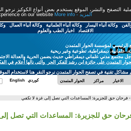
ة التصفح والنشر، الموقع يستخدم بعض أنواع الكوكيز نرجو النق
More info - المزيد
experience on our website
الفن
-
وكالة أنباء اليسار
-
وكالة أنباء العلمانية
-
وكالة أنباء العمال
-
وكا
الاقتصاد
-
اخبار الطب والعلوم
 الرئيسي لمؤسسة الحوار المتمدن
، علمانية، ديمقراطية، تطوعية وغير ربحية
ل مجتمع مدني علماني ديمقراطي حديث يضمن الحرية والعدالة الاجتم
حوار المتمدن على جائزة ابن رشد للفكر الحر والتى نالها أعلام في الفك
م مشاكل تقنية في تصفح الحوار المتمدن نرجو النقر هنا لاستخدام الموقع
كوردي
English
الاخبار
مراكز
الحوار المتمدن
- فرحان حق للجزيرة: المساعدات التي تصل إلى غزة لا تكفي
فرحان حق للجزيرة: المساعدات التي تصل إلى 