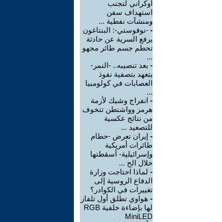
أوكراني لتجنب
استهداف سفن
ومنشآت نفطية ...
-
-نوفوستي-: البنتاغون
يرفع السرية عن حادثة
تحطم جسم طائر مجهو
...
-
بعد تنصيبه.. -النمر-
يتعهد بتصفية نفوذ
العصابات في كولومبيا
...
-
انفراج وشيك لأزمة
هرمز وواشنطن تتخوف
من نتائج عكسية
للتصعيد ...
-
إيران تعرض -حطام
طائرات أمريكية
وإسرائيلية- أسقطتها
خلال الح ...
-
لماذا احتاجت وزارة
الدفاع الروسية إلى
تغييرات في الكوادر؟
-
هواوي تطلق أول تلفاز
لها بإضاءة خلفية RGB
MiniLED