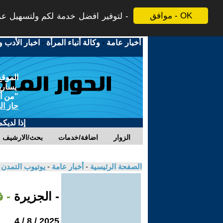
موافق - OK
لتوفير افضل خدمة لكم ولتسهيل عملي
أخبار عامة
-
وكالة أنباء المرأة
-
اخبار الأدب و
الموقع
يسارية
"من أج
حاز ال
إذا لديك
الزوار
اضافة/خدمات
بحث/الارشيف
الصفحة الرئيسية
-
أخبار عامة
-
يوتيوب التمدن
- الجزيرة
- 
2025 / 8 / 4