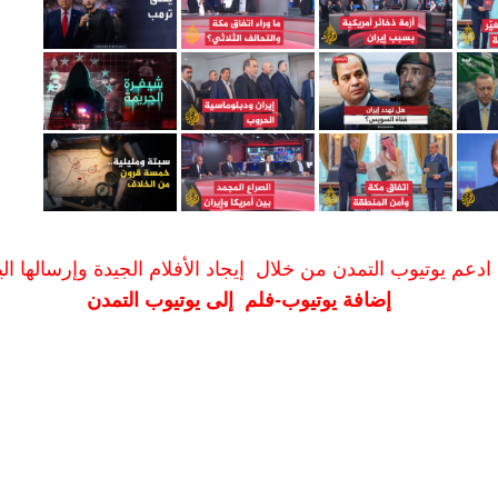
ادعم يوتيوب التمدن من خلال إيجاد الأفلام الجيدة وإرسالها الين
إضافة يوتيوب-فلم إلى يوتيوب التمدن