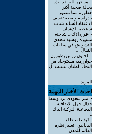
-
أمراض اللثة قد تنذر
بحالة صحية أكثر
خطورة مما نتصور
-
دراسة واسعة تنسف
الاعتقاد السائد بثبات
شخصية الإنسان
-
-فوردالاك-.. شاحنة
مسيرة روسية تتحدى
التشويش في ساحات
القتال ...
-
باحثون روس يطورون
خوارزمية مستوحاة من
النحل الطنان لتثبيت ال
...
المزيد.....
احدث الأخبار المهمة
-
أمير سعودي يرد وسط
جدال حول الاتفاقية
الدفاعية التركية الباك
...
-
كيف استطاع
اليابانيون تغيير نظرة
العالم للمدن