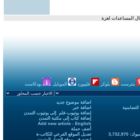
ال المساعدات لغزة
بنترست
بلوكر
فليبورد
الموبايل
بودكاست
اضافة موضوع جديد
التضامنية
اضافة خبر
إضافة يوتيوب-فلم إلى يوتيوب التمدن
إضافة كتاب إلى مكتبة التمدن
Add new article - English
أضف حملة
3,732,97
تعديل الموقع الفرعي للكاتب-ة
ابحث في موقع الحوار المتمدن