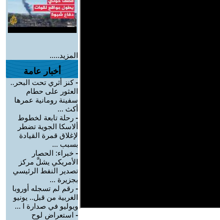
المزيد.....
أخبار عامة
-
كنز أثري تحت البحر..
العثور على حطام
سفينة رومانية عمرها
أكث ...
-
رحلة تابعة لخطوط
ألاسكا الجوية تضطر
لإغلاق قمرة القيادة
بسبب ...
-
خبراء: الحصار
الأمريكي يشلَّ مركز
تصدير النفط الرئيسي
بجزيرة ...
-
رقم لم تسجله أوروبا
الغربية من قبل.. يونيو
ويوليو في صدارة ا ...
-
استعراض لوح