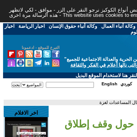
 أنواع الكوكيز نرجو النقر على الزر - موافق - لكي لاتظهر
This website uses cookies to ensure you ge
وكالة أنباء العمال
-
وكالة أنباء حقوق الإنسان
-
اخبار الرياضة
-
اخبار
لوم
التبرع للموقع - ادعمونا
حرية والعدالة الاجتماعية للجميع
"
تى نالها أعلام في الفكر والثقافة
قر هنا لاستخدام الموقع البديل
كوردي
English
ال المساعدات لغزة
اخر الافلام
 حول وقف إطلاق