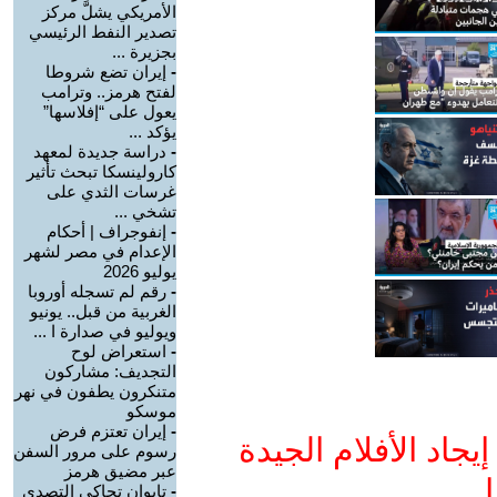
الأمريكي يشلَّ مركز
تصدير النفط الرئيسي
بجزيرة ...
-
إيران تضع شروطا
لفتح هرمز.. وترامب
يعول على “إفلاسها”
يؤكد ...
-
دراسة جديدة لمعهد
كارولينسكا تبحث تأثير
غرسات الثدي على
تشخي ...
-
إنفوجراف | أحكام
الإعدام في مصر لشهر
يوليو 2026
-
رقم لم تسجله أوروبا
الغربية من قبل.. يونيو
ويوليو في صدارة ا ...
-
استعراض لوح
التجديف: مشاركون
متنكرون يطفون في نهر
موسكو
-
إيران تعتزم فرض
جاد الأفلام الجيدة
رسوم على مرور السفن
عبر مضيق هرمز
ا
-
تايوان تحاكي التصدي