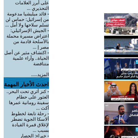
على أبرز العلامات
التحذيري ...
-
قائد ميليشيا مدعومة
من إسرائيل: حماس لن
تسلم سلاحها ولا أمل ...
-
الجيش الإسرائيلي:
اعتراض مسيرة محملة
بالأسلحة قادمة من
مصر إ ...
-
اكتشاف مثير عن أصل
الحياة.. وآراء علمية
متناقضة
المزيد.....
احدث الأخبار المهمة
-
كنز أثري تحت البحر..
العثور على حطام
سفينة رومانية عمرها
أكث ...
-
رحلة تابعة لخطوط
ألاسكا الجوية تضطر
لإغلاق قمرة القيادة
بسبب ...
-
خبراء: الحصار