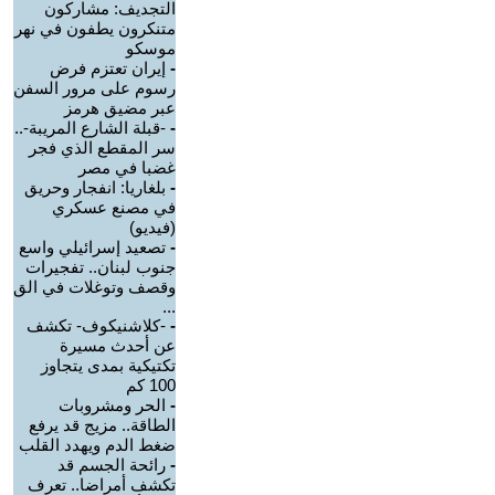
التجديف: مشاركون
متنكرون يطفون في نهر
موسكو
-
إيران تعتزم فرض
رسوم على مرور السفن
عبر مضيق هرمز
-
-قبلة الشارع المريبة-..
سر المقطع الذي فجر
غضبا في مصر
-
بلغاريا: انفجار وحريق
في مصنع عسكري
(فيديو)
-
تصعيد إسرائيلي واسع
جنوب لبنان.. تفجيرات
وقصف وتوغلات في الق
...
-
-كلاشنيكوف- تكشف
عن أحدث مسيرة
تكتيكية بمدى يتجاوز
100 كم
-
الحر ومشروبات
الطاقة.. مزيج قد يرفع
ضغط الدم ويهدد القلب
-
رائحة الجسم قد
تكشف أمراضا.. تعرف