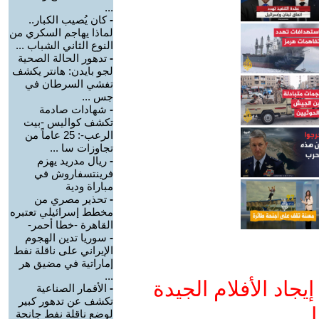
...
-
كان يُصيب الكبار..
لماذا يهاجم السكري من
النوع الثاني الشباب ...
-
تدهور الحالة الصحية
لجو بايدن: هانتر يكشف
تفشي السرطان في
جس ...
-
شهادات صادمة
تكشف كواليس -بيت
الرعب-: 25 عاماً من
تجاوزات سا ...
-
ريال مدريد يهزم
فرينتسفاروش في
مباراة ودية
-
تحذير مصري من
مخطط إسرائيلي تعتبره
القاهرة -خطا أحمر-
-
سوريا تدين الهجوم
الإيراني على ناقلة نفط
إماراتية في مضيق هر
...
جاد الأفلام الجيدة
-
الأقمار الصناعية
تكشف عن تدهور كبير
ا
لوضع ناقلة نفط جانحة