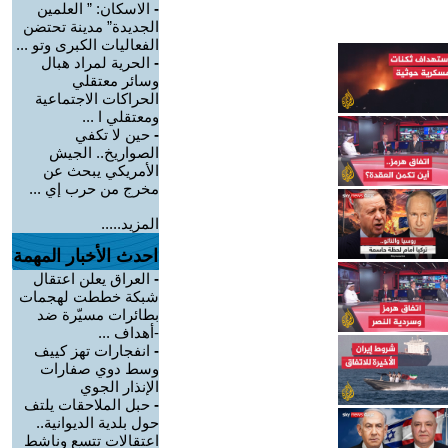
-
الاسكان: ” العلمين
الجديدة” مدينة تحتضن
الفعاليات الكبرى وتو ...
-
الحرية لمراد هبال
وسائر معتقلي
الحراكات الاجتماعية
ومعتقلي ا ...
-
حين لا تكفي
الصواريخ.. الجيش
الأمريكي يبحث عن
مخرج من حرب إي ...
المزيد.....
احدث الأخبار المهمة
-
العراق يعلن اعتقال
شبكة خططت لهجمات
بطائرات مسيّرة ضد
-أهداف ...
-
انفجارات تهز كييف
وسط دوي صفارات
الإنذار الجوي
-
حبل الملاحقات يلتف
حول بلدية الديوانية..
اعتقالات تتسع وناشط