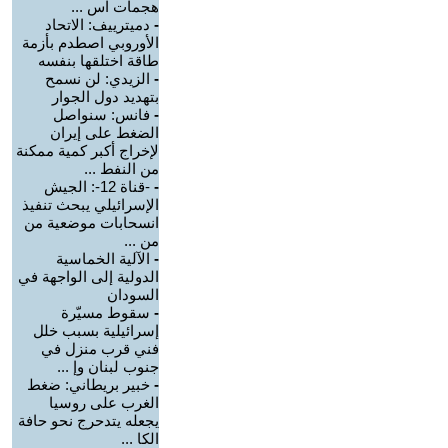
هجمات اس ...
-
دميترييف: الاتحاد
الأوروبي اصطدم بأزمة
طاقة اختلقها بنفسه
-
الزيدي: لن نسمح
بتهديد دول الجوار
-
فانس: سنواصل
الضغط على إيران
لإخراج أكبر كمية ممكنة
من النفط ...
-
-قناة 12-: الجيش
الإسرائيلي يبحث تنفيذ
انسحابات موضعية من
من ...
-
الآلية الخماسية
الدولية إلى الواجهة في
السودان
-
سقوط مسيّرة
إسرائيلية بسبب خلل
فني قرب منزل في
جنوب لبنان وإ ...
-
خبير بريطاني: ضغط
الغرب على روسيا
يجعله يتدحرج نحو حافة
الكا ...