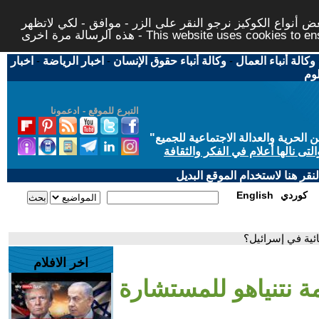
 أنواع الكوكيز نرجو النقر على الزر - موافق - لكي لاتظهر
This website uses cookies to ensure you ge
وكالة أنباء العمال
-
وكالة أنباء حقوق الإنسان
-
اخبار الرياضة
-
اخبار
لوم
التبرع للموقع - ادعمونا
حرية والعدالة الاجتماعية للجميع
"
تى نالها أعلام في الفكر والثقافة
قر هنا لاستخدام الموقع البديل
كوردي
English
ائية في إسرائيل؟
اخر الافلام
مة نتنياهو للمستشارة