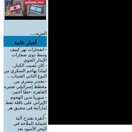
المزيد.....
أخبار عامة
-
انفجارات تهز كييف
وسط دوي صفارات
الإنذار الجوي
-
كان يُصيب الكبار..
لماذا يهاجم السكري من
النوع الثاني الشباب ...
-
تحذير مصري من
مخطط إسرائيلي تعتبره
القاهرة -خطا أحمر-
-
سوريا تدين الهجوم
الإيراني على ناقلة نفط
إماراتية في مضيق هر
...
-
أنقرة تقترح آلية
لحماية الملاحة في
البحر الأسود بعد