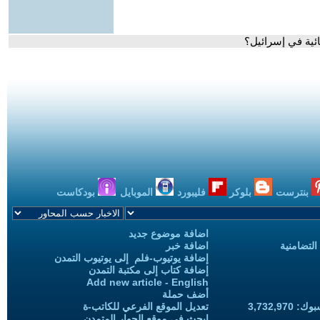
ائية في إسرائيل؟
بنترست
بلوكر
فليبورد
الموبايل
بودكاست
اضافة موضوع جديد
التضامنية
اضافة خبر
إضافة يوتيوب-فلم إلى يوتيوب التمدن
إضافة كتاب إلى مكتبة التمدن
Add new article - English
أضف حملة
3,732,97
تعديل الموقع الفرعي للكاتب-ة
ابحث في موقع الحوار المتمدن