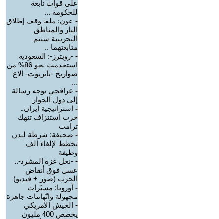
على قوات تابعة
للحكومة ...
-
عون: ملفا وقف إطلاق
النار والمناطق
التجريبية ستتم
متابعتهما ...
-
-رويترز-: السعودية
استخدمت نحو 86% من
صواريخ -باتريوت- الاع
...
-
عراقجي يوجه رسالة
إلى دول الجوار
-
استراتيجية إيران..
حرب استنزاف تنهك
ترامب
-
صحيفة: شرطة لندن
تخطط لإلغاء ألف
وظيفة
-
-نحل غزة المشرد-..
عسل فوق أنقاض
الحرب (صور + فيديو)
-
أوروبا: مسيّرات
مجهولة واتّهامات جاهزة
-
الجيش الأمريكي
يخصص 400 مليون