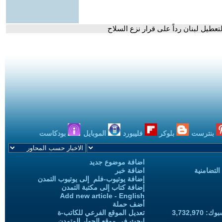
عطيل لبنان رداً على قرار نزع السلاح
بنترست
بلوكر
فليبورد
الموبايل
بودكاست
اضافة موضوع جديد
التضامنية
اضافة خبر
إضافة يوتيوب-فلم إلى يوتيوب التمدن
إضافة كتاب إلى مكتبة التمدن
Add new article - English
أضف حملة
3,732,97
تعديل الموقع الفرعي للكاتب-ة
ابحث في موقع الحوار المتمدن