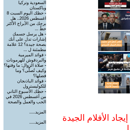
السعودية وتركيا
وباكستان
-
حظك اليوم السبت 8
اغسطس 2026.. هل
برجك من الأبراج الأكثر
حظً ...
-
هل يرسل جسمك
إشارات تدل على أنك
بصحة جيدة؟ 12 علامة
مطمئنة ل ...
-
فوائد الميرمية
والبردقوش للهرمونات
-
صلاة الزوال: ما وقتها؟
وكيف تُصلّى؟ وما
فضلها؟
-
فوائد الباذنجان
للكوليسترول
-
حظك الأسبوع الثاني
من أغسطس 2026 في
الحب والعمل والصحة
المزيد.....
جاد الأفلام الجيدة
المزيد.....
ا