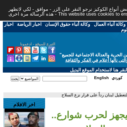
 أنواع الكوكيز نرجو النقر على الزر - موافق - لكي لاتظهر
This website uses cookies to ensure you ge
وكالة أنباء العمال
-
وكالة أنباء حقوق الإنسان
-
اخبار الرياضة
-
اخبار
لوم
التبرع للموقع - ادعمونا
حرية والعدالة الاجتماعية للجميع
"
تى نالها أعلام في الفكر والثقافة
قر هنا لاستخدام الموقع البديل
كوردي
English
عطيل لبنان رداً على قرار نزع السلاح
اخر الافلام
يجهز لحرب شوارع..