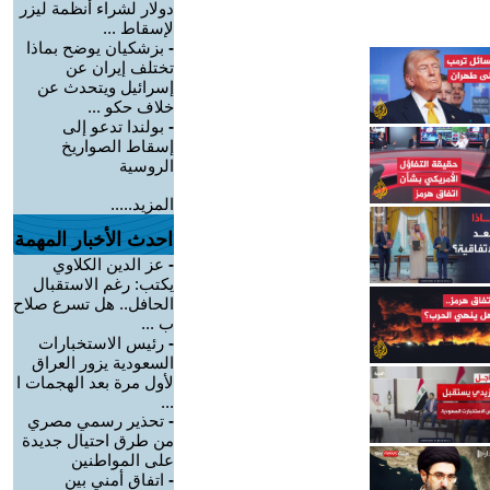
دولار لشراء أنظمة ليزر
لإسقاط ...
-
بزشكيان يوضح بماذا
تختلف إيران عن
إسرائيل ويتحدث عن
خلاف حكو ...
-
بولندا تدعو إلى
إسقاط الصواريخ
الروسية
المزيد.....
احدث الأخبار المهمة
-
عز الدين الكلاوي
يكتب: رغم الاستقبال
الحافل.. هل تسرع صلاح
ب ...
-
رئيس الاستخبارات
السعودية يزور العراق
لأول مرة بعد الهجمات ا
...
-
تحذير رسمي مصري
من طرق احتيال جديدة
على المواطنين
-
اتفاق أمني بين