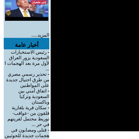
المزيد.....
أخبار عامة
-
رئيس الاستخبارات
السعودية يزور العراق
لأول مرة بعد الهجمات ا
...
-
تحذير رسمي مصري
من طرق احتيال جديدة
على المواطنين
-
اتفاق أمني بين
السعودية وتركيا
وباكستان
-
سكان قرية بلغارية
قلقون من -عواقب-
توريط محتمل لقريتهم
في حر ...
-
قتلى ومصابون في
هجمات جديدة للحوثيين