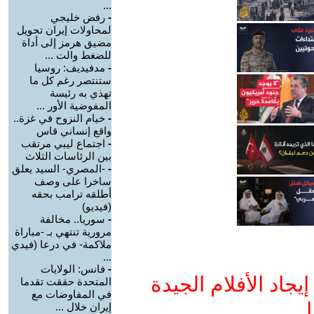
...
-
رفض خليجي
لمحاولات إيران تحويل
مضيق هرمز إلى أداة
للضغط والت ...
-
مدفيديف: روسيا
ستنتصر رغم كل ما
تهذي به رئيسة
المفوضية الأور ...
-
خيام النزوح في غزة..
واقع إنساني قاس
-
اجتماع ليبي مرتقب
بين الرئاسات الثلاث
-
-المصري- السيد يعلق
ساخرا على وصف
أطلقه ترامب بحقه
(فيديو)
-
سوريا.. مخالفة
مرورية تنتهي بـ -مباراة
ملاكمة- في درعا (فيدي
...
-
فانس: الولايات
جاد الأفلام الجيدة
المتحدة حققت تقدما
في المفاوضات مع
ا
إيران خلال ...