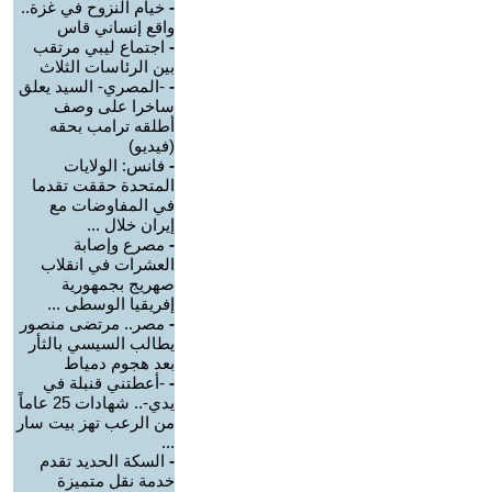
-
خيام النزوح في غزة..
واقع إنساني قاس
-
اجتماع ليبي مرتقب
بين الرئاسات الثلاث
-
-المصري- السيد يعلق
ساخرا على وصف
أطلقه ترامب بحقه
(فيديو)
-
فانس: الولايات
المتحدة حققت تقدما
في المفاوضات مع
إيران خلال ...
-
مصرع وإصابة
العشرات في انقلاب
صهريج بجمهورية
إفريقيا الوسطى ...
-
مصر.. مرتضى منصور
يطالب السيسي بالثأر
بعد هجوم دمياط
-
-أعطتني قنبلة في
يدي-.. شهادات 25 عاماً
من الرعب تهز بيت سار
...
-
السكة الحديد تقدم
خدمة نقل متميزة