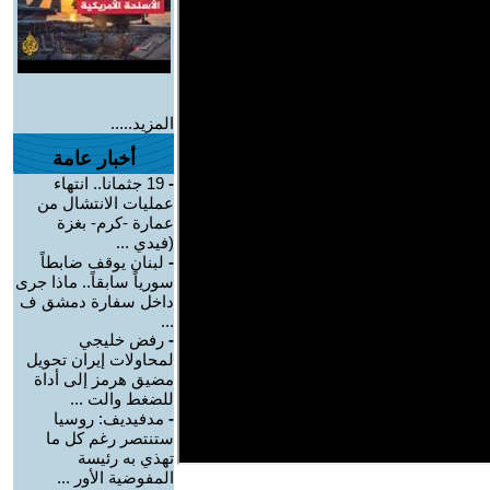
المزيد.....
أخبار عامة
-
19 جثمانا.. انتهاء
عمليات الانتشال من
عمارة -كرم- بغزة
(فيدي ...
-
لبنان يوقف ضابطاً
سورياً سابقاً.. ماذا جرى
داخل سفارة دمشق ف
...
-
رفض خليجي
لمحاولات إيران تحويل
مضيق هرمز إلى أداة
للضغط والت ...
-
مدفيديف: روسيا
ستنتصر رغم كل ما
تهذي به رئيسة
المفوضية الأور ...