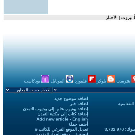
بيروت | الأخبار
بنترست
بلوكر
فليبورد
الموبايل
بودكاست
اضافة موضوع جديد
التضامنية
اضافة خبر
إضافة يوتيوب-فلم إلى يوتيوب التمدن
إضافة كتاب إلى مكتبة التمدن
Add new article - English
أضف حملة
3,732,97
تعديل الموقع الفرعي للكاتب-ة
ابحث في موقع الحوار المتمدن