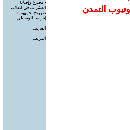
-
مصرع وإصابة
وتيوب التمدن
العشرات في انقلاب
صهريج بجمهورية
إفريقيا الوسطى ...
المزيد.....
المزيد.....