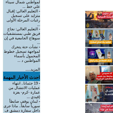
لمواطني شمال سيناء
علي خط ...
-
التعليم العالي: إقبال
متزايد على تسجيل
رغبات المرحلة الأولى
...
-
التعليم العالي: نجاح
فريق طبي بمستشفيات
سوهاج الجامعية في إن
...
-
نشأت حتة يتحرك
لمواجهة تسجيل خطوط
المحمول بأسماء
المواطنين د ...
المزيد.....
احدث الأخبار المهمة
-
19 جثمانا.. انتهاء
عمليات الانتشال من
عمارة -كرم- بغزة
(فيدي ...
-
لبنان يوقف ضابطاً
سورياً سابقاً.. ماذا جرى
داخل سفارة دمشق ف