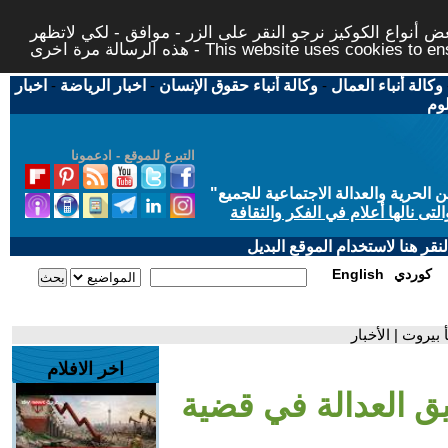
 أنواع الكوكيز نرجو النقر على الزر - موافق - لكي لاتظهر
This website uses cookies to ensure you ge
وكالة أنباء العمال
-
وكالة أنباء حقوق الإنسان
-
اخبار الرياضة
-
اخبار
لوم
التبرع للموقع - ادعمونا
حرية والعدالة الاجتماعية للجميع
"
تى نالها أعلام في الفكر والثقافة
قر هنا لاستخدام الموقع البديل
كوردي
English
بيروت | الأخبار
اخر الافلام
يق العدالة في قضية