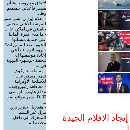
لاتفاق مع روسيا بشأن
مصير قاعدتي حميميم
وط ...
-
إعلام إيراني: نشر صور
للمرشد الأعلى مجتبى
خامنئي في أماكن عا ...
-
ما مدى قدرة ألمانيا
على حماية منشآتها
الحيوية ضد المسيرات؟
-
-روساتوم- تبدأ في
إعادة موظفيها إلى
محطة -بوشهر- النووية
في ...
-
مقاطعة خاركوف..
تدمير مستودعات
للأسلحة الأوكرانية
-
مقاطعة زابوروجيه..
مدفع هاوتزر الروسي -
D-30- يدمر مواقع لقوا
...
-
هنغاريا.. خنزير بري
ينزل عبر السلم
جاد الأفلام الجيدة
المتحرك إلى داخل
محطة الم ...
ا