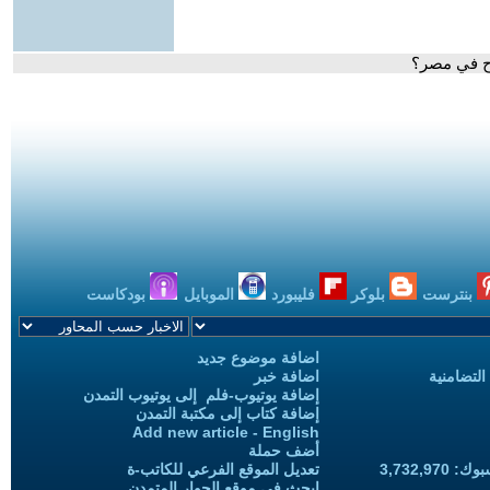
ح في مصر؟
بنترست
بلوكر
فليبورد
الموبايل
بودكاست
اضافة موضوع جديد
التضامنية
اضافة خبر
إضافة يوتيوب-فلم إلى يوتيوب التمدن
إضافة كتاب إلى مكتبة التمدن
Add new article - English
أضف حملة
3,732,97
تعديل الموقع الفرعي للكاتب-ة
ابحث في موقع الحوار المتمدن