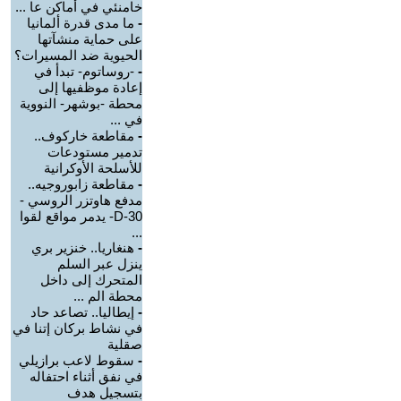
خامنئي في أماكن عا ...
-
ما مدى قدرة ألمانيا
على حماية منشآتها
الحيوية ضد المسيرات؟
-
-روساتوم- تبدأ في
إعادة موظفيها إلى
محطة -بوشهر- النووية
في ...
-
مقاطعة خاركوف..
تدمير مستودعات
للأسلحة الأوكرانية
-
مقاطعة زابوروجيه..
مدفع هاوتزر الروسي -
D-30- يدمر مواقع لقوا
...
-
هنغاريا.. خنزير بري
ينزل عبر السلم
المتحرك إلى داخل
محطة الم ...
-
إيطاليا.. تصاعد حاد
في نشاط بركان إتنا في
صقلية
-
سقوط لاعب برازيلي
في نفق أثناء احتفاله
بتسجيل هدف