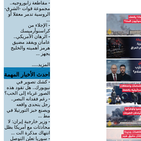
-
مقاطعة زابوروجيه..
مجموعة قوات -الشرق-
الروسية تدمر معقلا أو
...
-
الإجلاء من
كراسنوأرميسك
-
الرهان الأمريكي..
عامان ويفقد مضيق
هرمز أهميته والخليج
يجهز ...
المزيد.....
احدث الأخبار المهمة
-
كشك تصوير في
نيويورك.. هل تقود هذه
الصور غرباء إلى الحب؟
-
رغم فقدانه البصر..
رجل يتحدى واقعه
ويصنع خبز التورتيلا في
مط ...
-
وزير خارجية إيران: لا
محادثات مع أمريكا بظل
انتهاك مذكرة الت ...
-
سوريا تعلن التوصل