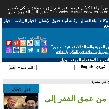
 أنواع الكوكيز نرجو النقر على الزر - موافق - لكي لاتظهر
This website uses cookies to ensure you ge
وكالة أنباء العمال
-
وكالة أنباء حقوق الإنسان
-
اخبار الرياضة
-
اخبار
لوم
التبرع للموقع - ادعمونا
حرية والعدالة الاجتماعية للجميع
"
تى نالها أعلام في الفكر والثقافة
قر هنا لاستخدام الموقع البديل
كوردي
English
ح في مصر؟
اخر الافلام
من عمق الفقر إلى