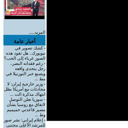
المزيد.....
أخبار عامة
-
كشك تصوير في
نيويورك.. هل تقود هذه
الصور غرباء إلى الحب؟
-
رغم فقدانه البصر..
رجل يتحدى واقعه
ويصنع خبز التورتيلا في
مط ...
-
وزير خارجية إيران: لا
محادثات مع أمريكا بظل
انتهاك مذكرة الت ...
-
سوريا تعلن التوصل
لاتفاق مع روسيا بشأن
مصير قاعدتي حميميم
وط ...
-
إعلام إيراني: نشر صور
للمرشد الأعلى مجتبى