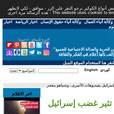
 أنواع الكوكيز نرجو النقر على الزر - موافق - لكي لاتظهر
This website uses cookies to ensure you ge
وكالة أنباء العمال
-
وكالة أنباء حقوق الإنسان
-
اخبار الرياضة
-
اخبار
لوم
التبرع للموقع - ادعمونا
حرية والعدالة الاجتماعية للجميع
"
تى نالها أعلام في الفكر والثقافة
قر هنا لاستخدام الموقع البديل
كوردي
English
سرائيل بفيديوهات الأسرى.. ونتنياهو ينفجر
اخر الافلام
 تثير غضب إسرائيل