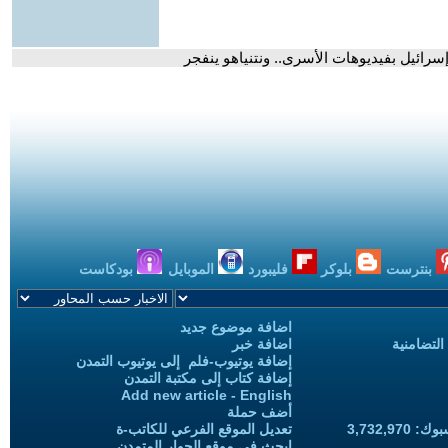
سرائيل بفيديوهات الأسرى.. ونتنياهو ينفجر
بنترست
بلوكر
فليبورد
الموبايل
بودكاست
اضافة موضوع جديد
التضامنية
اضافة خبر
إضافة يوتيوب-فلم إلى يوتيوب التمدن
إضافة كتاب إلى مكتبة التمدن
Add new article - English
أضف حملة
3,732,97
تعديل الموقع الفرعي للكاتب-ة
ابحث في موقع الحوار المتمدن