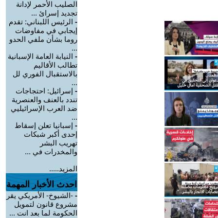
الصليب الأحمر لإدانة
تجديد إسرائ ...
-
الرئيس اللبناني: تقدم
إيجابي في مفاوضات
روما بشأن ملفي الحدو
...
-
النيابة العامة الإسبانية
تطالب الأقاليم
بالاستقبال الفوري لل
...
-
إسرائيل: احتجاجات
تندد بالعنف والعنصرية
ضد العرب الإسرائيليي
...
-
إسبانيا تعلن إسقاط
إحدى أكبر شبكات
تهريب البشر
والمخدرات في ...
المزيد.....
احدث الأخبار المهمة
-
-الشيوخ- الأمريكي يقر
مشروع قانون لتمويل
الحكومة لما بعد انت ...