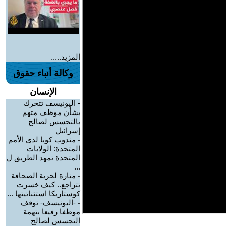
المزيد.....
وكالة أنباء حقوق
الإنسان
-
اليونيسف تتحرك
بشأن موظف متهم
بالتجسس لصالح
إسرائيل
-
مندوب كوبا لدى الأمم
المتحدة: الولايات
المتحدة تمهد الطريق ل
...
-
منارة لحرية الصحافة
تتراجع.. كيف خسرت
كوستاريكا استثنائيتها ...
-
-اليونيسف- توقف
موظفا رفيعا بتهمة
التجسس لصالح