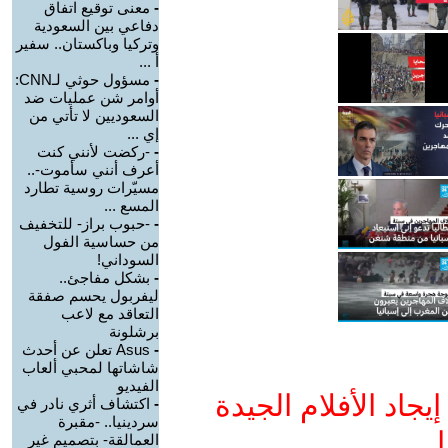
-
معنى توقيع اتفاق
دفاعي بين السعودية
وتركيا وباكستان.. سفير
أ ...
-
مسؤول حوثي لـCNN:
أوامر شن عمليات ضد
السعوديين لا تأتي من
إي ...
-
-ركضت لأنني كنت
أعرف أنني سأموت-..
مسيّرات روسية تطارد
المسع ...
-
-حبوب براز- للتخفيف
من حساسية الفول
السوداني!
-
بشكل مفاجئ..
ليفربول يحسم صفقة
التعاقد مع لاعب
برشلونة
-
Asus تعلن عن أحدث
شاشاتها لمحبي ألعاب
الفيديو
جاد الأفلام الجيدة
-
اكتشاف أثري نادر في
سردينيا.. -مقبرة
ا
العمالقة- بتصميم غير