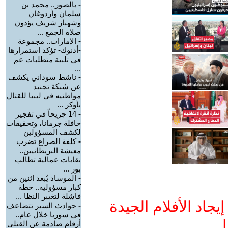
-
بالصور.. محمد بن
سلمان وأردوغان
وشهباز شريف يؤدون
صلاة الجمع ...
-
الإمارات.. مجموعة
-أدنوك- تؤكد استمرارها
في تلبية متطلبات عم
...
-
ناشط سوداني يكشف
عن شبكة تجنيد
مواطنيه في ليبيا للقتال
بأوكر ...
-
14 جريحاً في تفجير
حافلة جرمانا، وتحقيقات
لكشف المسؤولين
-
كلفة الصراع تضرب
معيشة البريطانيين..
نقابات عمالية تطالب
بور ...
-
الموساد يُبعد اثنين من
كبار مسؤوليه.. خطة
فاشلة لتغيير النظا ...
جاد الأفلام الجيدة
-
حوادث السير تتضاعف
في سوريا خلال عام..
ا
أرقام صادمة عن القتلى