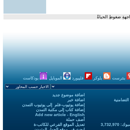
جهةِ ضغوطِ الحياةْ
بنترست
بلوكر
فليبورد
الموبايل
بودكاست
اضافة موضوع جديد
التضامنية
اضافة خبر
إضافة يوتيوب-فلم إلى يوتيوب التمدن
إضافة كتاب إلى مكتبة التمدن
Add new article - English
أضف حملة
3,732,97
تعديل الموقع الفرعي للكاتب-ة
ابحث في موقع الحوار المتمدن