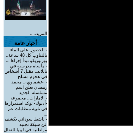
المزيد.....
أخبار عامة
-
الحصول على الماء
بالتناوب كل 48 ساعة..
بورتوريكو تبدأ إجراءا ...
-
مأساة مدرسية في
تايلاند.. مقتل 7 أشخاص
في هجوم مسلح
-
-عشماوي-.. محمد
رمضان يعلن اسم
مسلسله الجديد
-
الإمارات.. مجموعة
-أدنوك- تؤكد استمرارها
في تلبية متطلبات عم
...
-
ناشط سوداني يكشف
عن شبكة تجنيد
مواطنيه في ليبيا للقتال