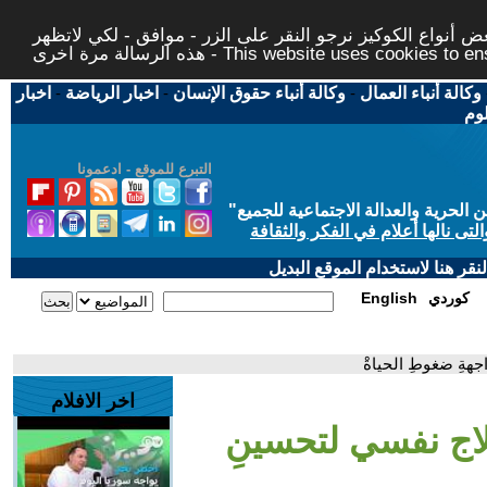
 أنواع الكوكيز نرجو النقر على الزر - موافق - لكي لاتظهر
This website uses cookies to ensure you ge
وكالة أنباء العمال
-
وكالة أنباء حقوق الإنسان
-
اخبار الرياضة
-
اخبار
لوم
التبرع للموقع - ادعمونا
حرية والعدالة الاجتماعية للجميع
"
تى نالها أعلام في الفكر والثقافة
قر هنا لاستخدام الموقع البديل
كوردي
English
جهةِ ضغوطِ الحياةْ
اخر الافلام
لاج نفسي لتحسينِ