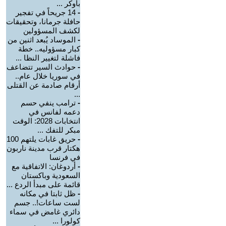
بأوكر ...
-
14 جريحاً في تفجير
حافلة جرمانا، وتحقيقات
لكشف المسؤولين
-
الموساد يُبعد اثنين من
كبار مسؤوليه.. خطة
فاشلة لتغيير النظا ...
-
حوادث السير تتضاعف
في سوريا خلال عام..
أرقام صادمة عن القتلى
...
-
ترامب ينفي حسم
دعمه لفانس في
انتخابات 2028: الوقت
مبكر للتفك ...
-
حريق غابات يلتهم 100
هكتار قرب مدينة ناربون
في فرنسا
-
أردوغان: الاتفاقية مع
السعودية وباكستان
قائمة على مبدأ الردع ...
-
ظل ثابتا في مكانه
لست ساعات!.. جسم
دائري غامض في سماء
كولورا ...