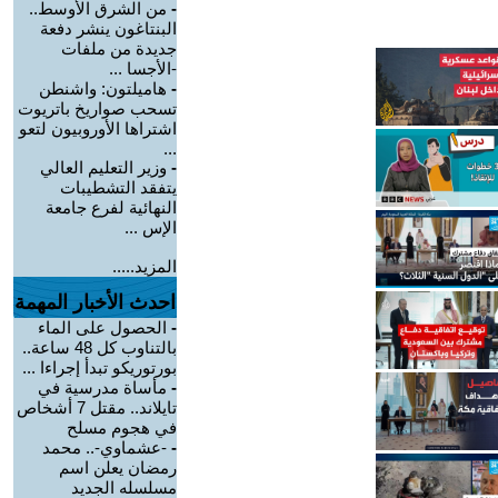
-
من الشرق الأوسط..
البنتاغون ينشر دفعة
جديدة من ملفات
-الأجسا ...
-
هاميلتون: واشنطن
تسحب صواريخ باتريوت
اشتراها الأوروبيون لتعو
...
-
وزير التعليم العالي
يتفقد التشطيبات
النهائية لفرع جامعة
الإس ...
المزيد.....
احدث الأخبار المهمة
-
الحصول على الماء
بالتناوب كل 48 ساعة..
بورتوريكو تبدأ إجراءا ...
-
مأساة مدرسية في
تايلاند.. مقتل 7 أشخاص
في هجوم مسلح
-
-عشماوي-.. محمد
رمضان يعلن اسم
مسلسله الجديد