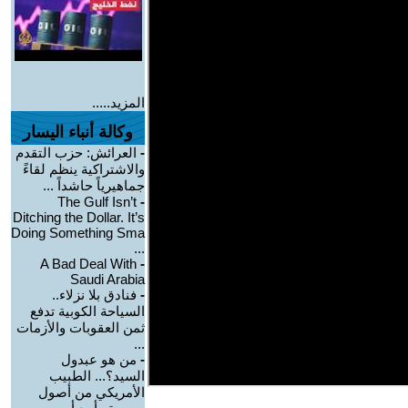
المزيد.....
وكالة أنباء اليسار
-
العرائش: حزب التقدم
والاشتراكية ينظم لقاءً
جماهيرياً حاشداً ...
The Gulf Isn’t
-
Ditching the Dollar. It’s
Doing Something Sma
...
A Bad Deal With
-
Saudi Arabia
-
فنادق بلا نزلاء..
السياحة الكوبية تدفع
ثمن العقوبات والأزمات
...
-
من هو عبدول
السيد؟... الطبيب
الأمريكي من أصول