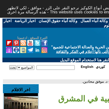
 أنواع الكوكيز نرجو النقر على الزر - موافق - لكي لاتظهر
This website uses cookies to ensure you ge
وكالة أنباء العمال
-
وكالة أنباء حقوق الإنسان
-
اخبار الرياضة
-
اخبار
لوم
التبرع للموقع - ادعمونا
حرية والعدالة الاجتماعية للجميع
"
تى نالها أعلام في الفكر والثقافة
قر هنا لاستخدام الموقع البديل
كوردي
English
 د. موفق محادين.
اخر الافلام
بية في المشرق