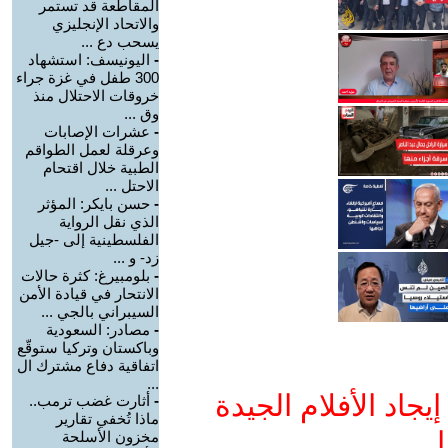
المقاطعة قد تستمر
والاتحاد الإنجليزي
يسحب دع ...
-
اليونيسف: استشهاد
300 طفل في غزة جراء
خروقات الاحتلال منذ
وق ...
-
عشرات الإصابات
وعرقلة لعمل الطواقم
الطبية خلال اقتحام
الاحتل ...
-
حسن بايكر: المؤثر
الذي نقل الرواية
الفلسطينية إلى -جيل
زد- و ...
-
بلومبيرغ: كثرة حالات
الانتحار في قيادة الأمن
السيبراني بالجي ...
-
مصادر: السعودية
وباكستان وتركيا ستوقّع
اتفاقية دفاع مشترك ال
...
جاد الأفلام الجيدة
-
أثارت غضب ترمب..
ماذا تُخفي تقارير
ا
مخزون الأسلحة