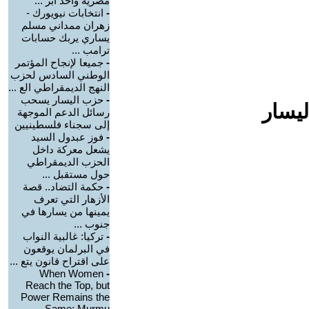
مصرية وأحد أبر ...
-
انتخابات نيويورك -
زهران ممداني مسلم
يساري يربك حسابات
ترامب ...
-
جميعا لإنجاح المؤتمر
الوطني السادس لحزب
النهج الديمقراطي الع ...
-
حزب اليسار يسحب
ليسار
رسائل الدعم الموجهة
إلى سجناء فلسطينيين
-
فوز عبدول السيد
يشعل معركة داخل
الحزب الديمقراطي
حول مستقبل ...
-
حكمة التضاد.. قصة
الأزهار التي تعرف
يمينها من يسارها في
جنوب ...
-
تركيا: غالبية النواب
في البرلمان يوقعون
على اقتراح قانون يتع ...
When Women
-
Reach the Top, but
Power Remains the
Same: Murmu ...