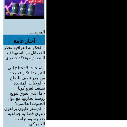
المزيد.....
أخبار عامة
-
الحكومة العراقية تحذر
الفصائل من استهداف
السعودية وتؤكد حصري
...
-
لقاحات لا تحتاج إلى
التبريد: ابتكار قد يحد
من هدر نصف اللقاح ...
-
الولايات المتحدة
تستعد لغزو كوبا
-
ما الذي يعوق تنويع
روسيا تجارتها مع دول
الجنوب العالمي؟
-
الديمقراطيون يرفعون
دعوى قضائية جماعية
ضد رسوم ترامب
الجمركي ...