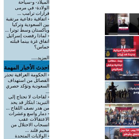
الميلاد- و-سياحة
الولادة- في مرمى
قرارات ترامب ...
-
اتفاقية دفاعية مرتقبة
بين السعودية وتركيا
وباكستان وسط توترا ...
-
لماذا رفضت إسرائيل
اتفاق غزة بينما قبلته
حماس؟
المزيد.....
احدث الأخبار المهمة
-
الحكومة العراقية تحذر
الفصائل من استهداف
السعودية وتؤكد حصري
...
-
لقاحات لا تحتاج إلى
التبريد: ابتكار قد يحد
من هدر نصف اللقاح ...
-
دمار واسع وعشرات
الاعتقالات عقب
انسحاب الاحتلال من
مخيم قلند ...
-
الولايات المتحدة