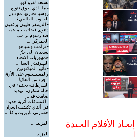
تستعد لغزو كوبا
-
ما الذي يعوق تنويع
روسيا تجارتها مع دول
الجنوب العالمي؟
-
الديمقراطيون يرفعون
دعوى قضائية جماعية
ضد رسوم ترامب
الجمركي ...
-
ترامب ونتنياهو
يسعيان إلى جرّ
جمهوريات الاتحاد
السوفيتي السا ...
-
تأثير الميلاتونين
والمغنيسيوم على الأرق
-
جزء من الخلايا
السرطانية يختبئ في
حالة سكون.. تهديد
صامت قد ...
-
اكتشافات أثرية جديدة
في ألتاي تكشف أسرار
حضارتي بازيريك وأفا ...
جاد الأفلام الجيدة
المزيد.....
ا
المزيد.....