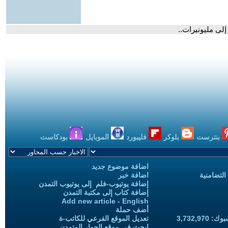
لى مليونيرات..
بنترست
بلوكر
فليبورد
الموبايل
بودكاست
اضافة موضوع جديد
التضامنية
اضافة خبر
إضافة يوتيوب-فلم إلى يوتيوب التمدن
إضافة كتاب إلى مكتبة التمدن
Add new article - English
أضف حملة
3,732,97
تعديل الموقع الفرعي للكاتب-ة
ابحث في موقع الحوار المتمدن