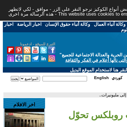
 أنواع الكوكيز نرجو النقر على الزر - موافق - لكي لاتظهر
This website uses cookies to ensure you ge
وكالة أنباء العمال
-
وكالة أنباء حقوق الإنسان
-
اخبار الرياضة
-
اخبار
لوم
التبرع للموقع - ادعمونا
حرية والعدالة الاجتماعية للجميع
"
تى نالها أعلام في الفكر والثقافة
قر هنا لاستخدام الموقع البديل
كوردي
English
لى مليونيرات..
اخر الافلام
 روبلكس تحوّل