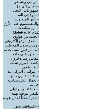
-
ترامب ونتنياهو
يسعيان إلى جرّ
جمهوريات الاتحاد
السوفيتي السا ...
-
تأثير الميلاتونين
والمغنيسيوم على الأرق
-
أبرز مواصفات
MatePad Pro 12
الجديد من هواوي
-
إطلاق موقع إلكتروني
روسي يحول المواطنين
إلى مراقبين للنباتات ...
-
العثور على خاتم
بلقاني عمره قرون
يكشف أسرار شبكة
التجارة في ...
-
البرلمان التركي يبدأ
مناقشة قانون دمج
-العمال الكردستاني-
في ...
-
الادعاء الإسرائيلي
يكتفي بتوجيه تهمة
القتل الخطأ لقاتل عودة
...
-
-المواطنة بحق