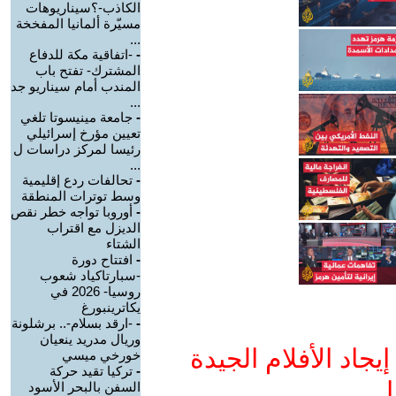
الكاذب-؟سيناريوهات
مسيّرة ألمانيا المفخخة
...
-
-اتفاقية مكة للدفاع
المشترك- تفتح باب
المندب أمام سيناريو جد
...
-
جامعة مينيسوتا تلغي
تعيين مؤرخ إسرائيلي
رئيسا لمركز دراسات ل
...
-
تحالفات ردع إقليمية
وسط توترات المنطقة
-
أوروبا تواجه خطر نقص
الديزل مع اقتراب
الشتاء
-
افتتاح دورة
-سبارتاكياد شعوب
روسيا- 2026 في
يكاترينبورغ
-
-ارقد بسلام-.. برشلونة
وريال مدريد ينعيان
جاد الأفلام الجيدة
خورخي ميسي
-
تركيا تقيد حركة
ا
السفن بالبحر الأسود