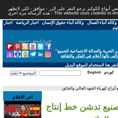
 أنواع الكوكيز نرجو النقر على الزر - موافق - لكي لاتظهر
This website uses cookies to ensure you ge
وكالة أنباء العمال
-
وكالة أنباء حقوق الإنسان
-
اخبار الرياضة
-
اخبار
لوم
التبرع للموقع - ادعمونا
حرية والعدالة الاجتماعية للجميع
"
تى نالها أعلام في الفكر والثقافة
قر هنا لاستخدام الموقع البديل
كوردي
English
 أبراج كهرباء الجهد العالي والفائق
اخر الافلام
لتصنيع تدشن خط إنتاج