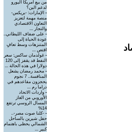
من بيع أمريكا اليورو
لدعم الين؟
-
الإمارات: -بريكس-
منصة مهمة لتعزيز
التعاون الاقتصادي
والتجار ...
-
على ضفاف الليطاني..
عودة الحياة إلى
المتنزهات وسط تعافٍ
اد
اقتص ...
-
غولدمان ساكس: سعر
النفط قد يقفز إلى 120
دولارا في هذه الحالة ...
-
محمد رمضان يشعل
المنافسة.. 7 نجوم
يحجزون مقاعدهم في
دراما رم ...
-
واردات الاتحاد
الأوروبي من الغاز
المسال الروسي ترتفع
14%
-
-كلنا صوت مصر-..
حفل شيرين بالساحل
الشمالي يحظى باهتمام
كبير ...