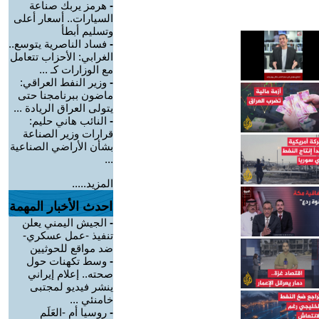
-
هرمز يربك صناعة
السيارات.. أسعار أعلى
وتسليم أبطأ
-
فساد الناصرية يتوسع..
الغرابي: الأحزاب تتعامل
مع الوزارات كـ ...
-
وزير النفط العراقي:
ماضون ببرنامجنا حتى
يتولى العراق الريادة ...
-
النائب هاني حليم:
قرارات وزير الصناعة
بشأن الأراضي الصناعية
...
المزيد.....
احدث الأخبار المهمة
-
الجيش اليمني يعلن
تنفيذ -عمل عسكري-
ضد مواقع للحوثيين
-
وسط تكهنات حول
صحته.. إعلام إيراني
ينشر فيديو لمجتبى
خامنئي ...
-
روسيا أم -العَلَم