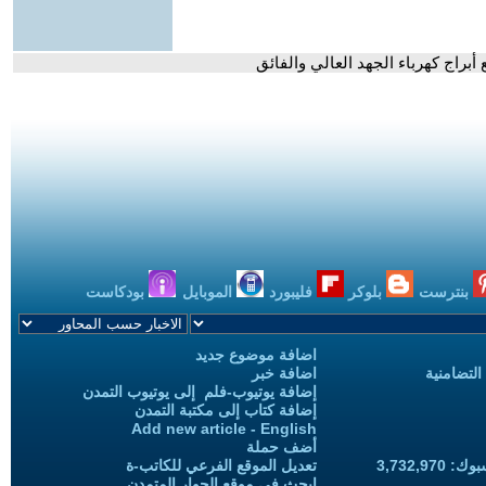
 أبراج كهرباء الجهد العالي والفائق
بنترست
بلوكر
فليبورد
الموبايل
بودكاست
اضافة موضوع جديد
التضامنية
اضافة خبر
إضافة يوتيوب-فلم إلى يوتيوب التمدن
إضافة كتاب إلى مكتبة التمدن
Add new article - English
أضف حملة
3,732,97
تعديل الموقع الفرعي للكاتب-ة
ابحث في موقع الحوار المتمدن