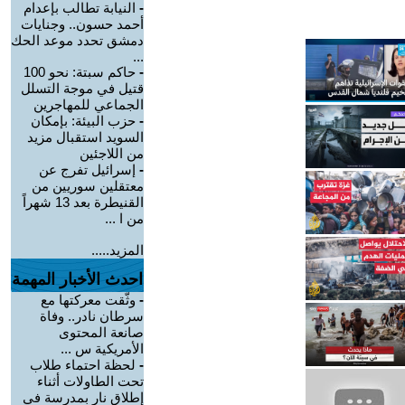
-
النيابة تطالب بإعدام
أحمد حسون.. وجنايات
دمشق تحدد موعد الحك
...
-
حاكم سبتة: نحو 100
قتيل في موجة التسلل
الجماعي للمهاجرين
-
حزب البيئة: بإمكان
السويد استقبال مزيد
من اللاجئين
-
إسرائيل تفرج عن
معتقلين سوريين من
القنيطرة بعد 13 شهراً
من ا ...
المزيد.....
احدث الأخبار المهمة
-
وثّقت معركتها مع
سرطان نادر.. وفاة
صانعة المحتوى
الأمريكية س ...
-
لحظة احتماء طلاب
تحت الطاولات أثناء
إطلاق نار بمدرسة في