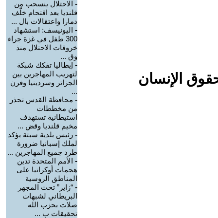
-
الاحتلال ينسحب من
قلنديا بعد اقتحام خلّف
دمارا واعتقالات بال ...
-
اليونيسف: استشهاد
300 طفل في غزة جراء
خروقات الاحتلال منذ
وق ...
-
إيطاليا تفكك شبكة
لتهريب المهاجرين بين
حقوق الإنسان
الجزائر وسردينيا وفرن
...
-
محافظة القدس تحذر
من مخططات
استيطانية تستهدف
مخيم قلنديا وقض ...
-
رئيس بلدية سبتة يؤكد
لملك إسبانيا ضرورة
طرد جميع المهاجرين ...
-
الأمم المتحدة تدين
هجمات أوكرانيا على
المناطق الروسية
-
“زاير” تحت المجهر
البريطاني لشبهات
صلات بحزب الله
تحقيقات ب ...