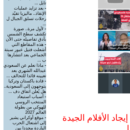
تايل ...
-
بعد تزايد عمليات
الإنقاذ.. ماليزيا تقيّد
رحلات تسلق الجبال ل
...
-
لأول مرة.. صورة
تكشف سطح الشمس
بأدق تفاصيله حتى الآن
-
هذه المقاطع التي
أشعلت فتيل عبور سبتة
الجماعي بعد انتشارها
ب ...
-
ماذا نعلم عن السعودي
عبدالله الشهري بعد
تعيينه قائدا للتحالف ...
-
قادة باكستان وتركيا
يتوجهون إلى السعودية..
هل يُعلن اتفاق دف ...
-
أسباب استبعاد
المنتخب الروسي
للهوكي من بطولة
العالم 2027
جاد الأفلام الجيدة
-
موقع أوكراني يشير
إلى اشتعال الحرب
ا
الباردة مجددا بين