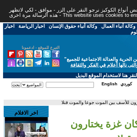
 أنواع الكوكيز نرجو النقر على الزر - موافق - لكي لاتظهر
This website uses cookies to ensure you ge
وكالة أنباء العمال
-
وكالة أنباء حقوق الإنسان
-
اخبار الرياضة
-
اخبار
لوم
التبرع للموقع - ادعمونا
حرية والعدالة الاجتماعية للجميع
"
تى نالها أعلام في الفكر والثقافة
قر هنا لاستخدام الموقع البديل
كوردي
English
ارون للأسف بين الموت جوعا والموت قتلا
اخر الافلام
كان غزة يختارون