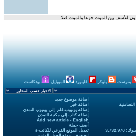
ارون للأسف بين الموت جوعا والموت قتلا
بنترست
بلوكر
فليبورد
الموبايل
بودكاست
اضافة موضوع جديد
التضامنية
اضافة خبر
إضافة يوتيوب-فلم إلى يوتيوب التمدن
إضافة كتاب إلى مكتبة التمدن
Add new article - English
أضف حملة
3,732,97
تعديل الموقع الفرعي للكاتب-ة
ابحث في موقع الحوار المتمدن