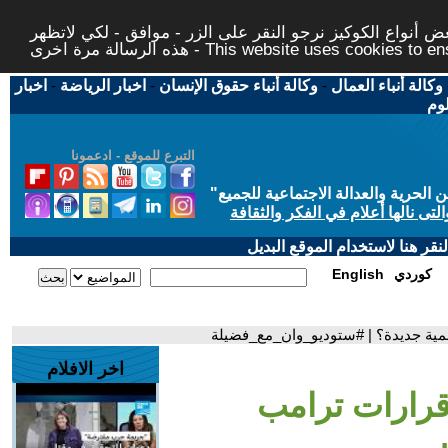
 أنواع الكوكيز نرجو النقر على الزر - موافق - لكي لاتظهر
This website uses cookies to ensure you ge
وكالة أنباء العمال
-
وكالة أنباء حقوق الإنسان
-
اخبار الرياضة
-
اخبار
لوم
التبرع للموقع - ادعمونا
حرية والعدالة الاجتماعية للجميع
"
تى نالها أعلام في الفكر والثقافة
قر هنا لاستخدام الموقع البديل
كوردي
English
لمية جديدة؟ | #ستوديو_وان_مع_فضيلة
اخر الافلام
رارات ترامب