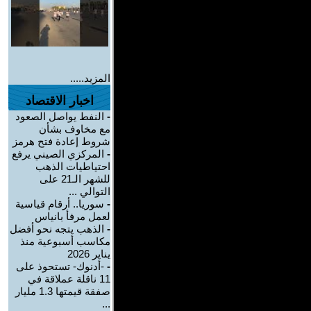
المزيد.....
اخبار الاقتصاد
-
النفط يواصل الصعود
مع مخاوف بشأن
شروط إعادة فتح هرمز
-
المركزي الصيني يرفع
احتياطيات الذهب
للشهر الـ21 على
التوالي ...
-
سوريا.. أرقام قياسية
لعمل مرفأ بانياس
-
الذهب يتجه نحو أفضل
مكاسب أسبوعية منذ
يناير 2026
-
-أدنوك- تستحوذ على
11 ناقلة عملاقة في
صفقة قيمتها 1.3 مليار
...