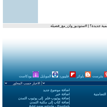
لمية جديدة؟ | #ستوديو_وان_مع_فضيلة
بنترست
بلوكر
فليبورد
الموبايل
بودكاست
اضافة موضوع جديد
التضامنية
اضافة خبر
إضافة يوتيوب-فلم إلى يوتيوب التمدن
إضافة كتاب إلى مكتبة التمدن
Add new article - English