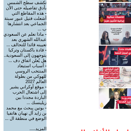
تكشف سطح الشمس
بأدق تفاصيله حتى الآن
-
هذه المقاطع التي
أشعلت فتيل عبور سبتة
الجماعي بعد انتشارها
ب ...
-
ماذا نعلم عن السعودي
عبدالله الشهري بعد
تعيينه قائدا للتحالف ...
-
قادة باكستان وتركيا
يتوجهون إلى السعودية..
هل يُعلن اتفاق دف ...
-
أسباب استبعاد
المنتخب الروسي
للهوكي من بطولة
العالم 2027
-
موقع أوكراني يشير
إلى اشتعال الحرب
الباردة مجددا بين
زيلينسك ...
-
بوتين يبحث مع محمد
بن زايد آل نهيان هاتفيا
الوضع في منطقة ال ...
المزيد.....