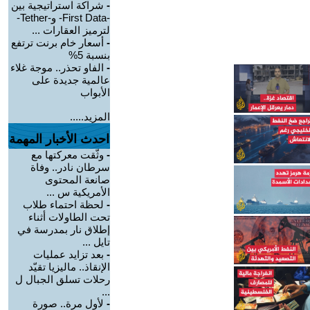
-
شراكة استراتيجية بين
-First Data- و-Tether-
لترميز العقارات ...
-
أسعار خام برنت ترتفع
بنسبة 5%
-
الفاو تحذر.. موجة غلاء
عالمية جديدة على
الأبواب
المزيد.....
احدث الأخبار المهمة
-
وثّقت معركتها مع
سرطان نادر.. وفاة
صانعة المحتوى
الأمريكية س ...
-
لحظة احتماء طلاب
تحت الطاولات أثناء
إطلاق نار بمدرسة في
تايل ...
-
بعد تزايد عمليات
الإنقاذ.. ماليزيا تقيّد
رحلات تسلق الجبال ل
...
-
لأول مرة.. صورة