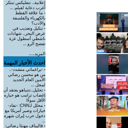
إعلانية.. نتفليكس تبتكر
أغرب دعاية لفيلم ...
-
ما علاقة القطط
بالكهرباء والفلسفة
والأدب؟
-
تنكيل وتعذيب في
عرض البحر.. شهادات
ناشطي أسطول غزة
تفضح الرو ...
المزيد.....
احدث الأخبار المهمة
-
-براغماتي متشدد-..
من هو محسن رضائي
الأمين العام الجديد
لمجل ...
-
تحليل..نتنياهو يعتقد أن
إغضاب ترامب هو خياره
الأقل سوءًا
-
محلل لـCNN: -نفاد-
خيارات وصبر أمريكا مع
دخول حرب إيران شهره
...
-
قاليباف مهنئا رضائي: