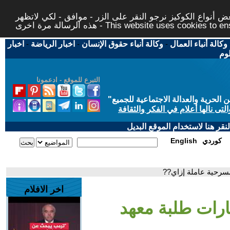
 أنواع الكوكيز نرجو النقر على الزر - موافق - لكي لاتظهر
This website uses cookies to ensure you ge
وكالة أنباء العمال
-
وكالة أنباء حقوق الإنسان
-
اخبار الرياضة
-
اخبار
لوم
التبرع للموقع - ادعمونا
حرية والعدالة الاجتماعية للجميع
"
تى نالها أعلام في الفكر والثقافة
قر هنا لاستخدام الموقع البديل
كوردي
English
سرحية عاملة إزاي??
اخر الافلام
ارات طلبة معهد