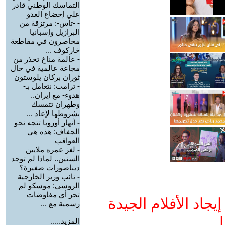
التماسك الوطني قادر
علي إخضاع العدو
-
-تاس-: مرتزقة من
البرازيل وإسبانيا
محاصرون في مقاطعة
خاركوف ...
-
عالمة مناخ تحذر من
مجاعة عالمية في حال
ثوران بركان يلوستون
-
ترامب: نتعامل بـ-
هدوء- مع إيران..
وطهران تتمسك
بشروطها لإعاد ...
-
أنهار أوروبا تتجه نحو
الجفاف: هذه هي
العواقب
-
لغز عمره ملايين
السنين.. لماذا لم توجد
ديناصورات صغيرة؟
-
نائب وزير الخارجية
الروسي: موسكو لم
تجر أي مفاوضات
جاد الأفلام الجيدة
رسمية مع ...
ا
المزيد.....