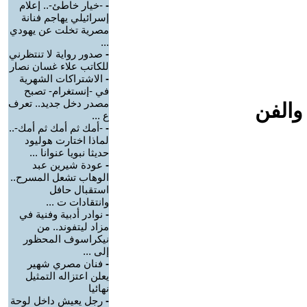
-
-خيار خاطئ-.. إعلام
إسرائيلي يهاجم فنانة
مصرية تخلت عن يهودي
...
-
صدور رواية لا تنتظرني
للكاتب علاء غسان نصار
-
الاشتراكات الشهرية
في -إنستغرام- تصبح
مصدر دخل جديد.. تعرف
والفن
ع ...
-
-أمك ثم أمك ثم أمك-..
لماذا اختارت هوليود
حديثا نبويا عنوانا ...
-
عودة شيرين عبد
الوهاب تشعل المسرح..
استقبال حافل
وانتقادات ت ...
-
نوادر أدبية وفنية في
مزاد ليتفوند.. من
نيكراسوف المحظور
إلى ...
-
فنان مصري شهير
يعلن اعتزاله التمثيل
نهائيا
-
رجل يعيش داخل لوحة