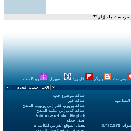
سرحية عاملة إزاي??
بنترست
بلوكر
فليبورد
الموبايل
بودكاست
اضافة موضوع جديد
التضامنية
اضافة خبر
إضافة يوتيوب-فلم إلى يوتيوب التمدن
إضافة كتاب إلى مكتبة التمدن
Add new article - English
أضف حملة
3,732,97
تعديل الموقع الفرعي للكاتب-ة
ابحث في موقع الحوار المتمدن