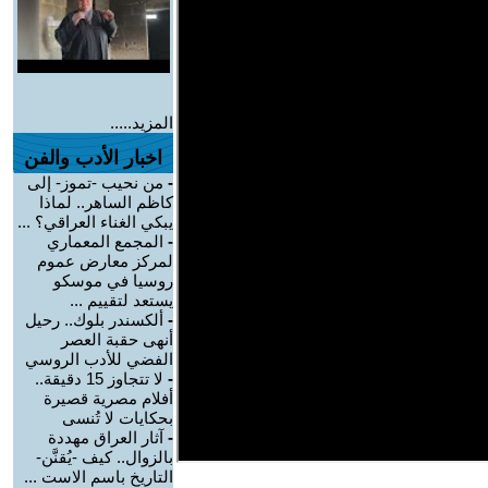
المزيد.....
اخبار الأدب والفن
-
من نحيب -تموز- إلى
كاظم الساهر.. لماذا
يبكي الغناء العراقي؟ ...
-
المجمع المعماري
لمركز معارض عموم
روسيا في موسكو
يستعد لتقييم ...
-
ألكسندر بلوك.. رحيل
أنهى حقبة العصر
الفضي للأدب الروسي
-
لا تتجاوز 15 دقيقة..
أفلام مصرية قصيرة
بحكايات لا تُنسى
-
آثار العراق مهددة
بالزوال.. كيف -يُقنَّن-
التاريخ باسم الاست ...