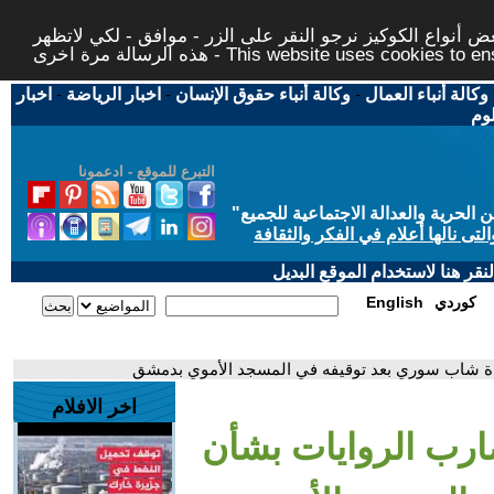
 أنواع الكوكيز نرجو النقر على الزر - موافق - لكي لاتظهر
This website uses cookies to ensure you ge
وكالة أنباء العمال
-
وكالة أنباء حقوق الإنسان
-
اخبار الرياضة
-
اخبار
لوم
التبرع للموقع - ادعمونا
حرية والعدالة الاجتماعية للجميع
"
تى نالها أعلام في الفكر والثقافة
قر هنا لاستخدام الموقع البديل
كوردي
English
فاة شاب سوري بعد توقيفه في المسجد الأموي بدمشق
اخر الافلام
ضارب الروايات بشأن