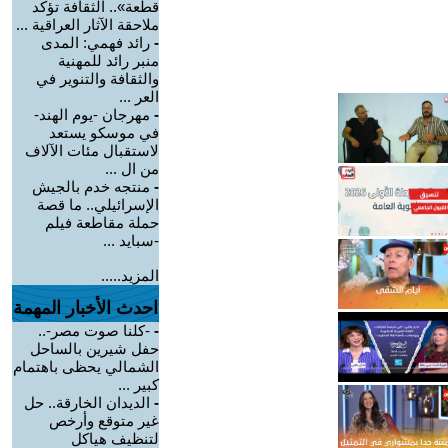
قطعة».. الثقافة تؤكد
ملاحقة الآثار العراقية ...
-
رائد فهمي: المدى
منبر رائد للمهنية
والثقافة والتنوير في
العر ...
-
مهرجان -يوم الهند-
في موسكو يستعد
لاستقبال مئات الآلاف
من ال ...
-
منتجه خدم بالجيش
الإسرائيلي.. ما قصة
حملة مقاطعة فيلم
-سبايد ...
المزيد.....
احدث الأخبار المهمة
-
-كلنا صوت مصر-..
حفل شيرين بالساحل
الشمالي يحظى باهتمام
كبير ...
-
الديدان الخارقة.. حل
غير متوقع وأرخص
لتنظيف هياكل