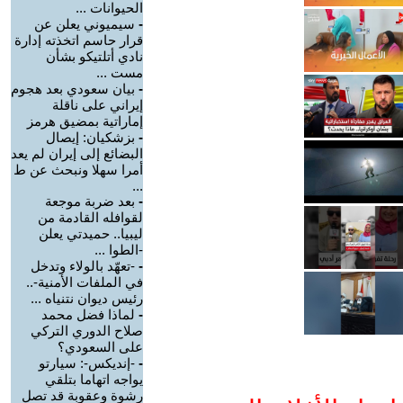
الحيوانات ...
-
سيميوني يعلن عن
قرار حاسم اتخذته إدارة
نادي أتلتيكو بشأن
مست ...
-
بيان سعودي بعد هجوم
إيراني على ناقلة
إماراتية بمضيق هرمز
-
بزشكيان: إيصال
البضائع إلى إيران لم يعد
أمرا سهلا ونبحث عن ط
...
-
بعد ضربة موجعة
لقوافله القادمة من
ليبيا.. حميدتي يعلن
-الطوا ...
-
-تعهّد بالولاء وتدخل
في الملفات الأمنية-..
رئيس ديوان نتنياه ...
-
لماذا فضل محمد
صلاح الدوري التركي
على السعودي؟
-
-إنديكس-: سيارتو
يواجه اتهاما بتلقي
رشوة وعقوبة قد تصل