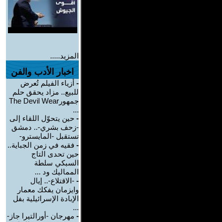
المزيد.....
اخبار الأدب والفن
-
أزياء الفيلم تُعرض
للبيع.. مزاد يحقق حلم
جمهورThe Devil Wear
...
-
حين يتحوّل اللقاء إلى
-زحف بشري-.. دمشق
تستقبل -المايسترو-
-
فقيه في زمن الجباية..
حين تحدى التاج
السبكي سلطة
المماليك ود ...
-
-الاقتلاع-.. إيال
وايزمان يفكك معمار
الإبادة الإسرائيلية بفل
...
-
مهرجان -أورالتيرا جاز-