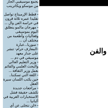
يجمع موسيقيي الجاز
من موسكو ويكاترينب
...
-
قطط الإرميتاج تواصل
تقليدا عمره ثلاثة قرون
في حراسة الفن وال ...
-
مهرجان مالمو ينطلق
اليوم بموسيقى
وفعاليات وأطعمة من
مختلف أن ...
-
سوريا...عبارة
-المعازف حرام- تنشر
والفن
على جدار معهد
موسيقي في دم ...
-
وزير التعليم العالي
والبحث العلمي والقائم
بعمل وزير الثقافة ...
-
اللغة التي تسكننا..
حين يكتب اللسان سيرة
العقل
-
مراجعات جديدة
تكشف حقيقة فشل
الاستخبارات الغربية في
ألبانيا ...
-
«لن نتخلى عن أي