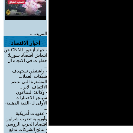
المزيد.....
اخبار الاقتصاد
-
جهاد أزعور لـCNN عن
انتعاش اقتصاد سوريا:
خطوات في الاتجاه ال
...
-
واشنطن تستهدف
شبكات العملات
المشفرة التي تدعم
الالتفاف الإير ...
-
وكالة: البنتاغون
سينجز الاختبارات
الأولى لـ -القبة الذهبية-
...
-
عقوبات أمريكية
وأوروبية تضرب شرايين
اقتصاد الحرب الروسي
-
نتائج الشركات تدفع