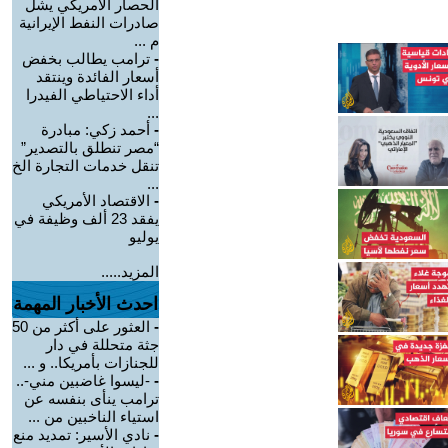
الحصار الأمريكي يشل
صادرات النفط الإيرانية
م ...
-
ترامب يطالب بخفض
أسعار الفائدة وينتقد
أداء الاحتياطي الفيدرا
...
-
أحمد زكي: مبادرة
“مصر تنطلق بالتصدير”
تنقل خدمات التجارة الخ
...
-
الاقتصاد الأمريكي
يفقد 23 ألف وظيفة في
يوليو
المزيد.....
احدث الأخبار المهمة
-
العثور على أكثر من 50
جثة متحللة في دار
للجنازات بأمريكا.. و ...
-
-ليسوا غاضبين مني-..
ترامب ينأى بنفسه عن
استياء الناخبين من ...
-
نادي الأسير: تمديد منع