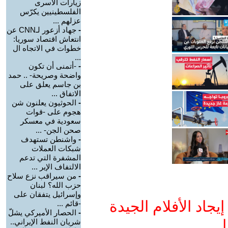
زيارات الأسرى
الفلسطينيين يكرّس
عزلهم ...
-
جهاد أزعور لـCNN عن
انتعاش اقتصاد سوريا:
خطوات في الاتجاه ال
...
-
-أتمنى أن تكون
واضحة وصريحة- .. حمد
بن جاسم يعلق على
الاتفاق ...
-
الحوثيون يعلنون شن
هجوم على -قوات
سعودية في معسكر
صحن الجن- ...
-
واشنطن تستهدف
شبكات العملات
المشفرة التي تدعم
الالتفاف الإير ...
-
من سيراقب نزع سلاح
حزب الله؟ لبنان
وإسرائيل يتفقان على
جاد الأفلام الجيدة
-قائم ...
-
الحصار الأميركي يشلّ
ا
شريان النفط الإيراني..