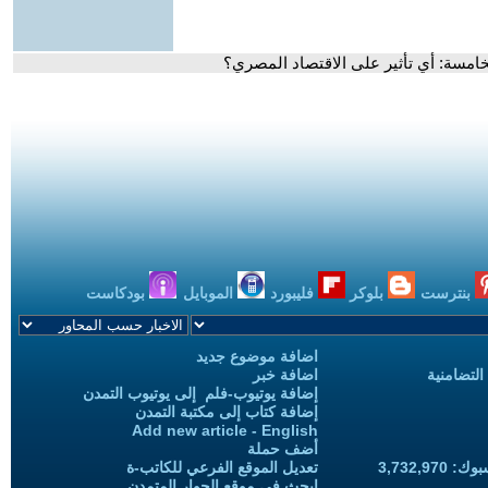
خامسة: أي تأثير على الاقتصاد المصري؟
بنترست
بلوكر
فليبورد
الموبايل
بودكاست
اضافة موضوع جديد
التضامنية
اضافة خبر
إضافة يوتيوب-فلم إلى يوتيوب التمدن
إضافة كتاب إلى مكتبة التمدن
Add new article - English
أضف حملة
3,732,97
تعديل الموقع الفرعي للكاتب-ة
ابحث في موقع الحوار المتمدن