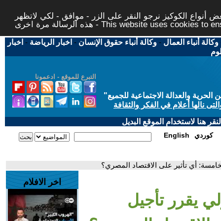
 أنواع الكوكيز نرجو النقر على الزر - موافق - لكي لاتظهر
This website uses cookies to ensure you ge
وكالة أنباء العمال
-
وكالة أنباء حقوق الإنسان
-
اخبار الرياضة
-
اخبار
لوم
التبرع للموقع - ادعمونا
حرية والعدالة الاجتماعية للجميع
"
تى نالها أعلام في الفكر والثقافة
قر هنا لاستخدام الموقع البديل
كوردي
English
خامسة: أي تأثير على الاقتصاد المصري؟
اخر الافلام
لي يقرر تأجيل