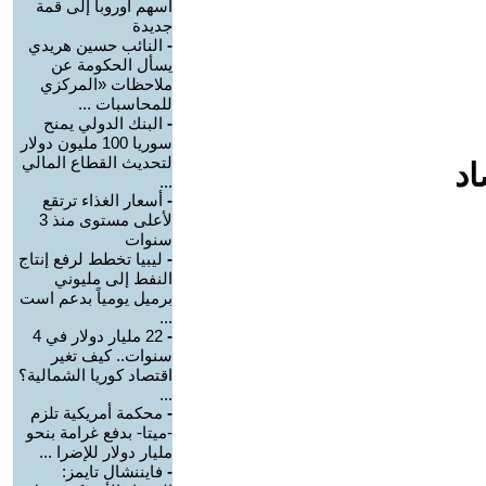
أسهم أوروبا إلى قمة
جديدة
-
النائب حسين هريدي
يسأل الحكومة عن
ملاحظات «المركزي
للمحاسبات ...
-
البنك الدولي يمنح
سوريا 100 مليون دولار
لتحديث القطاع المالي
اد
...
-
أسعار الغذاء ترتقع
لأعلى مستوى منذ 3
سنوات
-
ليبيا تخطط لرفع إنتاج
النفط إلى مليوني
برميل يومياً بدعم است
...
-
22 مليار دولار في 4
سنوات.. كيف تغير
اقتصاد كوريا الشمالية؟
...
-
محكمة أمريكية تلزم
-ميتا- بدفع غرامة بنحو
مليار دولار للإضرا ...
-
فايننشال تايمز: