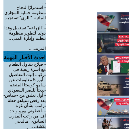
...
-
استمرارًا لنجاح
منظومة حماية المجاري
المائية..” الرى” تستجيب
...
-
“الزراعة” تستقبل وفدا
دوليا لتطوير منظومة
تنظيم وإدارة المبي ...
المزيد.....
احدث الأخبار المهمة
-
صلاح يتناول الطعام
مع أسرة ريفية في
تركيا.. إليك التفاصيل
-
أبرز 5 معلومات عن
سامو كوستا المنضم
حديثاً للنصر السعودي
-
أول تعليق من -حماس-
بعد رفض نتنياهو خطة
ترامب بشأن غزة
-
-أعطوني يورو واحدا
أقل من راتب المدرب
السابق-.. مالديني
يكشف ...