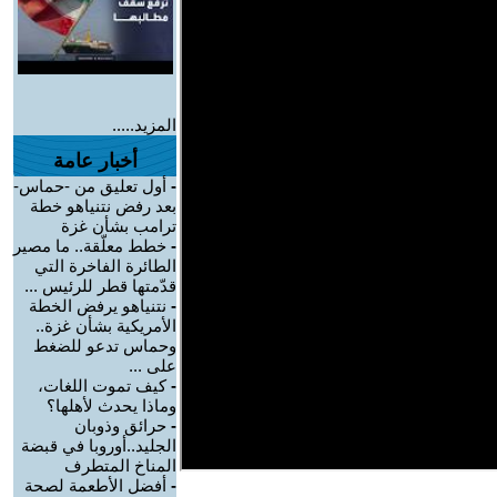
المزيد.....
أخبار عامة
-
أول تعليق من -حماس-
بعد رفض نتنياهو خطة
ترامب بشأن غزة
-
خطط معلّقة.. ما مصير
الطائرة الفاخرة التي
قدّمتها قطر للرئيس ...
-
نتنياهو يرفض الخطة
الأمريكية بشأن غزة..
وحماس تدعو للضغط
على ...
-
كيف تموت اللغات،
وماذا يحدث لأهلها؟
-
حرائق وذوبان
الجليد..أوروبا في قبضة
المناخ المتطرف
-
أفضل الأطعمة لصحة