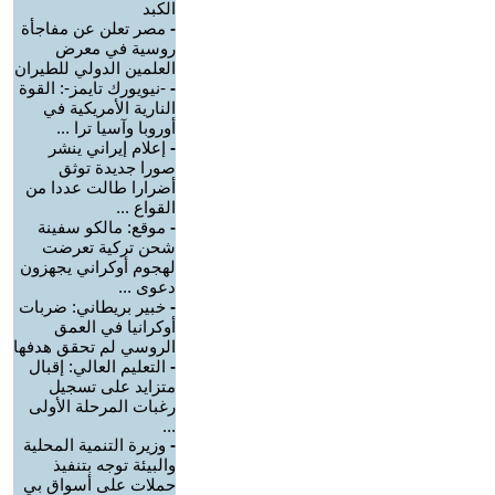
الكبد
-
مصر تعلن عن مفاجأة
روسية في معرض
العلمين الدولي للطيران
-
-نيويورك تايمز-: القوة
النارية الأمريكية في
أوروبا وآسيا ترا ...
-
إعلام إيراني ينشر
صورا جديدة توثق
أضرارا طالت عددا من
القواع ...
-
موقع: مالكو سفينة
شحن تركية تعرضت
لهجوم أوكراني يجهزون
دعوى ...
-
خبير بريطاني: ضربات
أوكرانيا في العمق
الروسي لم تحقق هدفها
-
التعليم العالي: إقبال
متزايد على تسجيل
رغبات المرحلة الأولى
...
-
وزيرة التنمية المحلية
والبيئة توجه بتنفيذ
حملات على أسواق بي