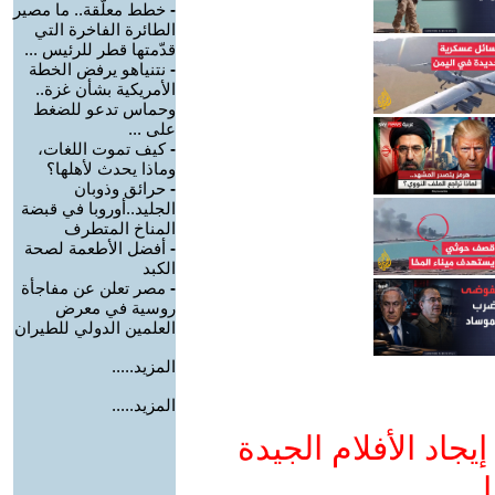
-
خطط معلّقة.. ما مصير
الطائرة الفاخرة التي
قدّمتها قطر للرئيس ...
-
نتنياهو يرفض الخطة
الأمريكية بشأن غزة..
وحماس تدعو للضغط
على ...
-
كيف تموت اللغات،
وماذا يحدث لأهلها؟
-
حرائق وذوبان
الجليد..أوروبا في قبضة
المناخ المتطرف
-
أفضل الأطعمة لصحة
الكبد
-
مصر تعلن عن مفاجأة
روسية في معرض
العلمين الدولي للطيران
المزيد.....
المزيد.....
جاد الأفلام الجيدة
ا