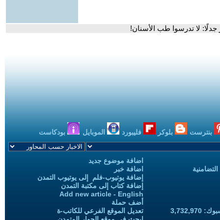
 جدلًا: لا تدرسوا طب الأسنان!
بنترست
بلوكر
فليبورد
الموبايل
بودكاست
اضافة موضوع جديد
التضامنية
اضافة خبر
إضافة يوتيوب-فلم إلى يوتيوب التمدن
إضافة كتاب إلى مكتبة التمدن
Add new article - English
أضف حملة
3,732,97
تعديل الموقع الفرعي للكاتب-ة
ابحث في موقع الحوار المتمدن