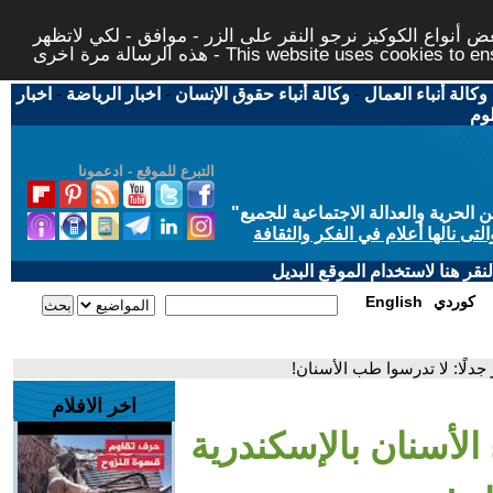
 أنواع الكوكيز نرجو النقر على الزر - موافق - لكي لاتظهر
This website uses cookies to ensure you ge
وكالة أنباء العمال
-
وكالة أنباء حقوق الإنسان
-
اخبار الرياضة
-
اخبار
لوم
التبرع للموقع - ادعمونا
حرية والعدالة الاجتماعية للجميع
"
تى نالها أعلام في الفكر والثقافة
قر هنا لاستخدام الموقع البديل
كوردي
English
 جدلًا: لا تدرسوا طب الأسنان!
اخر الافلام
 الأسنان بالإسكندرية