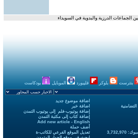
ين الجماعات الدرزية والبدوية في السويداء
بنترست
بلوكر
فليبورد
الموبايل
بودكاست
اضافة موضوع جديد
التضامنية
اضافة خبر
إضافة يوتيوب-فلم إلى يوتيوب التمدن
إضافة كتاب إلى مكتبة التمدن
Add new article - English
أضف حملة
3,732,97
تعديل الموقع الفرعي للكاتب-ة
ابحث في موقع الحوار المتمدن