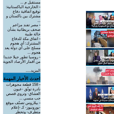
مستقبل م ...
-
الخارجية الباكستانية:
توقيع اتفاقية دفاع
مشترك بين باكستان و
...
-
مصر تفند مزاعم
صحف بريطانية بشأن
حالة طبية
-
‏اتفاق مكة للدفاع
المشترك: أي هجوم
مسلح على أي دولة يعد
هجوم ...
-
روسيا تطور جيلا جديدا
من أقمار الأرصاد الجوية
المزيد.....
احدث الأخبار المهمة
-
158 قطعة مجوهرات
نادرة توثّق -عيون
العشاق- وتروي قصص
حب منسي ...
-
بيلاروس تصنّف موقع
-يورونيوز- كـ -إعلام
متطرف- وتحظر