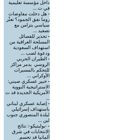
داخل مؤسسة تعليمية
في ت ...
-
هل دخلت مفاوضات
روما نفق الجمود؟ تعثّر
سياسي يتزامن مع
تصعيد ...
-
تحذير للفصائل
المسلحة العراقية من
استهداف السعودية
ودعوة لضب ...
-
الطيران الحربي
الروسي يدمر مراكز
للتحكم بالمسيرات
الأوكراني ...
-
خبير عسكري صيني:
الاستراتيجية النووية
الأمريكية الجديدة قد ت
...
-
إصابة عسكري لبناني
باستهداف إسرائيلي
لبلدة المنصوري جنوب
لبن ...
-
-بوليتيكو-: نتائج
الانتخابات في شرق
ألمانيا قد تحسم