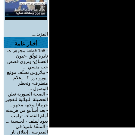
المزيد.....
أخبار عامة
-
158 قطعة مجوهرات
نادرة توثّق -عيون
العشاق- وتروي قصص
حب منسي ...
-
بيلاروس تصنّف موقع
-يورونيوز- كـ -إعلام
متطرف- وتحظر
الوصول ...
-
الصحة السورية تعلن
الحصيلة النهائية لتفجير
جرمانا..وجهة مجهو ...
-
بعد أسابيع من هزيمته
أمام القضاء.. ترامب
يعود لملف -الجنسية ...
-
المنفّذ تلميذ في
المدرسة.. إطلاق نار