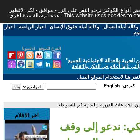
 أنواع الكوكيز نرجو النقر على الزر - موافق - لكي لاتظهر
This website uses cookies to ensure you ge
وكالة أنباء العمال
-
وكالة أنباء حقوق الإنسان
-
اخبار الرياضة
-
اخبار
لوم
التبرع للموقع - ادعمونا
حرية والعدالة الاجتماعية للجميع
"
تى نالها أعلام في الفكر والثقافة
قر هنا لاستخدام الموقع البديل
كوردي
English
ين الجماعات الدرزية والبدوية في السويداء
اخر الافلام
يكي: ندعو إلى وقف