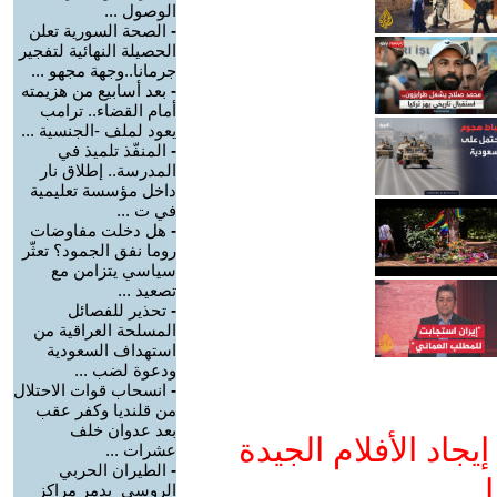
الوصول ...
-
الصحة السورية تعلن
الحصيلة النهائية لتفجير
جرمانا..وجهة مجهو ...
-
بعد أسابيع من هزيمته
أمام القضاء.. ترامب
يعود لملف -الجنسية ...
-
المنفّذ تلميذ في
المدرسة.. إطلاق نار
داخل مؤسسة تعليمية
في ت ...
-
هل دخلت مفاوضات
روما نفق الجمود؟ تعثّر
سياسي يتزامن مع
تصعيد ...
-
تحذير للفصائل
المسلحة العراقية من
استهداف السعودية
ودعوة لضب ...
-
انسحاب قوات الاحتلال
من قلنديا وكفر عقب
بعد عدوان خلف
جاد الأفلام الجيدة
عشرات ...
-
الطيران الحربي
ا
الروسي يدمر مراكز