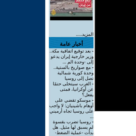
المزيد.....
أخبار عامة
-
بعد توقيع اتفاقية مكة..
وزير خارجية إيران يدعو
إلى -وحدة الم ...
-
مع صواريخ بالستية..
وحدة كورية شمالية
تصل إلى روسيا
-
الغرب سيتخلى حتمًا
عن أوكرانيا، فمتى
يفعل؟
-
موسكو تقضي على
أوهام باشينيان: لا واجب
على روسيا تجاه أرميني
...
-
روسيا تضرب بقسوة
لم يسبق لها مثيل. هل
بدأت -عملية الضغط-