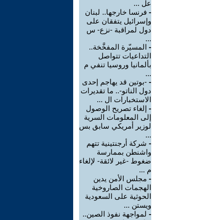
عل ...
-
فرنسا خارجها.. لبنان
وإسرائيل يتفقان على
دول لمراقبة -نزع- س
...
-
المسيّرة المفخَّخة..
التداعيات تتواصل
بألمانيا وروسيا تنفي م
...
-
-بوتين قد يهاجم إحدى
دول الناتو-.. ما تقديرات
الاستخبارات ال ...
-
إلغاء تصريح الوصول
إلى المعلومات السرية
لوزير أمريكي سابق بس
...
-
شركة أرجنتينية تتهم
واشنطن بممارسة
ضغوط -غير لائقة- لإلغاء
م ...
-
مجلس الأمن يدين
الهجمات الصاروخية
الحوثية على السعودية
ويستن ...
-
لمواجهة نفوذ الصين..