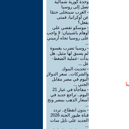
وحدة كورية شمالية
تصل إلى روسيا
-
الغرب سيتخلى حتمًا
عن أوكرانيا، فمتى
يفعل؟
-
موسكو تقضي على
أوهام باشينيان: لا واجب
على روسيا تجاه أرميني
...
-
روسيا تضرب بقسوة
لم يسبق لها مثيل. هل
بدأت -عملية الضغط-
عل ...
-
تحديث البنوك
والشركات.. سعر الدولار
اليوم في مصر مقابل
ا
الجني ...
-
مفاجأة في عيار 21
اليوم.. تراجع جديد في
أسعار الذهب بمصر وتح
...
-
بدون انقطاع.. تردد
قناة طيور الجنة 2026
الجديد على نايل سات
...