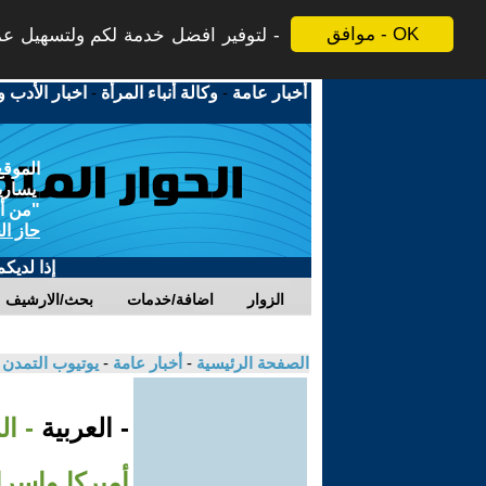
موافق - OK
لتوفير افضل خدمة لكم ولتسهيل عملي
أخبار عامة
-
وكالة أنباء المرأة
-
اخبار الأدب و
الموقع
يسارية
"من أج
حاز ال
إذا لديك
الزوار
اضافة/خدمات
بحث/الارشيف
الصفحة الرئيسية
-
أخبار عامة
-
يوتيوب التمدن
- العربية
- ال
أميركا وإسرا