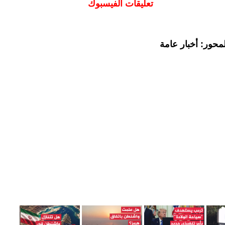
تعليقات الفيسبوك
محور: أخبار عامة