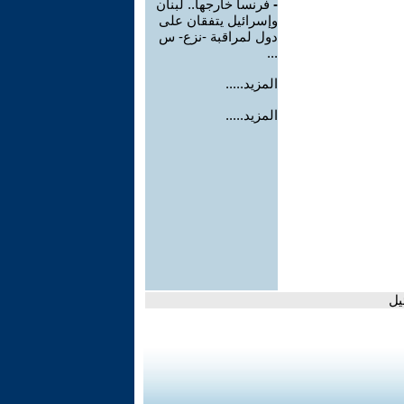
-
فرنسا خارجها.. لبنان
وإسرائيل يتفقان على
دول لمراقبة -نزع- س
...
المزيد.....
المزيد.....
يل