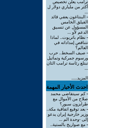
ترامب يعلن تخصيص
أكثر من ملياري دولار ل
...
-
البنتاغون يعفي قائد
الفيلق الخامس
المسؤول عن تنسيق
الدعم لأو ...
-
نظام باتريوت.. لماذا
تتناقص إمداداته في
العالم؟
-
صيف السخط.. حرب
ورسوم جمركية وتماثيل
تبتلع رئاسة ترامب الثان
...
المزيد.....
احدث الأخبار المهمة
-
كم سيتقاضى محمد
صلاح من الأموال مع
طرابزون سبور؟
-
بعد توقيع اتفاقية مكة..
وزير خارجية إيران يدعو
إلى -وحدة الم ...
-
مع صواريخ بالستية..