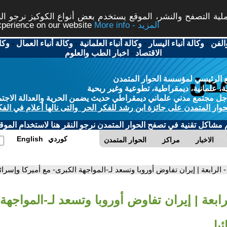
ة التصفح والنشر، الموقع يستخدم بعض أنواع الكوكيز نرجو النق
More info - المزيد
experience on our website
الفن
-
وكالة أنباء اليسار
-
وكالة أنباء العلمانية
-
وكالة أنباء العمال
-
وكا
الاقتصاد
-
اخبار الطب والعلوم
 الرئيسي لمؤسسة الحوار المتمدن
، علمانية، ديمقراطية، تطوعية وغير ربحية
ل مجتمع مدني علماني ديمقراطي حديث يضمن الحرية والعدالة الاجتم
حوار المتمدن على جائزة ابن رشد للفكر الحر والتى نالها أعلام في الفك
م مشاكل تقنية في تصفح الحوار المتمدن نرجو النقر هنا لاستخدام الموقع
كوردي
English
الاخبار
مراكز
الحوار المتمدن
- الرابعة | إيران تفاوض أوروبا وتسعد لـ-المواجهة الكبرى- مع أميركا وإسرائ
رابعة | إيران تفاوض أوروبا وتسعد لـ-المواجهة
ئيل