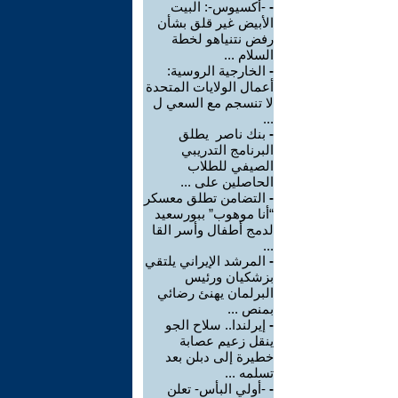
-
-أكسيوس-: البيت
الأبيض غير قلق بشأن
رفض نتنياهو لخطة
السلام ...
-
الخارجية الروسية:
أعمال الولايات المتحدة
لا تنسجم مع السعي ل
...
-
بنك ناصر يطلق
البرنامج التدريبي
الصيفي للطلاب
الحاصلين على ...
-
التضامن تطلق معسكر
“أنا موهوب” ببورسعيد
لدمج أطفال وأسر القا
...
-
المرشد الإيراني يلتقي
بزشكيان ورئيس
البرلمان يهنئ رضائي
بمنص ...
-
إيرلندا.. سلاح الجو
ينقل زعيم عصابة
خطيرة إلى دبلن بعد
تسلمه ...
-
-أولي البأس- تعلن