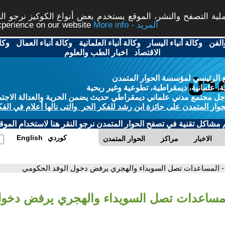
ة التصفح والنشر، الموقع يستخدم بعض أنواع الكوكيز نرجو النق
More info - المزيد
experience on our website
الفن
-
وكالة أنباء اليسار
-
وكالة أنباء العلمانية
-
وكالة أنباء العمال
-
وكا
الاقتصاد
-
اخبار الطب والعلوم
 الرئيسي لمؤسسة الحوار المتمدن
، علمانية، ديمقراطية، تطوعية وغير ربحية
ل مجتمع مدني علماني ديمقراطي حديث يضمن الحرية والعدالة الاجتم
حوار المتمدن على جائزة ابن رشد للفكر الحر والتى نالها أعلام في الفك
م مشاكل تقنية في تصفح الحوار المتمدن نرجو النقر هنا لاستخدام الموقع
كوردي
English
الاخبار
مراكز
الحوار المتمدن
- المساعدات تصل السويداء والهجري يرفض دخول الوفد الحكومي
لمساعدات تصل السويداء والهجري يرفض دخول