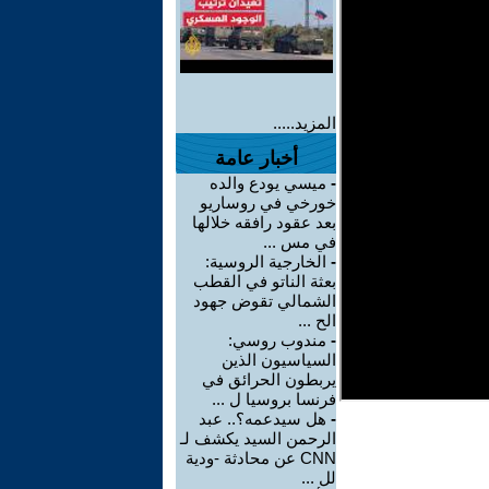
المزيد.....
أخبار عامة
-
ميسي يودع والده
خورخي في روساريو
بعد عقود رافقه خلالها
في مس ...
-
الخارجية الروسية:
بعثة الناتو في القطب
الشمالي تقوض جهود
الح ...
-
مندوب روسي:
السياسيون الذين
يربطون الحرائق في
فرنسا بروسيا ل ...
-
هل سيدعمه؟.. عبد
الرحمن السيد يكشف لـ
CNN عن محادثة -ودية
لل ...