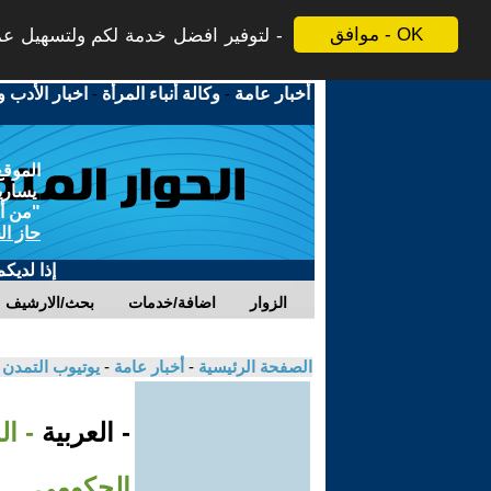
موافق - OK
لتوفير افضل خدمة لكم ولتسهيل عملي
أخبار عامة
-
وكالة أنباء المرأة
-
اخبار الأدب و
الموقع
يسارية
"من أج
حاز ال
إذا لديك
الزوار
اضافة/خدمات
بحث/الارشيف
الصفحة الرئيسية
-
أخبار عامة
-
يوتيوب التمدن
- العربية
- ا
الحكومي