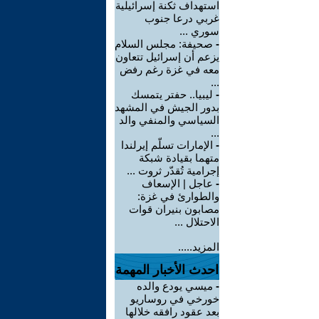
استهداف ثكنة إسرائيلية
غربي درعا جنوب
سوري ...
-
صحيفة: مجلس السلام
يزعم أن إسرائيل تتعاون
معه في غزة رغم رفض
...
-
ليبيا.. حفتر يتمسك
بدور الجيش في المشهد
السياسي والمنفي والد
...
-
الإمارات تسلّم إيرلندا
متهما بقيادة شبكة
إجرامية تُقدّر ثروت ...
-
عاجل | الإسعاف
والطوارئ في غزة:
مصابون بنيران قوات
الاحتلال ...
المزيد.....
احدث الأخبار المهمة
-
ميسي يودع والده
خورخي في روساريو
بعد عقود رافقه خلالها