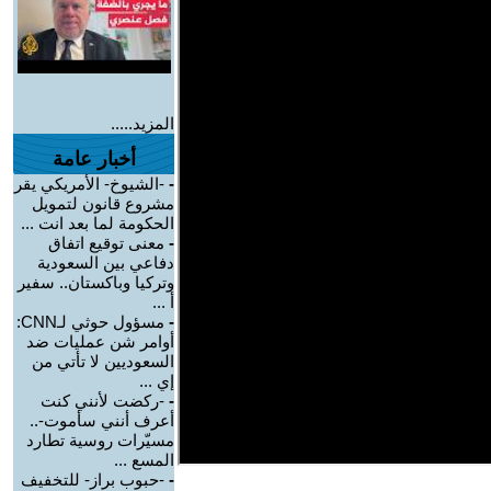
المزيد.....
أخبار عامة
-
-الشيوخ- الأمريكي يقر
مشروع قانون لتمويل
الحكومة لما بعد انت ...
-
معنى توقيع اتفاق
دفاعي بين السعودية
وتركيا وباكستان.. سفير
أ ...
-
مسؤول حوثي لـCNN:
أوامر شن عمليات ضد
السعوديين لا تأتي من
إي ...
-
-ركضت لأنني كنت
أعرف أنني سأموت-..
مسيّرات روسية تطارد
المسع ...
-
-حبوب براز- للتخفيف