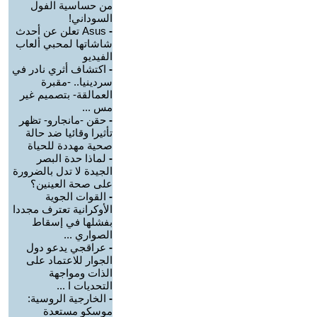
من حساسية الفول
السوداني!
-
Asus تعلن عن أحدث
شاشاتها لمحبي ألعاب
الفيديو
-
اكتشاف أثري نادر في
سردينيا.. -مقبرة
العمالقة- بتصميم غير
مس ...
-
حقن -مانجارو- تظهر
تأثيرا وقائيا ضد حالة
صحية مهددة للحياة
-
لماذا حدة البصر
الجيدة لا تدل بالضرورة
على صحة العينين؟
-
القوات الجوية
الأوكرانية تعترف مجددا
بفشلها في إسقاط
الصواري ...
-
عراقجي يدعو دول
الجوار للاعتماد على
الذات ومواجهة
التحديات ا ...
-
الخارجية الروسية:
موسكو مستعدة