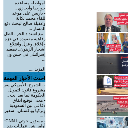
لمواصلة مساعدة
جورجيا وأبخازي ...
-
باريس على موعد
للقاء محمد تكالة
وعقيلة صالح لبحث دفع
المسار ...
-
مع اشتداد الحر.. الظل
رفاهية مفقودة في غزة
-
إغلاق وعزل واقتلاع
أشجار الزيتون.. تصعيد
إسرائيلي في جنين ون
...
المزيد.....
احدث الأخبار المهمة
-
-الشيوخ- الأمريكي يقر
مشروع قانون لتمويل
الحكومة لما بعد انت ...
-
معنى توقيع اتفاق
دفاعي بين السعودية
وتركيا وباكستان.. سفير
أ ...
-
مسؤول حوثي لـCNN:
أوامر شن عمليات ضد