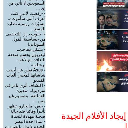
السعوديين لا تأتي من
إي ...
-
-ركضت لأنني كنت
أعرف أنني سأموت-..
مسيّرات روسية تطارد
المسع ...
-
-حبوب براز- للتخفيف
من حساسية الفول
السوداني!
-
بشكل مفاجئ..
ليفربول يحسم صفقة
التعاقد مع لاعب
برشلونة
-
Asus تعلن عن أحدث
شاشاتها لمحبي ألعاب
الفيديو
-
اكتشاف أثري نادر في
سردينيا.. -مقبرة
العمالقة- بتصميم غير
مس ...
-
حقن -مانجارو- تظهر
تأثيرا وقائيا ضد حالة
جاد الأفلام الجيدة
صحية مهددة للحياة
-
لماذا حدة البصر
ا
الجيدة لا تدل بالضرورة