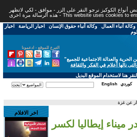
 أنواع الكوكيز نرجو النقر على الزر - موافق - لكي لاتظهر
This website uses cookies to ensure you ge
وكالة أنباء العمال
-
وكالة أنباء حقوق الإنسان
-
اخبار الرياضة
-
اخبار
لوم
التبرع للموقع - ادعمونا
حرية والعدالة الاجتماعية للجميع
"
تى نالها أعلام في الفكر والثقافة
قر هنا لاستخدام الموقع البديل
كوردي
English
ار عن غزة
اخر الافلام
ر ميناء إيطاليا لكسر