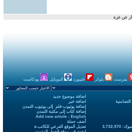
ار عن غزة
بنترست
بلوكر
فليبورد
الموبايل
بودكاست
اضافة موضوع جديد
التضامنية
اضافة خبر
إضافة يوتيوب-فلم إلى يوتيوب التمدن
إضافة كتاب إلى مكتبة التمدن
Add new article - English
أضف حملة
3,732,97
تعديل الموقع الفرعي للكاتب-ة
ابحث في موقع الحوار المتمدن