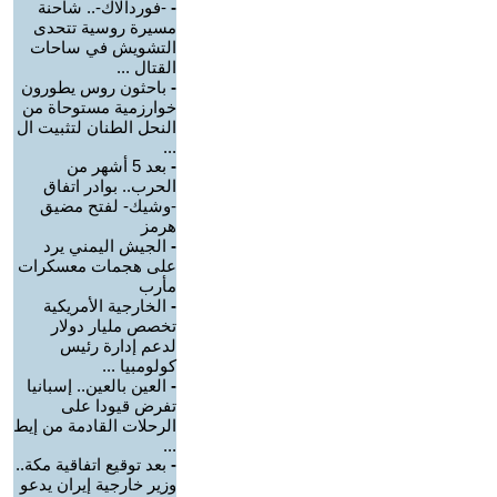
-
-فوردالاك-.. شاحنة
مسيرة روسية تتحدى
التشويش في ساحات
القتال ...
-
باحثون روس يطورون
خوارزمية مستوحاة من
النحل الطنان لتثبيت ال
...
-
بعد 5 أشهر من
الحرب.. بوادر اتفاق
-وشيك- لفتح مضيق
هرمز
-
الجيش اليمني يرد
على هجمات معسكرات
مأرب
-
الخارجية الأمريكية
تخصص مليار دولار
لدعم إدارة رئيس
كولومبيا ...
-
العين بالعين.. إسبانيا
تفرض قيودا على
الرحلات القادمة من إيط
...
-
بعد توقيع اتفاقية مكة..
وزير خارجية إيران يدعو