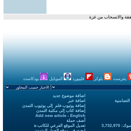
فقة والانسحاب من غزة
بنترست
بلوكر
فليبورد
الموبايل
بودكاست
اضافة موضوع جديد
التضامنية
اضافة خبر
إضافة يوتيوب-فلم إلى يوتيوب التمدن
إضافة كتاب إلى مكتبة التمدن
Add new article - English
أضف حملة
3,732,97
تعديل الموقع الفرعي للكاتب-ة
ابحث في موقع الحوار المتمدن