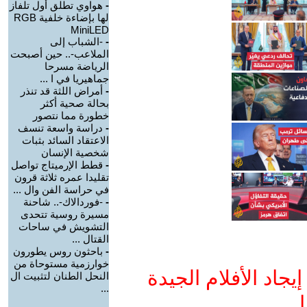
-
هواوي تطلق أول تلفاز
لها بإضاءة خلفية RGB
MiniLED
-
-الشباب إلى
الملاعب-.. حين أصبحت
الرياضة مسرحا
جماهيريا في ا ...
-
أمراض اللثة قد تنذر
بحالة صحية أكثر
خطورة مما نتصور
-
دراسة واسعة تنسف
الاعتقاد السائد بثبات
شخصية الإنسان
-
قطط الإرميتاج تواصل
تقليدا عمره ثلاثة قرون
في حراسة الفن وال ...
-
-فوردالاك-.. شاحنة
مسيرة روسية تتحدى
التشويش في ساحات
القتال ...
-
باحثون روس يطورون
خوارزمية مستوحاة من
جاد الأفلام الجيدة
النحل الطنان لتثبيت ال
...
ا