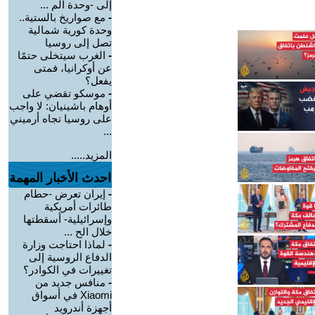
إلى -وحدة الم ...
-
مع صواريخ بالستية..
وحدة كورية شمالية
تصل إلى روسيا
-
الغرب سيتخلى حتمًا
عن أوكرانيا، فمتى
يفعل؟
-
موسكو تقضي على
أوهام باشينيان: لا واجب
على روسيا تجاه أرميني
...
المزيد.....
احدث الأخبار المهمة
-
إيران تعرض -حطام
طائرات أمريكية
وإسرائيلية- أسقطتها
خلال الح ...
-
لماذا احتاجت وزارة
الدفاع الروسية إلى
تغييرات في الكوادر؟
-
منافس جديد من
Xiaomi في أسواق
أجهزة أندرويد