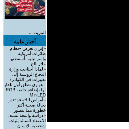
المزيد.....
أخبار عامة
-
إيران تعرض -حطام
طائرات أمريكية
وإسرائيلية- أسقطتها
خلال الح ...
-
لماذا احتاجت وزارة
الدفاع الروسية إلى
تغييرات في الكوادر؟
-
هواوي تطلق أول تلفاز
لها بإضاءة خلفية RGB
MiniLED
-
أمراض اللثة قد تنذر
بحالة صحية أكثر
خطورة مما نتصور
-
دراسة واسعة تنسف
الاعتقاد السائد بثبات
شخصية الإنسان