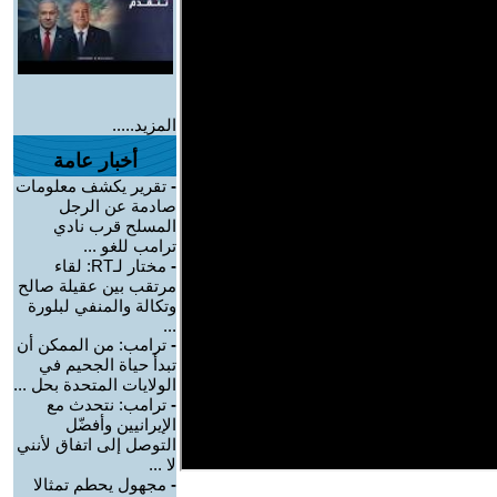
المزيد.....
أخبار عامة
-
تقرير يكشف معلومات
صادمة عن الرجل
المسلح قرب نادي
ترامب للغو ...
-
مختار لـRT: لقاء
مرتقب بين عقيلة صالح
وتكالة والمنفي لبلورة
...
-
ترامب: من الممكن أن
تبدأ حياة الجحيم في
الولايات المتحدة بحل ...
-
ترامب: نتحدث مع
الإيرانيين وأفضّل
التوصل إلى اتفاق لأنني
لا ...
-
مجهول يحطم تمثالا