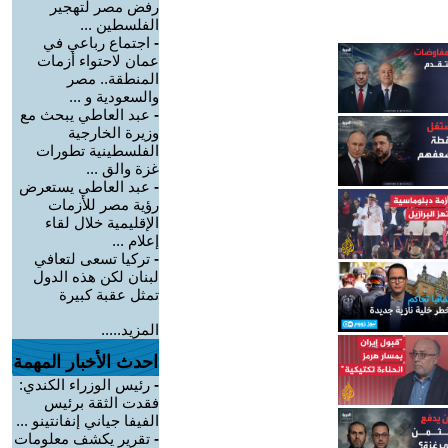
رفض مصر لتهجير
الفلسطين ...
-
اجتماع رباعي في
عمان لاحتواء أزمات
المنطقة.. مصر
والسعودية و ...
-
عبد العاطي يبحث مع
وزيرة الخارجية
الفلسطينية تطورات
غزة والق ...
-
عبد العاطي يستعرض
رؤية مصر للأزمات
الإقليمية خلال لقاء
إعلام ...
-
تركيا تسعى لتعافي
لبنان لكن هذه الدول
تمثل عقبة كبيرة
المزيد.....
احدث الأخبار المهمة
-
رئيس الوزراء الكندي:
فقدت الثقة برئيس
الفيفا جياني إنفانتينو ...
-
تقرير يكشف معلومات