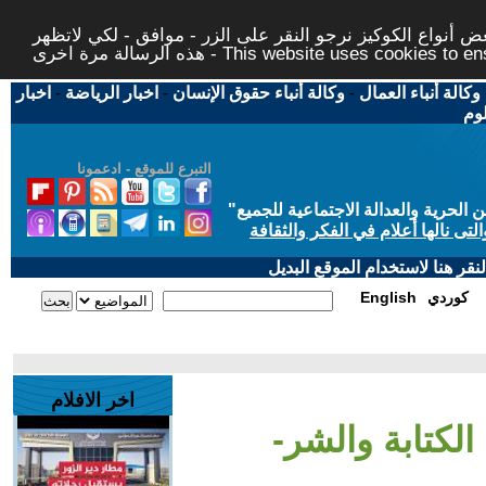
 أنواع الكوكيز نرجو النقر على الزر - موافق - لكي لاتظهر
This website uses cookies to ensure you ge
وكالة أنباء العمال
-
وكالة أنباء حقوق الإنسان
-
اخبار الرياضة
-
اخبار
لوم
التبرع للموقع - ادعمونا
حرية والعدالة الاجتماعية للجميع
"
تى نالها أعلام في الفكر والثقافة
قر هنا لاستخدام الموقع البديل
كوردي
English
اخر الافلام
 الكتابة والشر-