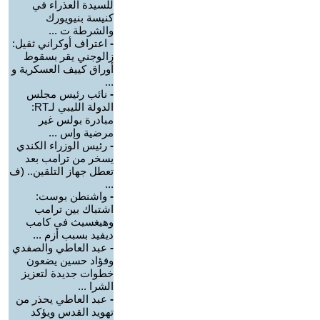
للسيدة العذراء في
كنيسة بنيويورك
والشرطة ت ...
-
اعتراف أوكراني ثقيل:
زالوجني يقر بسقوط
أوراق كييف العسكرية و
...
-
نائب رئيس مجلس
الدولة الليبي لـRT:
مبادرة بولس غير
مرضية وإس ...
-
رئيس الوزراء الكندي
يسخر من ترامب بعد
تعطل جهاز التلقين.. (ف
...
-
واشنطن بوست:
اشتباك بين ترامب
وهيغسيث في كامب
ديفيد بسبب أزم ...
-
عبد العاطي والصفدي
وفؤاد حسين يضعون
خطوات جديدة لتعزيز
الشرا ...
-
عبد العاطي يحذر من
تهويد القدس ويؤكد