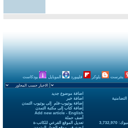
بنترست
بلوكر
فليبورد
الموبايل
بودكاست
اضافة موضوع جديد
التضامنية
اضافة خبر
إضافة يوتيوب-فلم إلى يوتيوب التمدن
إضافة كتاب إلى مكتبة التمدن
Add new article - English
أضف حملة
3,732,97
تعديل الموقع الفرعي للكاتب-ة
ابحث في موقع الحوار المتمدن