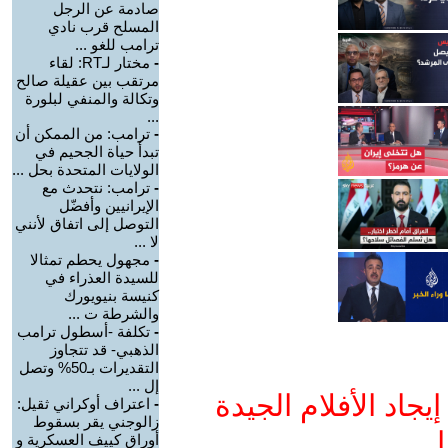
صادمة عن الرجل
المسلح قرب نادي
ترامب للغو ...
-
مختار لـRT: لقاء
مرتقب بين عقيلة صالح
وتكالة والمنفي لبلورة
...
-
ترامب: من الممكن أن
تبدأ حياة الجحيم في
الولايات المتحدة بحل ...
-
ترامب: نتحدث مع
الإيرانيين وأفضّل
التوصل إلى اتفاق لأنني
لا ...
-
مجهول يحطم تمثالا
للسيدة العذراء في
كنيسة بنيويورك
والشرطة ت ...
-
تكلفة -أسطول ترامب
الذهبي- قد تتجاوز
التقديرات بـ50% وتصل
إل ...
جاد الأفلام الجيدة
-
اعتراف أوكراني ثقيل:
زالوجني يقر بسقوط
ا
أوراق كييف العسكرية و