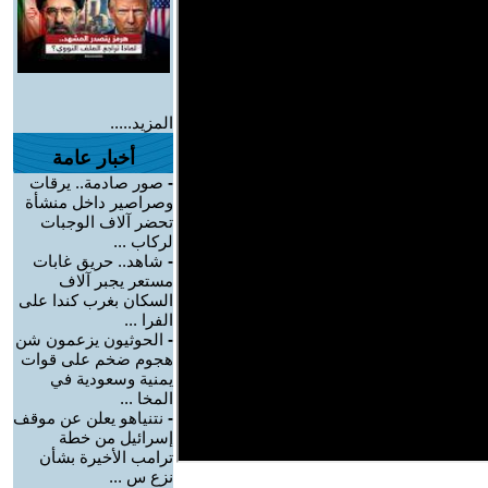
المزيد.....
أخبار عامة
-
صور صادمة.. يرقات
وصراصير داخل منشأة
تحضر آلاف الوجبات
لركاب ...
-
شاهد.. حريق غابات
مستعر يجبر آلاف
السكان بغرب كندا على
الفرا ...
-
الحوثيون يزعمون شن
هجوم ضخم على قوات
يمنية وسعودية في
المخا ...
-
نتنياهو يعلن عن موقف
إسرائيل من خطة
ترامب الأخيرة بشأن
نزع س ...