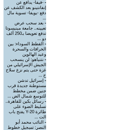
-
-فيفا- يدافع عن
إنفانتينو بعد الكشف عن
دفع -يويفا- تسوية مال
...
-
بعد سحب عرض
تعيينه.. جامعة مينيسوتا
تدفع تعويضا بـ250 ألف
دو ...
-
القطط السوداء: بين
الخرافات والسحرة
وعيد الهالوين
-
نتنياهو: لن ينسحب
الجيش الإسرائيلي من
غزة حتى يتم نزع سلاح
ح ...
-
إسرائيل تدشن
مستوطنة جديدة قرب
جنين ضمن مخطط
للتوسع شمال الض ...
-
رسائل بكين للقاهرة..
تسليط الضوء على
طائرة Y-20 يفتح باب
الت ...
-
النائب محمد أبو
النصر: تسجيل خطوط