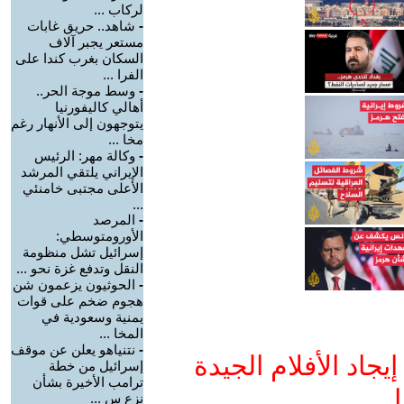
لركاب ...
-
شاهد.. حريق غابات
مستعر يجبر آلاف
السكان بغرب كندا على
الفرا ...
-
وسط موجة الحر..
أهالي كاليفورنيا
يتوجهون إلى الأنهار رغم
مخا ...
-
وكالة مهر: الرئيس
الإيراني يلتقي المرشد
الأعلى مجتبى خامنئي
...
-
المرصد
الأورومتوسطي:
إسرائيل تشل منظومة
النقل وتدفع غزة نحو ...
-
الحوثيون يزعمون شن
هجوم ضخم على قوات
يمنية وسعودية في
المخا ...
-
نتنياهو يعلن عن موقف
جاد الأفلام الجيدة
إسرائيل من خطة
ترامب الأخيرة بشأن
ا
نزع س ...