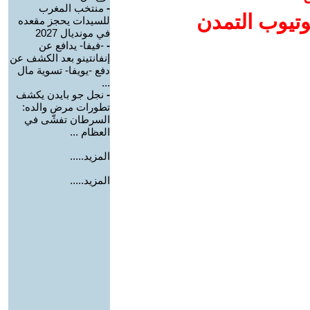
-
منتخب المغرب
وتيوب التمدن
للسيدات يحجز مقعده
في مونديال 2027
-
-فيفا- يدافع عن
إنفانتينو بعد الكشف عن
دفع -يويفا- تسوية مال
...
-
نجل جو بايدن يكشف
تطورات مرض والده:
السرطان تفشّى في
العظام ...
المزيد.....
المزيد.....