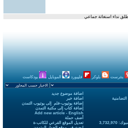
لق نداء استغاثة جماعي
بنترست
بلوكر
فليبورد
الموبايل
بودكاست
اضافة موضوع جديد
التضامنية
اضافة خبر
إضافة يوتيوب-فلم إلى يوتيوب التمدن
إضافة كتاب إلى مكتبة التمدن
Add new article - English
أضف حملة
3,732,97
تعديل الموقع الفرعي للكاتب-ة
ابحث في موقع الحوار المتمدن