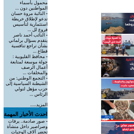
محمول بأسماء
المواطنين دون ...
-
النائبة مروة حسان
تدعو لإطلاق خريطة
استثمارية لتأسيس
فروع لل ...
-
النائب أحمد ناصر
يتقدم بسؤال برلماني
بشأن تراجع تنافسية
قطاع ...
-
محافظ القليوبية :
جولة موسعة لمتابعة
أعمال الرصف
والمخلفات ...
-
التجمع الوطني: من
الشيطنة السياسية إلى
حزب مؤهل لتولي
الرئاس ...
المزيد.....
احدث الأخبار المهمة
-
صور صادمة.. يرقات
وصراصير داخل منشأة
تحضر آلاف الوجبات