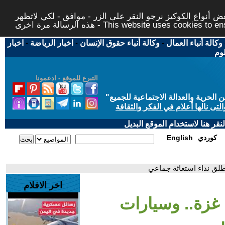
 أنواع الكوكيز نرجو النقر على الزر - موافق - لكي لاتظهر
This website uses cookies to ensure you ge
وكالة أنباء العمال
-
وكالة أنباء حقوق الإنسان
-
اخبار الرياضة
-
اخبار
لوم
التبرع للموقع - ادعمونا
حرية والعدالة الاجتماعية للجميع
"
تى نالها أعلام في الفكر والثقافة
قر هنا لاستخدام الموقع البديل
كوردي
English
لق نداء استغاثة جماعي
اخر الافلام
غزة.. وسيارات